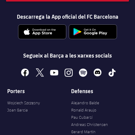
Descarrega la App oficial del FC Barcelona
Segueix al Barça a les xarxes socials
facebook
x
youtube
instagram
spotify
discord
tiktok
Porters
Defenses
Wojciech Szczęsny
Alejandro Balde
Joan Garcia
Ronald Araujo
Pau Cubarsí
Andreas Christensen
Gerard Martín