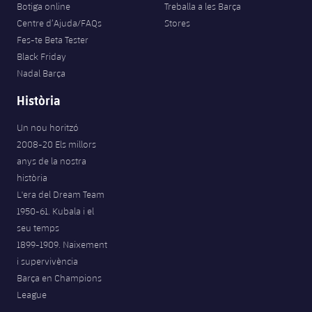
Botiga online
Treballa a les Barça
Centre d’Ajuda/FAQs
Stores
Fes-te Beta Tester
Black Friday
Nadal Barça
Història
Un nou horitzó
2008-20 Els millors
anys de la nostra
història
L'era del Dream Team
1950-61. Kubala i el
seu temps
1899-1909. Naixement
i supervivència
Barça en Champions
League