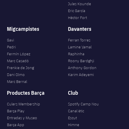
Jules Kounde
Eric García
Héctor Fort
Migcampistes
Davanters
Gavi
Ferran Torres
Pedri
Lamine Yamal
Fermín López
Raphinha
Marc Casadó
Roony Bardghji
Frenkie de Jong
Anthony Gordon
Dani Olmo
Karim Adeyemi
Marc Bernal
Productes Barça
Club
Culers Membership
Spotify Camp Nou
Barça Play
Canal ètic
Entradas y Museo
Escut
Barça App
Himne