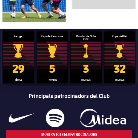
La Liga
Lliga de Campions
Mundial de Clubs
Copa del Rei
FIFA
Trofeu de la Liga
Trofeu de la Lliga de Campions
Trofeu del Mundial de Clubs
Copa del 
29
5
3
32
TÍTOLS
TROFEUS
TROFEUS
TROFEUS
Principals patrocinadors del Club
MOSTRA TOTS ELS PATROCINADORS