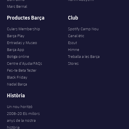
Marc Bernal
Productes Barça
Club
Culers Membership
Spotify Camp Nou
Barça Play
Canal ètic
Entradas y Museo
Escut
Barça App
Himne
Botiga online
Treballa a les Barça
Centre d’Ajuda/FAQs
Stores
Fes-te Beta Tester
Black Friday
Nadal Barça
Història
Un nou horitzó
2008-20 Els millors
anys de la nostra
història