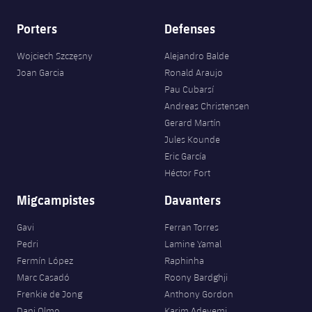
Porters
Defenses
Wojciech Szczęsny
Alejandro Balde
Joan Garcia
Ronald Araujo
Pau Cubarsí
Andreas Christensen
Gerard Martín
Jules Kounde
Eric García
Héctor Fort
Migcampistes
Davanters
Gavi
Ferran Torres
Pedri
Lamine Yamal
Fermín López
Raphinha
Marc Casadó
Roony Bardghji
Frenkie de Jong
Anthony Gordon
Dani Olmo
Karim Adeyemi