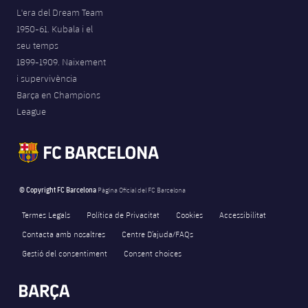
L'era del Dream Team
1950-61. Kubala i el
seu temps
1899-1909. Naixement
i supervivència
Barça en Champions
League
© Copyright FC Barcelona
Pàgina Oficial del FC Barcelona
Termes Legals
Política de Privacitat
Cookies
Accessibilitat
Contacta amb nosaltres
Centre D’ajuda/FAQs
Gestió del consentiment
Consent choices