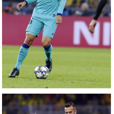
FC Barcelona club badge