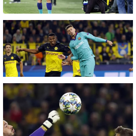
FC Barcelona club badge
FC Barcelona club badge