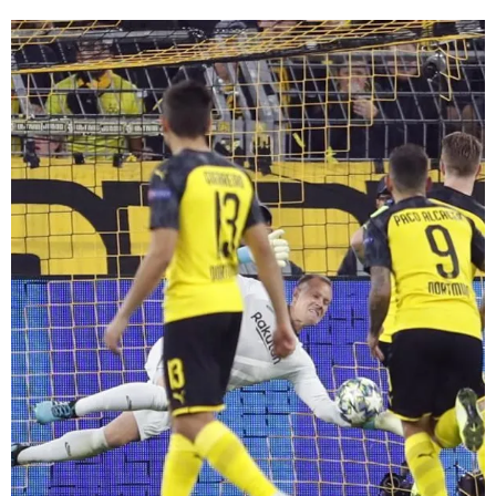
FC Barcelona club badge