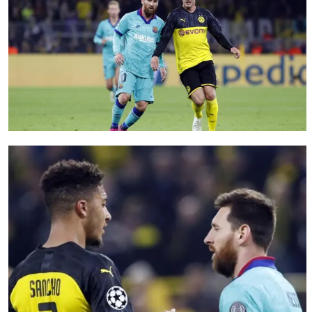
FC Barcelona club badge
FC Barcelona club badge