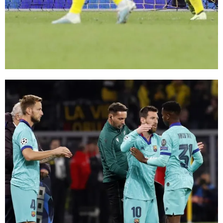
FC Barcelona club badge