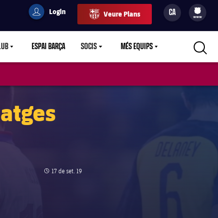
Login
CA
Veure Plans
filled-badge
user
Culers
www
LUB
ESPAI BARÇA
SOCIS
MÉS EQUIPS
RETDOWN
LABEL.ARIA.CARETDOWN
LABEL.ARIA.CARETDOWN
LABEL.ARIA.CARETDOWN
matges
Data de publicació
17 de set. 19