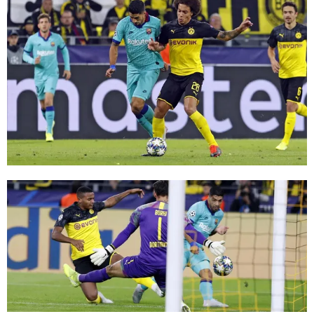
FC Barcelona club badge