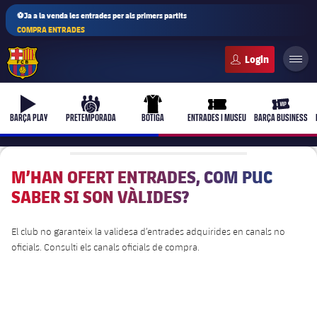
⚽Ja a la venda les entrades per als primers partits
COMPRA ENTRADES
FC Barcelona club badge
b-play
culers-ball
uniform
ticket-full
ticket-vi
BARÇA PLAY
PRETEMPORADA
BOTIGA
ENTRADES I MUSEU
BARÇA BUSINESS
M’HAN OFERT ENTRADES, COM PUC
SABER SI SON VÀLIDES?
PLUSICON
MÉS
Primer equip
El club no garanteix la validesa d’entrades adquirides en canals no
oficials. Consulti els canals oficials de compra.
Femení
plusicon
més
Actualitat
Barça Atlètic
plusicon
més