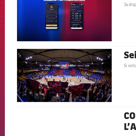
Ja dis
Se
FCB Barcelona badge
Si vols
CO
FCB Barcelona badge
L’