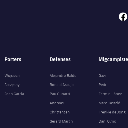
face
Porters
Defenses
Migcampiste
Wojciech
Alejandro Balde
Gavi
Szczęsny
Ronald Araujo
Pedri
Joan Garcia
Pau Cubarsí
Fermín López
Andreas
Marc Casadó
Christensen
Frenkie de Jong
Gerard Martín
Dani Olmo