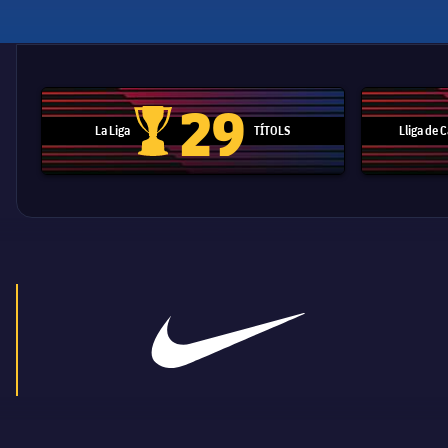
29
La Liga
TÍTOLS
Lliga de
Trofeu de la Liga