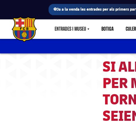
⚽Ja a la venda les entrades per als primers part
ENTRADES I MUSEU
BOTIGA
CULE
LABEL.SHARE.CARETDOWN
FC Barcelona club badge
SI A
PER 
TORN
SEIE