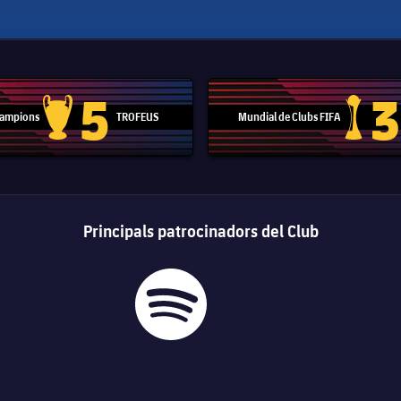
5
3
 Campions
TROFEUS
Mundial de Clubs FIFA
Trofeu de la Lliga de Campions
Trofeu del
Principals patrocinadors del Club