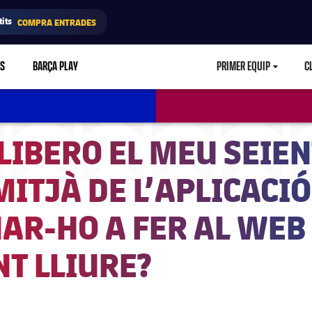
its
COMPRA ENTRADES
RS
BARÇA PLAY
PRIMER EQUIP
C
LABEL.ARIA.CA
LLIBERO EL MEU SEIE
MITJÀ DE L’APLICACIÓ
AR-HO A FER AL WEB
NT LLIURE?