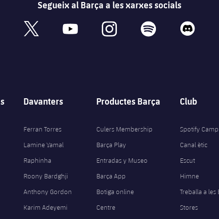
Segueix al Barça a les xarxes socials
book
x
youtube
instagram
spotify
discord
s
Davanters
Productes Barça
Club
Ferran Torres
Culers Membership
Spotify Camp
Lamine Yamal
Barça Play
Canal ètic
Raphinha
Entradas y Museo
Escut
Roony Bardghji
Barça App
Himne
Anthony Gordon
Botiga online
Treballa a les
Karim Adeyemi
Centre
Stores