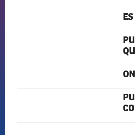
ES
FCB Barcelona badge
PU
FCB Barcelona badge
QU
ON
FCB Barcelona badge
PU
FCB Barcelona badge
CO