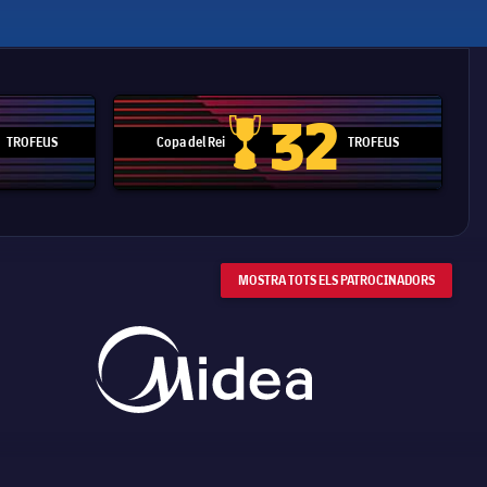
32
TROFEUS
Copa del Rei
TROFEUS
 Mundial de Clubs
Copa del Rei
MOSTRA TOTS ELS PATROCINADORS