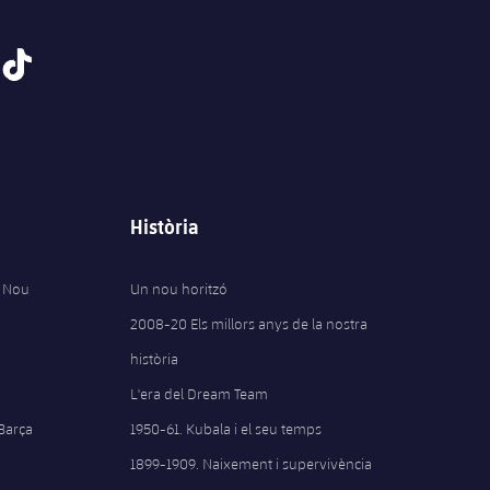
tiktok
Història
 Nou
Un nou horitzó
2008-20 Els millors anys de la nostra
història
L'era del Dream Team
 Barça
1950-61. Kubala i el seu temps
1899-1909. Naixement i supervivència