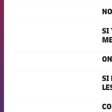
NO
FCB Barcelona badge
SI
FCB Barcelona badge
ME
ON
FCB Barcelona badge
SI
FCB Barcelona badge
LE
CO
FCB Barcelona badge