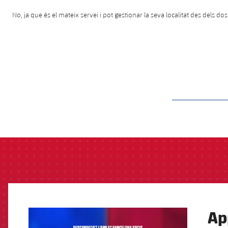
No, ja que és el mateix servei i pot gestionar la seva localitat des dels dos
label.aria.barcelon
Ap
FCB Barcelona badge