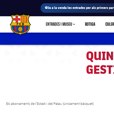
⚽Ja a la venda les entrades per als primers part
ENTRADES I MUSEU
BOTIGA
CULE
LABEL.SHARE.CARETDOWN
FC Barcelona club badge
QUIN
GEST
Els abonaments de l’Estadi i del Palau (únicament bàsquet).