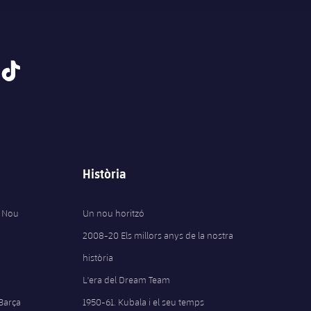
tiktok
Història
 Nou
Un nou horitzó
2008-20 Els millors anys de la nostra
història
L'era del Dream Team
 Barça
1950-61. Kubala i el seu temps