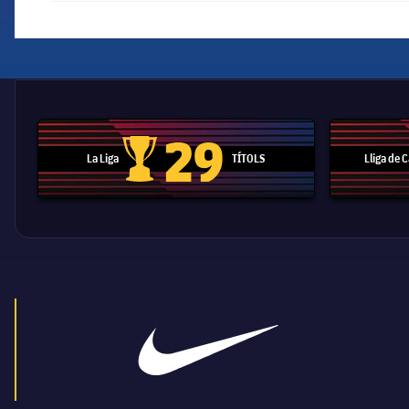
29
La Liga
TÍTOLS
Lliga de
Trofeu de la Liga