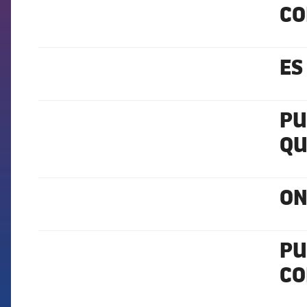
CO
FCB Barcelona badge
ES
FCB Barcelona badge
PU
FCB Barcelona badge
QU
ON
FCB Barcelona badge
PU
FCB Barcelona badge
CO