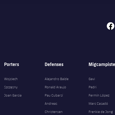
face
Porters
Defenses
Migcampiste
Wojciech
Alejandro Balde
Gavi
Szczęsny
Ronald Araujo
Pedri
Joan Garcia
Pau Cubarsí
Fermín López
Andreas
Marc Casadó
Christensen
Frenkie de Jong