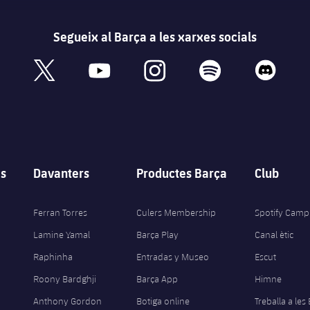
Segueix al Barça a les xarxes socials
book
x
youtube
instagram
spotify
discord
s
Davanters
Productes Barça
Club
Ferran Torres
Culers Membership
Spotify Camp
Lamine Yamal
Barça Play
Canal ètic
Raphinha
Entradas y Museo
Escut
Roony Bardghji
Barça App
Himne
Anthony Gordon
Botiga online
Treballa a les