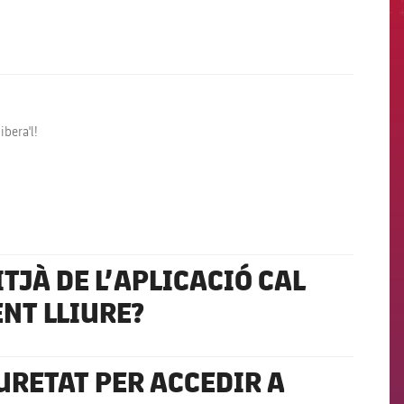
ibera'l!
ITJÀ DE L’APLICACIÓ CAL
ENT LLIURE?
URETAT PER ACCEDIR A