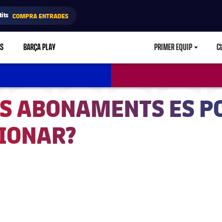
its
COMPRA ENTRADES
RS
BARÇA PLAY
PRIMER EQUIP
C
LABEL.ARIA.CA
S ABONAMENTS ES P
IONAR?