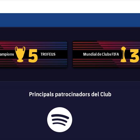
5
3
 Campions
TROFEUS
Mundial de Clubs FIFA
Trofeu de la Lliga de Campions
Trofeu del
Principals patrocinadors del Club