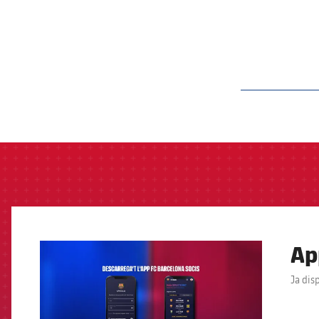
label.aria.barcelon
Ap
FCB Barcelona badge
Ja dis