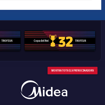
32
TROFEUS
Copa del Rei
TROFEUS
 Mundial de Clubs
Copa del Rei
MOSTRA TOTS ELS PATROCINADORS