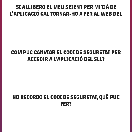
plusicon
més
Serveis Mèdics
Acreditacions
Fotos
SI ALLIBERO EL MEU SEIENT PER MITJÀ DE
FCB Barcelona badge
Fotos
Infantil A
Entrades
SUB8 B
L’APLICACIÓ CAL TORNAR-HO A FER AL WEB DEL
Calendari
Campus Verano
Actualitat
Accessibilitat
SEIENT LLIURE?
Història
Instal·lacions
Infantil B
Resultats
Resultats
Juvenil
PLUSICON
MÉS
Palmarès
Classificació
Jugadors
Cadet
Primer equip
plusicon
més
COM PUC CANVIAR EL CODI DE SEGURETAT PER
FCB Barcelona badge
Jugadors
Classificació
ACCEDIR A L’APLICACIÓ DEL SLL?
Infantil
Actualitat
Barça Atlètic
plusicon
més
Fotos
Aleví
Calendari
Actualitat
Base
plusicon
més
Palmarès
Entrades
Calendari
Campus Estiu
Actualitat
NO RECORDO EL CODI DE SEGURETAT, QUÈ PUC
FCB Barcelona badge
Història
FER?
Resultats
Resultats
Barça C
PLUSICON
MÉS
Classificació
Jugadors
Junior
Informació general
plusicon
més