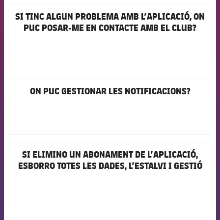
Jugadors
Classificació
Juvenil
SI TINC ALGUN PROBLEMA AMB L’APLICACIÓ, ON
Notícies
FCB Barcelona badge
Atletisme
plusicon
més
PUC POSAR-ME EN CONTACTE AMB EL CLUB?
Fotos
Infantil
Actualitat
Bàsquet en cadira de rodes
plusicon
més
Història
Aleví
Masculí
Actualitat
Hockey gel
plusicon
més
Palmarès
ON PUC GESTIONAR LES NOTIFICACIONS?
FCB Barcelona badge
Femení
Jugadors
Actualitat
Hoquei herba
plusicon
més
Agenda
Calendari
Jugadors
Notícies
Patinatge artístic
plusicon
més
Resultats
Calendari
Hockey Herba Masculí
Escola de Patinatge
Actualitat
SI ELIMINO UN ABONAMENT DE L’APLICACIÓ,
FCB Barcelona badge
ESBORRO TOTES LES DADES, L’ESTALVI I GESTIÓ
Classificació
Resultats
Hockey Herba Femení
DEL MEU SEIENT?
Plantilla
Rugby
plusicon
més
Classificació
Agenda
Actualitat
Voleibol
plusicon
més