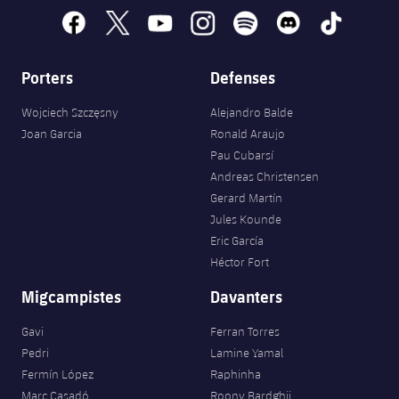
facebook
x
youtube
instagram
spotify
discord
tiktok
Porters
Defenses
Wojciech Szczęsny
Alejandro Balde
Joan Garcia
Ronald Araujo
Pau Cubarsí
Andreas Christensen
Gerard Martín
Jules Kounde
Eric García
Héctor Fort
Migcampistes
Davanters
Gavi
Ferran Torres
Pedri
Lamine Yamal
Fermín López
Raphinha
Marc Casadó
Roony Bardghji