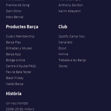
Frenkie de Jong
Anthony Gordon
Dani Olmo
Karim Adeyemi
Marc Bernal
Productes Barça
Club
Culers Membership
Spotify Camp Nou
Barça Play
Canal ètic
Entradas y Museo
Escut
Barça App
Himne
Botiga online
Treballa a les Barça
Centre d’Ajuda/FAQs
Stores
Fes-te Beta Tester
Black Friday
Nadal Barça
Història
Un nou horitzó
2008-20 Els millors