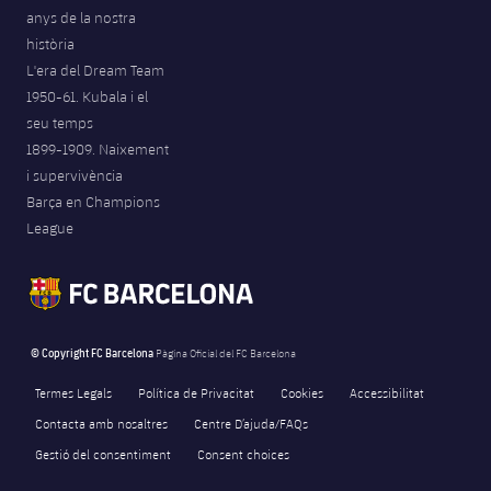
anys de la nostra
història
L'era del Dream Team
1950-61. Kubala i el
seu temps
1899-1909. Naixement
i supervivència
Barça en Champions
League
© Copyright FC Barcelona
Pàgina Oficial del FC Barcelona
Termes Legals
Política de Privacitat
Cookies
Accessibilitat
Contacta amb nosaltres
Centre D’ajuda/FAQs
Gestió del consentiment
Consent choices