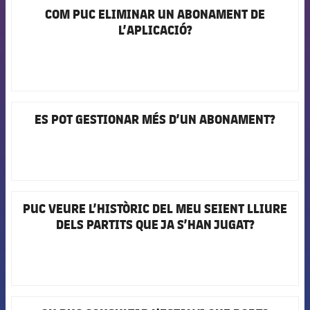
COM PUC ELIMINAR UN ABONAMENT DE
Jugadors
FCB Barcelona badge
Notícies
Apunta't a les amateurs
plusicon
més
L’APLICACIÓ?
Calendari
Voleibol masculí
Apunta't a les amateurs
PLUSICON
MÉS
Resultats
Voleibol femení
Carnet de l'Esportista Amateur
League of Legends
Classificació
ES POT GESTIONAR MÉS D’UN ABONAMENT?
FCB Barcelona badge
VALORANT Rising
Fotos
VALORANT Game Changers
eFootball
PUC VEURE L’HISTÒRIC DEL MEU SEIENT LLIURE
FCB Barcelona badge
DELS PARTITS QUE JA S’HAN JUGAT?