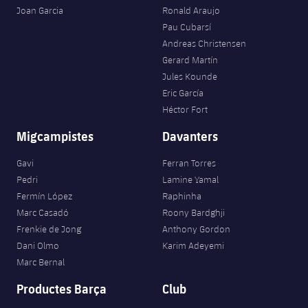
Joan Garcia
Ronald Araujo
Pau Cubarsí
Andreas Christensen
Gerard Martín
Jules Kounde
Eric García
Héctor Fort
Migcampistes
Davanters
Gavi
Ferran Torres
Pedri
Lamine Yamal
Fermín López
Raphinha
Marc Casadó
Roony Bardghji
Frenkie de Jong
Anthony Gordon
Dani Olmo
Karim Adeyemi
Marc Bernal
Productes Barça
Club