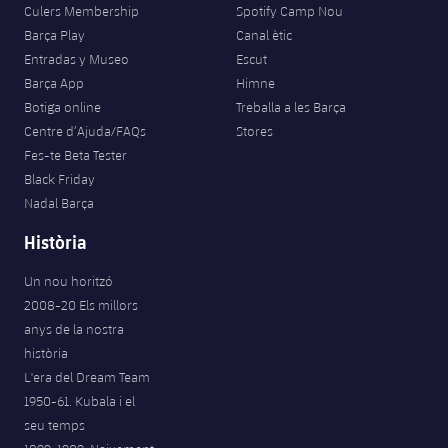
Culers Membership
Spotify Camp Nou
Barça Play
Canal ètic
Entradas y Museo
Escut
Barça App
Himne
Botiga online
Treballa a les Barça
Centre d’Ajuda/FAQs
Stores
Fes-te Beta Tester
Black Friday
Nadal Barça
Història
Un nou horitzó
2008-20 Els millors
anys de la nostra
història
L'era del Dream Team
1950-61. Kubala i el
seu temps