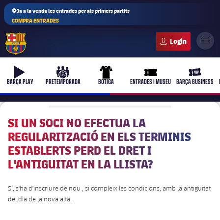
⚽Ja a la venda les entrades per als primers partits
COMPRA ENTRADES
FC Barcelona club badge
b-play
culers-ball
uniform
ticket-full
ticket-vi
BARÇA PLAY
PRETEMPORADA
BOTIGA
ENTRADES I MUSEU
BARÇA BUSINESS
SI UN SOCI NO EFECTUA LA
REGULARITZACIÓ EN ELS TERMINIS
PLUSICON
MÉS
ESTABLERTS PERD EL DRET I
Primer equip
L'ANTIGUITAT EN LA LLISTA?
Femení
plusicon
més
Sí, s'ha d'inscriure de nou , si compleix les condicions, amb la antiguitat
del dia de la nova alta.
Actualitat
Barça Atlètic
plusicon
més