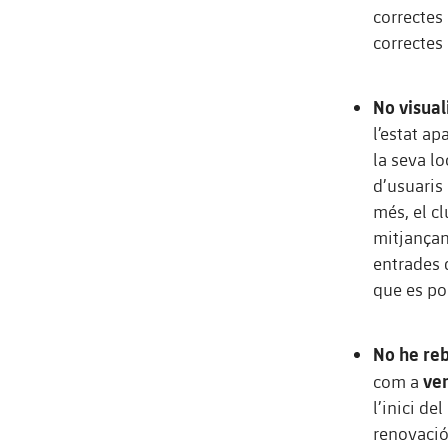
correctes
correctes
No visual
l’estat a
la seva lo
d’usuaris 
més, el c
mitjançan
entrades 
que es pod
No he reb
ve
com a
l’inici de
renovació