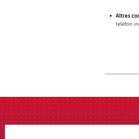
Altres co
telèfon i
label.aria.barcelon