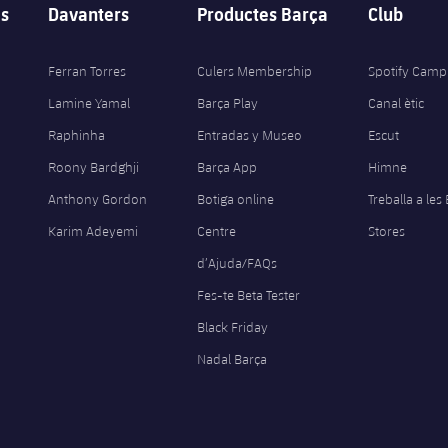
s
Davanters
Productes Barça
Club
Ferran Torres
Culers Membership
Spotify Camp
Lamine Yamal
Barça Play
Canal ètic
Raphinha
Entradas y Museo
Escut
Roony Bardghji
Barça App
Himne
Anthony Gordon
Botiga online
Treballa a les
Karim Adeyemi
Centre
Stores
d’Ajuda/FAQs
Fes-te Beta Tester
Black Friday
Nadal Barça