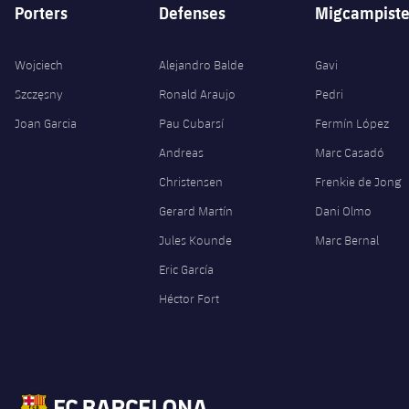
Porters
Defenses
Migcampiste
Wojciech
Alejandro Balde
Gavi
Szczęsny
Ronald Araujo
Pedri
Joan Garcia
Pau Cubarsí
Fermín López
Andreas
Marc Casadó
Christensen
Frenkie de Jong
Gerard Martín
Dani Olmo
Jules Kounde
Marc Bernal
Eric García
Héctor Fort