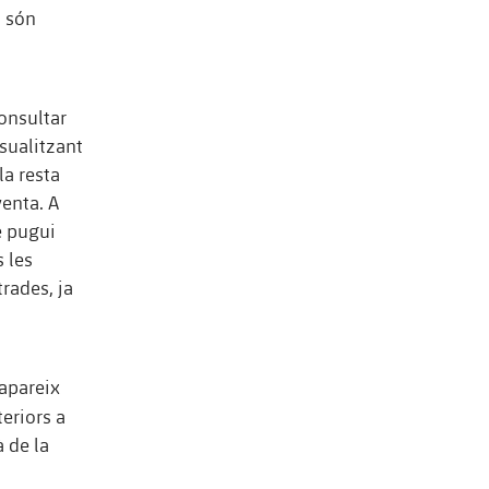
Si són
onsultar
sualitzant
la resta
venta. A
e pugui
 les
rades, ja
apareix
teriors a
à de la