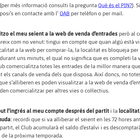
 (per més informació consulti la pregunta
Què és el PIN?
). 
 posi’s en contacte amb l’
OAB
per telèfon o per mail.
itzo el meu seient
a la web de venda d’entrades
però al c
pareix com no venut: tingui en compte que quan algú està vi
calitat a la web per comprar-la, la localitat es bloqueja per 
durant uns minuts, el qual no significa que es completi la 
lub comercialitza totes les entrades de la millor manera qu
t els canals de venda dels que disposa. Així doncs, no totes
que s’alliberen es poden visualitzar a la web de venda d’ent
en comercialitzar per altres vies o col·lectius.
ut l’ingrés al meu compte després del partit
localitat
i la
nuda
: recordi que si va alliberar el seient en les 72 hores an
l partit, el Club acumularà el saldo d’estalvi i es descomptar
 de la pròxima temporada.