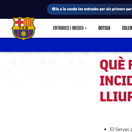
⚽Ja a la venda les entrades per als primers part
ENTRADES I MUSEU
BOTIGA
CULE
LABEL.SHARE.CARETDOWN
FC Barcelona club badge
QUÈ 
INCI
LLIU
El Servei