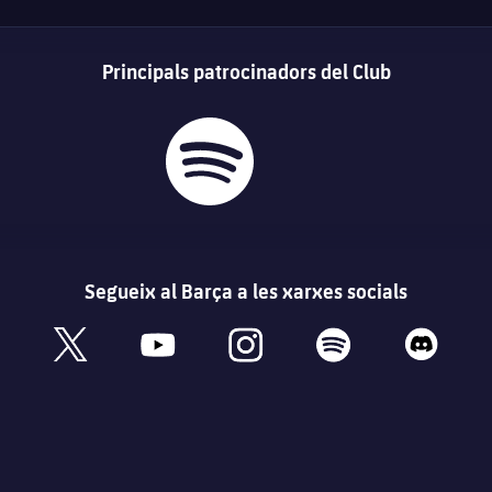
Principals patrocinadors del Club
Segueix al Barça a les xarxes socials
book
x
youtube
instagram
spotify
discord