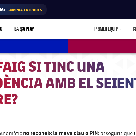
its
COMPRA ENTRADES
RS
BARÇA PLAY
PRIMER EQUIP
C
LABEL.ARIA.CA
FAIG SI TINC UNA
DÈNCIA AMB EL SEIEN
RE?
no reconeix la meva clau o PIN
 automàtic
: asseguris que 