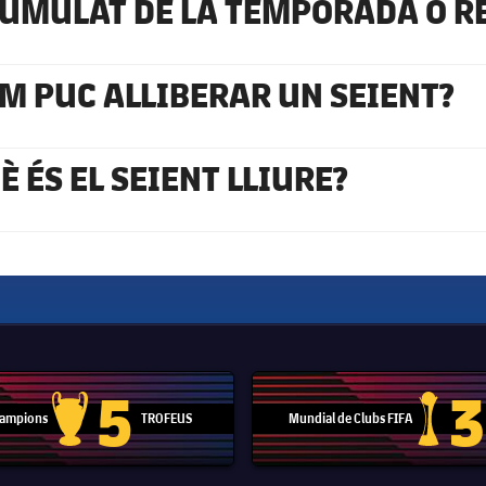
UMULAT DE LA TEMPORADA O R
LIBERAT?
M PUC ALLIBERAR UN SEIENT?
È ÉS EL SEIENT LLIURE?
5
3
 Campions
TROFEUS
Mundial de Clubs FIFA
Trofeu de la Lliga de Campions
Trofeu del