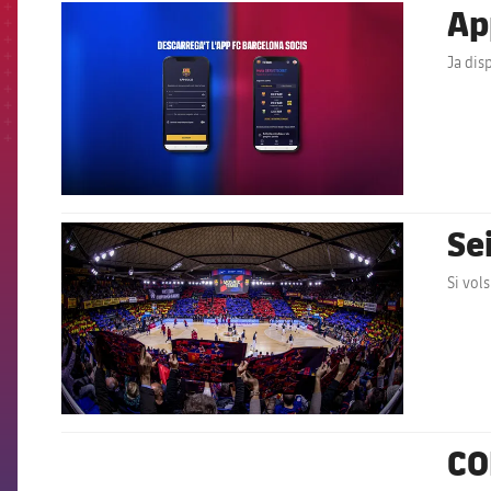
Ap
FCB Barcelona badge
Ja dis
Se
FCB Barcelona badge
Si vols
CO
FCB Barcelona badge