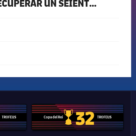
ECUPERAR UN SEIENT
32
TROFEUS
Copa del Rei
TROFEUS
 Mundial de Clubs
Copa del Rei