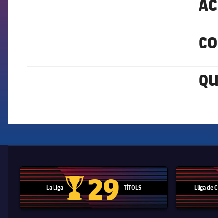
AC
AL
CO
FCB Barcelona badge
QU
FCB Barcelona badge
29
La Liga
TÍTOLS
Lliga de
Trofeu de la Liga