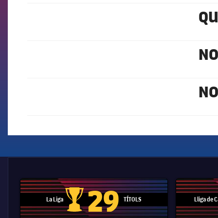
QU
FCB Barcelona badge
NO
FCB Barcelona badge
NO
FCB Barcelona badge
29
La Liga
TÍTOLS
Lliga de
Trofeu de la Liga