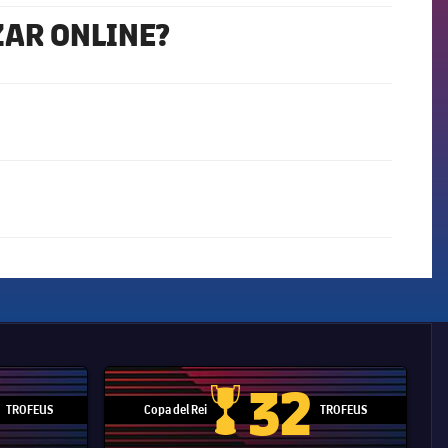
ZAR ONLINE?
32
TROFEUS
Copa del Rei
TROFEUS
 Mundial de Clubs
Copa del Rei