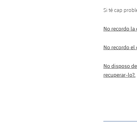
Si té cap probl
No recordo la 
No recordo el 
No disposo de 
recuperar-lo?.
label.aria.barcelon