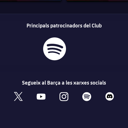
Principals patrocinadors del Club
Segueix al Barça a les xarxes socials
book
x
youtube
instagram
spotify
discord