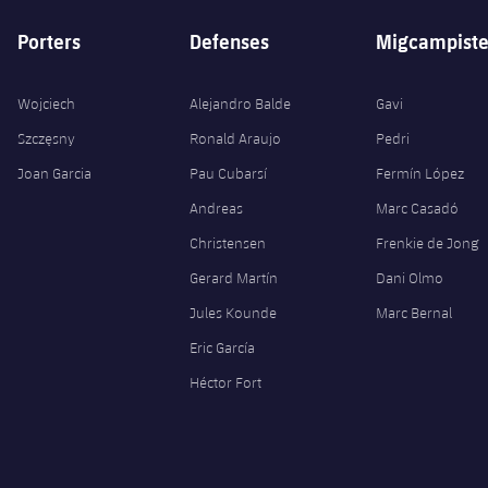
Porters
Defenses
Migcampiste
Wojciech
Alejandro Balde
Gavi
Szczęsny
Ronald Araujo
Pedri
Joan Garcia
Pau Cubarsí
Fermín López
Andreas
Marc Casadó
Christensen
Frenkie de Jong
Gerard Martín
Dani Olmo
Jules Kounde
Marc Bernal
Eric García
Héctor Fort