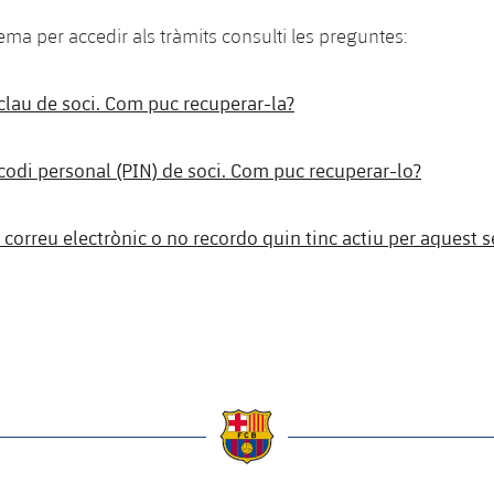
ema per accedir als tràmits consulti les preguntes:
clau de soci. Com puc recuperar-la?
codi personal (PIN) de soci. Com puc recuperar-lo?
correu electrònic o no recordo quin tinc actiu per aquest 
a