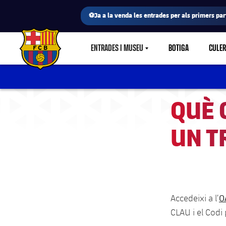
⚽Ja a la venda les entrades per als primers part
ENTRADES I MUSEU
BOTIGA
CULE
LABEL.SHARE.CARETDOWN
FC Barcelona club badge
QUÈ 
UN T
O
Accedeixi a l’
CLAU i el Codi 