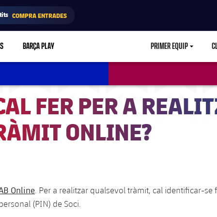
its
COMPRA ENTRADES
RS
BARÇA PLAY
PRIMER EQUIP
C
LABEL.ARIA.CA
CAL FER PER A REALI
RÀMIT ONLINE?
AB Online
. Per a realitzar qualsevol tràmit, cal identificar-se f
personal (PIN) de Soci.