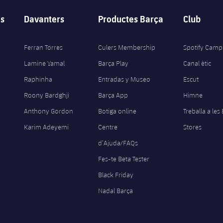
s
Davanters
Productes Barça
Club
Ferran Torres
Culers Membership
Spotify Camp
Lamine Yamal
Barça Play
Canal ètic
Raphinha
Entradas y Museo
Escut
Roony Bardghji
Barça App
Himne
Anthony Gordon
Botiga online
Treballa a les
Karim Adeyemi
Centre
Stores
d’Ajuda/FAQs
Fes-te Beta Tester
Black Friday
Nadal Barça