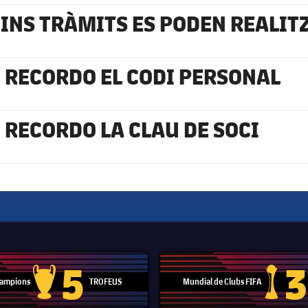
INS TRÀMITS ES PODEN REALIT
 RECORDO EL CODI PERSONAL
 RECORDO LA CLAU DE SOCI
5
3
 Campions
TROFEUS
Mundial de Clubs FIFA
Trofeu de la Lliga de Campions
Trofeu del