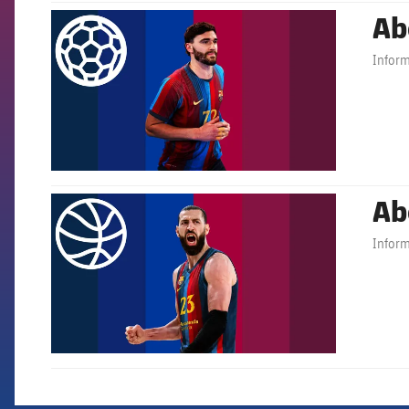
Ab
FCB Barcelona badge
Inform
Ab
FCB Barcelona badge
Inform