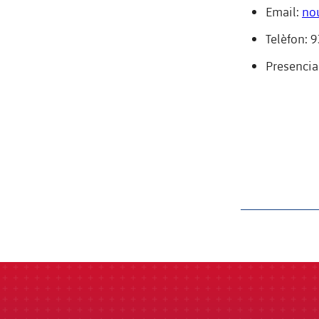
Email:
no
Telèfon:
Presencial
label.aria.barcelon