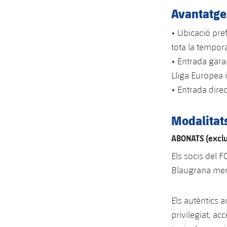
Avantatge
• Ubicació pref
tota la tempor
• Entrada garan
Lliga Europea i
• Entrada direc
Modalitat
ABONATS (exclus
Els socis del F
Blaugrana men
Els autèntics 
privilegiat, ac