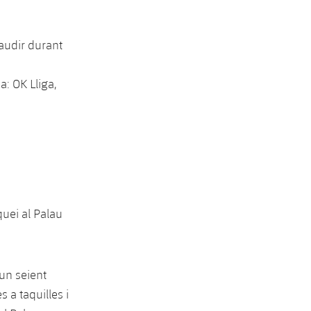
gaudir durant
a: OK Lliga,
quei al Palau
un seient
 a taquilles i