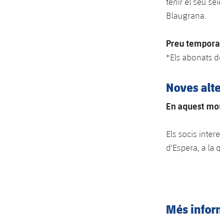
tenir el seu se
Blaugrana.
Preu tempora
*Els abonats 
Noves alt
En aquest mom
Els socis inte
d'Espera, a la
Més infor