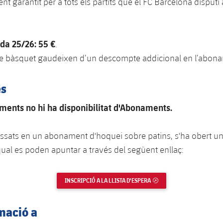
ient garantit per a tots els partits que el FC Barcelona disputi
da 25/26: 55 €
.
de bàsquet gaudeixen d’un descompte addicional en l’abon
es
ents no hi ha disponibilitat d'Abonaments.
ressats en un abonament d'hoquei sobre patins, s'ha obert una
 qual es poden apuntar a través del següent enllaç:
INSCRIPCIÓ A LA LLISTA D'ESPERA
ENLLAÇ EXTERN
mació a