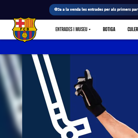
⚽Ja a la venda les entrades per als primers part
ENTRADES I MUSEU
BOTIGA
CULE
LABEL.SHARE.CARETDOWN
FC Barcelona club badge