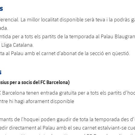
s
erencial. La millor localitat disponible serà teva i la podràs 
ada.
tida per a tots els partits de la temporada al Palau Blaugran
 Lliga Catalana.
ta al Palau amb el carnet d’abonat de la secció en qüestió.
s
ius per a socis del FC Barcelona)
C Barcelona tenen entrada gratuïta per a tots els partits d’ho
tre hi hagi aforament disponible
amants de l’hoquei poden gaudir de tota la temporada des d’
cedir directament al Palau amb el seu carnet estalviant-se cues