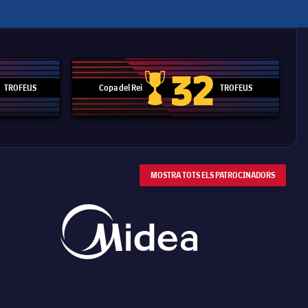
32
TROFEUS
Copa del Rei
TROFEUS
 Mundial de Clubs
Copa del Rei
MOSTRA TOTS ELS PATROCINADORS