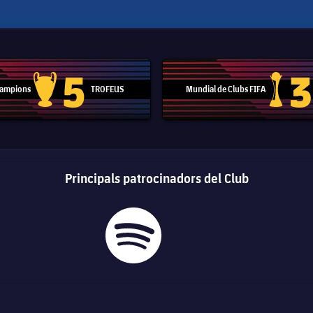
5
3
 Campions
TROFEUS
Mundial de Clubs FIFA
Trofeu de la Lliga de Campions
Trofeu del
Principals patrocinadors del Club