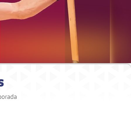
s
porada