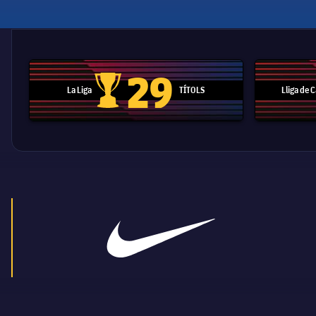
29
La Liga
TÍTOLS
Lliga de
Trofeu de la Liga