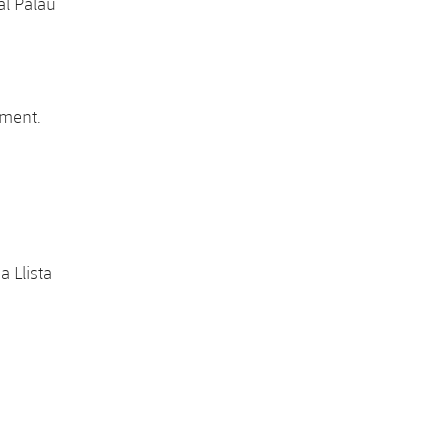
 al Palau
ament.
 Llista