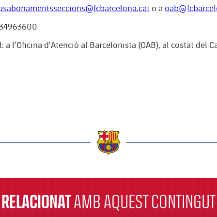
usabonamentsseccions@fcbarcelona.cat
o a
oab@fcbarcel
 934963600
: a l’Oficina d’Atenció al Barcelonista (OAB), al costat del
a
RELACIONAT
AMB AQUEST CONTINGUT