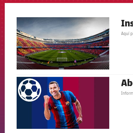
In
FCB Barcelona badge
Aquí p
Ab
FCB Barcelona badge
Inform