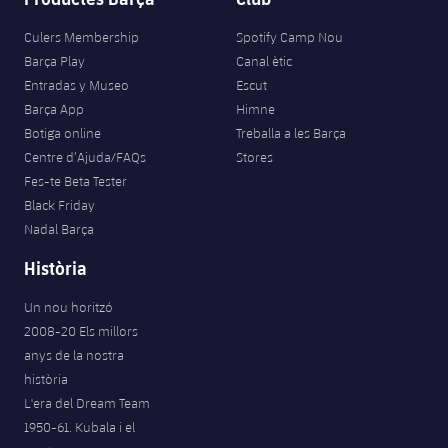
Culers Membership
Spotify Camp Nou
Barça Play
Canal ètic
Entradas y Museo
Escut
Barça App
Himne
Botiga online
Treballa a les Barça
Centre d’Ajuda/FAQs
Stores
Fes-te Beta Tester
Black Friday
Nadal Barça
Història
Un nou horitzó
2008-20 Els millors
anys de la nostra
història
L'era del Dream Team
1950-61. Kubala i el