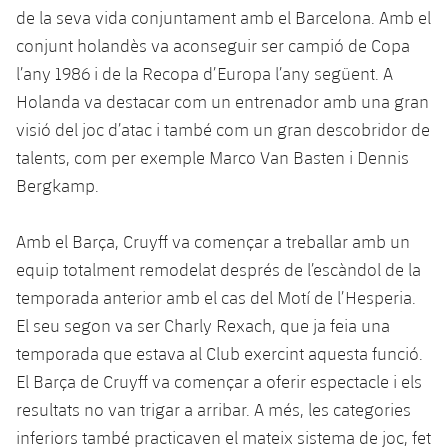
Calendari
Campus Estiu
Base
de la seva vida conjuntament amb el Barcelona. Amb el
SUB13
conjunt holandès va aconseguir ser campió de Copa
SUB13 B
Entrades
Barça Atlètic
plusicon
més
l’any 1986 i de la Recopa d’Europa l’any següent. A
PLUSICON
MÉS
SUB12
SUB12 C
Holanda va destacar com un entrenador amb una gran
Gameday Shows
Junior
Primer Equip
Instal·lacions
plusicon
més
visió del joc d’atac i també com un gran descobridor de
SUB11 A
SUB11 C
Resultats
talents, com per exemple Marco Van Basten i Dennis
Cadet A
Actualitat
Barça Atlètic
Spotify Camp Nou
plusicon
més
Bergkamp.
SUB11 B
Classificacions
Cadet B
Calendari
Actualitat
Palau Blaugrana
Base
plusicon
més
SUB10 A
Amb el Barça, Cruyff va començar a treballar amb un
Jugadors
Infantil A
Entrades
equip totalment remodelat després de l’escàndol de la
Calendari
Estadi Johan Cruyff
Actualitat
SUB10 B
PLUSICON
MÉS
temporada anterior amb el cas del Motí de l’Hesperia.
Fotos
Infantil B
Resultats
Resultats
El seu segon va ser Charly Rexach, que ja feia una
Juvenil
Barça Cafe
Primer equip
SUB9 A
plusicon
més
plusicon
més
temporada que estava al Club exercint aquesta funció.
Història
Mini
Classificació
Classificació
Cadet A
El Barça de Cruyff va començar a oferir espectacle i els
Ciutat Esportiva
Actualitat
SUB9 B
Barça Atlètic
plusicon
més
Serveis
Palmarès
resultats no van trigar a arribar. A més, les categories
plusicon
més
Jugadors
Jugadors
Cadet B
inferiors també practicaven el mateix sistema de joc, fet
Calendari
SUB8 A
La Masia
Actualitat
Base