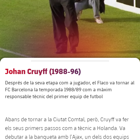
Calendari
Actualitat
Barça Legends
plusicon
més
plusicon
més
Entrades
Calendari
Contacte
Formatiu masculí
plusicon
més
Junta Directiva
plusicon
més
Resultats
Entrades
Jugadors
Actualitat
Formatiu femení
plusicon
més
Estructura executiva
Barça Academy
Classificació
plusicon
més
Resultats
Partits
Fotos
F. Barça Genuine
Actualitat
Organigrames
Més que un club
chevron-right
label.aria.chevronright
Jugadores
Johan Cruyff (1988-96)
Dècada a dècada
Classificació
Notícies
Juvenil A
Campus Estiu
Fotos
Després de la seva etapa com a jugador, el Flaco va tornar al
Òrgans
Masia 360
Palmarès
chevron-right
label.aria.chevronright
Jugadors
Presidents
Sobre Nosaltres
FC Barcelona la temporada 1988/89 com a màxim
Juvenil B
Femení B
responsable tècnic del primer equip de futbol
PLUSICON
MÉS
Fotos
Documents
La Masia
Fotos
chevron-right
label.aria.chevronright
Jugadors de llegenda
SUB16
Femení C
Primer Equip
plusicon
més
Jugadores històriques
Història
Comissions i òrgans
Abans de tornar a la Ciutat Comtal, però, Cruyff va fer
Entrenadors
chevron-right
label.aria.chevronright
SUB15
Juvenil
Actualitat
Base
els seus primers passos com a tècnic a Holanda. Va
plusicon
més
debutar a la banqueta amb l’Ajax, un dels dos equips
SUB14
Centre de documentació
SUB14 B