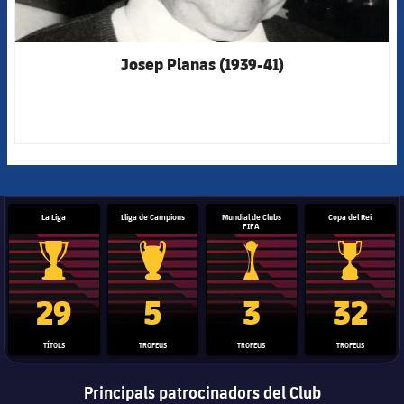
Josep Planas (1939-41)
La Liga
Lliga de Campions
Mundial de Clubs
Copa del Rei
FIFA
Trofeu de la Liga
Trofeu de la Lliga de Campions
Trofeu del Mundial de Clubs
Copa del 
29
5
3
32
TÍTOLS
TROFEUS
TROFEUS
TROFEUS
Principals patrocinadors del Club