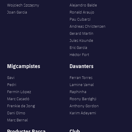
Wojciech Szczęsny
Alejandro Balde
Joan Garcia
Ronald Araujo
Pau Cubarsí
Andreas Christensen
Gerard Martín
Jules Kounde
Eric García
Héctor Fort
Migcampistes
Davanters
Gavi
Ferran Torres
Pedri
Lamine Yamal
Fermín López
Raphinha
Marc Casadó
Roony Bardghji
Frenkie de Jong
Anthony Gordon
Dani Olmo
Karim Adeyemi
Marc Bernal
Productes Barça
Club