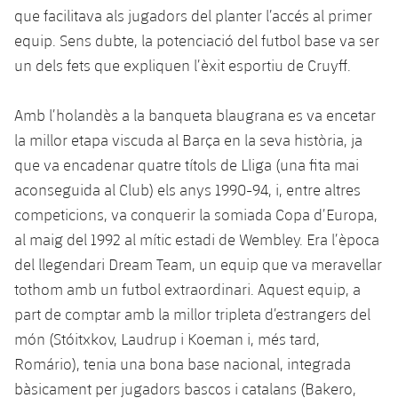
plusicon
més
Serveis Mèdics
que facilitava als jugadors del planter l’accés al primer
Acreditacions
Fotos
Fotos
Infantil A
Entrades
SUB8 B
equip. Sens dubte, la potenciació del futbol base va ser
Calendari
Campus Verano
Actualitat
Accessibilitat
Història
Instal·lacions
un dels fets que expliquen l’èxit esportiu de Cruyff.
Infantil B
Resultats
Resultats
Juvenil
PLUSICON
MÉS
Palmarès
Amb l’holandès a la banqueta blaugrana es va encetar
Classificació
Jugadors
Cadet
Primer equip
la millor etapa viscuda al Barça en la seva història, ja
plusicon
més
que va encadenar quatre títols de Lliga (una fita mai
Jugadors
Classificació
Infantil
Actualitat
Barça Atlètic
aconseguida al Club) els anys 1990-94, i, entre altres
plusicon
més
Fotos
competicions, va conquerir la somiada Copa d’Europa,
Aleví
Calendari
Actualitat
Base
al maig del 1992 al mític estadi de Wembley. Era l’època
plusicon
més
Palmarès
del llegendari Dream Team, un equip que va meravellar
Entrades
Calendari
Campus Estiu
Actualitat
tothom amb un futbol extraordinari. Aquest equip, a
Història
part de comptar amb la millor tripleta d’estrangers del
Resultats
Resultats
Barça C
món (Stóitxkov, Laudrup i Koeman i, més tard,
PLUSICON
MÉS
Romário), tenia una bona base nacional, integrada
Classificació
Jugadors
Junior
Informació general
plusicon
més
bàsicament per jugadors bascos i catalans (Bakero,