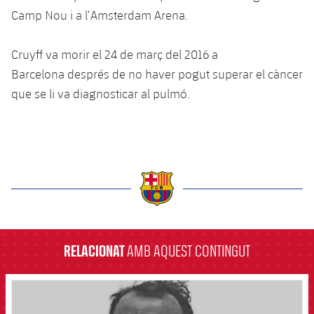
Jugadors
Camp Nou i a l’Amsterdam Arena.
Notícies
Apunta't a les amateurs
plusicon
més
Calendari
Voleibol masculí
Cruyff va morir el 24 de març del 2016 a
Apunta't a les amateurs
PLUSICON
MÉS
Barcelona després de no haver pogut superar el càncer
Resultats
Voleibol femení
Carnet de l'Esportista Amateur
que se li va diagnosticar al pulmó.
League of Legends
Classificació
VALORANT Rising
Fotos
VALORANT Game Changers
eFootball
label.aria.barcelona
RELACIONAT
AMB AQUEST CONTINGUT
FCB Barcelona badge