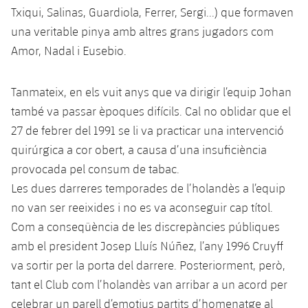
Jugadors
Txiqui, Salinas, Guardiola, Ferrer, Sergi...) que formaven
Classificació
Juvenil
Notícies
Atletisme
plusicon
més
una veritable pinya amb altres grans jugadors com
Fotos
Amor, Nadal i Eusebio.
Infantil
Actualitat
Bàsquet en cadira de rodes
plusicon
més
Història
Aleví
Tanmateix, en els vuit anys que va dirigir l’equip Johan
Masculí
Actualitat
Hockey gel
plusicon
més
també va passar èpoques difícils. Cal no oblidar que el
Palmarès
Femení
27 de febrer del 1991 se li va practicar una intervenció
Jugadors
Actualitat
Hoquei herba
plusicon
més
quirúrgica a cor obert, a causa d’una insuficiència
Agenda
Calendari
provocada pel consum de tabac.
Jugadors
Notícies
Patinatge artístic
plusicon
més
Les dues darreres temporades de l’holandès a l’equip
Resultats
Calendari
no van ser reeixides i no es va aconseguir cap títol.
Hockey Herba Masculí
Escola de Patinatge
Actualitat
Com a conseqüència de les discrepàncies públiques
Classificació
Resultats
Hockey Herba Femení
amb el president Josep Lluís Núñez, l’any 1996 Cruyff
Plantilla
Rugby
plusicon
més
va sortir per la porta del darrere. Posteriorment, però,
Classificació
Agenda
tant el Club com l’holandès van arribar a un acord per
Actualitat
Voleibol
plusicon
més
celebrar un parell d’emotius partits d’homenatge al