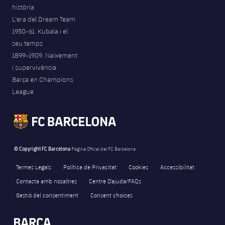
història
L'era del Dream Team
1950-61. Kubala i el
seu temps
1899-1909. Naixement
i supervivència
Barça en Champions
League
© Copyright FC Barcelona
Pàgina Oficial del FC Barcelona
Termes Legals
Política de Privacitat
Cookies
Accessibilitat
Contacta amb nosaltres
Centre D’ajuda/FAQs
Gestió del consentiment
Consent choices
FORÇA BARÇA