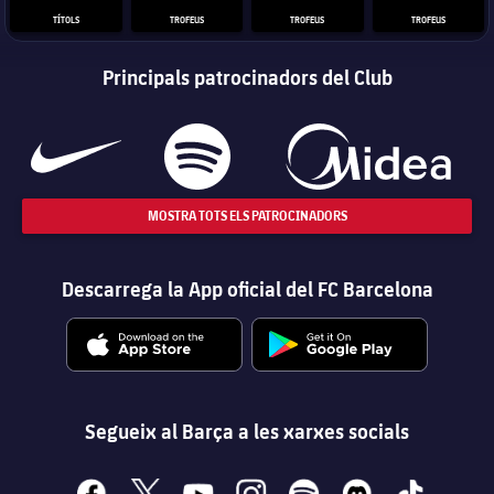
TÍTOLS
TROFEUS
TROFEUS
TROFEUS
Principals patrocinadors del Club
MOSTRA TOTS ELS PATROCINADORS
Descarrega la App oficial del FC Barcelona
Segueix al Barça a les xarxes socials
facebook
x
youtube
instagram
spotify
discord
tiktok