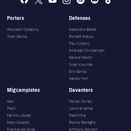
Porters
Defenses
Wojciech Szczęsny
Alejandro Balde
Joan Garcia
Ronald Araujo
Pau Cubarsí
Andreas Christensen
Gerard Martín
Jules Kounde
Eric García
Héctor Fort
Migcampistes
Davanters
Gavi
Ferran Torres
Pedri
Lamine Yamal
Fermín López
Raphinha
Marc Casadó
Roony Bardghji
Frenkie de Jong
Anthony Gordon