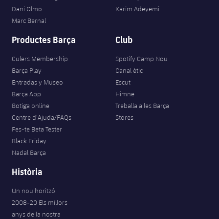
Dani Olmo
Karim Adeyemi
Marc Bernal
Productes Barça
Club
Culers Membership
Spotify Camp Nou
Barça Play
Canal ètic
Entradas y Museo
Escut
Barça App
Himne
Botiga online
Treballa a les Barça
Centre d’Ajuda/FAQs
Stores
Fes-te Beta Tester
Black Friday
Nadal Barça
Història
Un nou horitzó
2008-20 Els millors
anys de la nostra