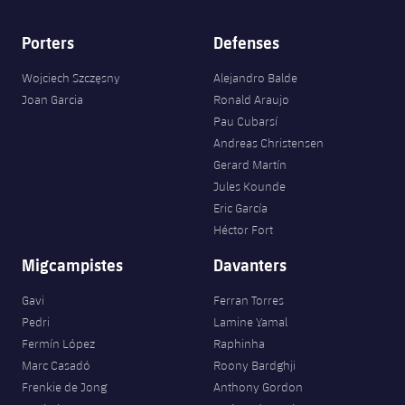
Porters
Defenses
Wojciech Szczęsny
Alejandro Balde
Joan Garcia
Ronald Araujo
Pau Cubarsí
Andreas Christensen
Gerard Martín
Jules Kounde
Eric García
Héctor Fort
Migcampistes
Davanters
Gavi
Ferran Torres
Pedri
Lamine Yamal
Fermín López
Raphinha
Marc Casadó
Roony Bardghji
Frenkie de Jong
Anthony Gordon