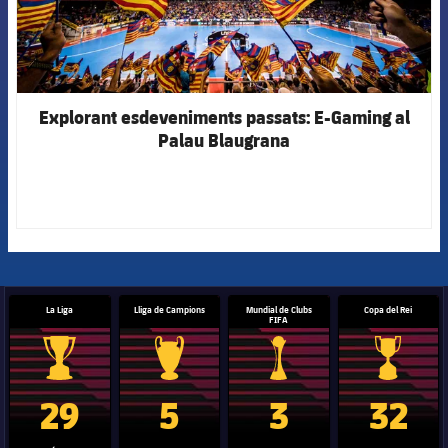
Explorant esdeveniments passats: E-Gaming al
Palau Blaugrana
La Liga
Lliga de Campions
Mundial de Clubs
Copa del Rei
FIFA
Trofeu de la Liga
Trofeu de la Lliga de Campions
Trofeu del Mundial de Clubs
Copa del 
29
5
3
32