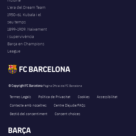
L'era del Dream Team
1950-61. Kubala i el
seu temps
1899-1909. Naixement
i supervivència
Barça en Champions
League
© Copyright FC Barcelona
Pàgina Oficial del FC Barcelona
Termes Legals
Política de Privacitat
Cookies
Accessibilitat
Contacta amb nosaltres
Centre D’ajuda/FAQs
Gestió del consentiment
Consent choices
FORÇA BARÇA
60
label.aria.fire
Força Barça
label.aria.forcabarca