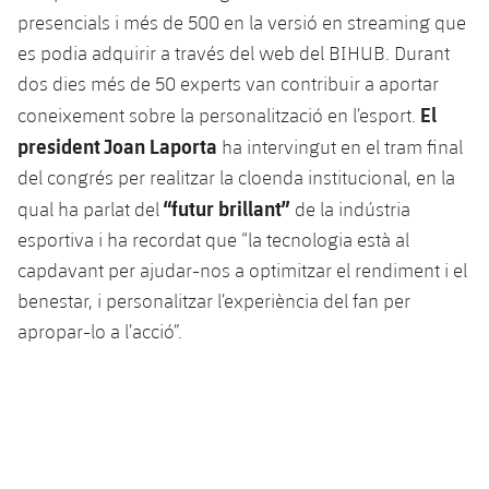
Calendari
Campus Estiu
Base
presencials i més de 500 en la versió en streaming que
SUB13
SUB13 B
es podia adquirir a través del web del BIHUB. Durant
Entrades
Barça Atlètic
plusicon
més
dos dies més de 50 experts van contribuir a aportar
PLUSICON
MÉS
SUB12
SUB12 C
El
Gameday Shows
coneixement sobre la personalització en l’esport.
Junior
Primer Equip
Instal·lacions
plusicon
més
president Joan Laporta
ha intervingut en el tram final
SUB11 A
SUB11 C
Resultats
Cadet A
del congrés per realitzar la cloenda institucional, en la
Actualitat
Barça Atlètic
Spotify Camp Nou
plusicon
més
“futur brillant”
SUB11 B
qual ha parlat del
de la indústria
Classificacions
Cadet B
Calendari
esportiva i ha recordat que “la tecnologia està al
Actualitat
Palau Blaugrana
Base
plusicon
més
SUB10 A
capdavant per ajudar-nos a optimitzar el rendiment i el
Jugadors
Infantil A
Entrades
Calendari
benestar, i personalitzar l’experiència del fan per
Estadi Johan Cruyff
Actualitat
SUB10 B
PLUSICON
MÉS
apropar-lo a l’acció”.
Fotos
Infantil B
Resultats
Resultats
Juvenil
Barça Cafe
Primer equip
SUB9 A
plusicon
més
plusicon
més
Història
Mini
Classificació
Classificació
Cadet A
Ciutat Esportiva
Actualitat
SUB9 B
Barça Atlètic
plusicon
més
Serveis
Palmarès
plusicon
més
Jugadors
Jugadors
Cadet B
Calendari
SUB8 A
La Masia
Actualitat
Base