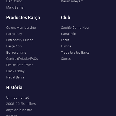
Dani Olmo
Karim Adeyemi
Marc Bernal
Productes Barça
Club
Culers Membership
Spotify Camp Nou
Barça Play
Canal ètic
Entradas y Museo
Escut
Barça App
Himne
Botiga online
Treballa a les Barça
Centre d’Ajuda/FAQs
Stores
Fes-te Beta Tester
Black Friday
Nadal Barça
Història
Un nou horitzó
2008-20 Els millors
anys de la nostra
història