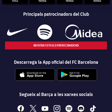
TÍTOLS
TROFEUS
TROFEUS
TROFEUS
Principals patrocinadors del Club
MOSTRA TOTS ELS PATROCINADORS
Descarrega la App oficial del FC Barcelona
Segueix al Barça a les xarxes socials
facebook
x
youtube
instagram
spotify
discord
tiktok