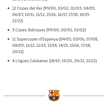
Jugadors
Classificació
Juvenil
Notícies
12 Copes del Rei (99/00, 01/02, 02/03, 04/05,
Atletisme
plusicon
més
06/07, 10/11, 11/12, 15/16, 16/17, 17/18, 18/19,
Fotos
Infantil
21/22)
Actualitat
Bàsquet en cadira de rodes
plusicon
més
Història
3 Copes Ibèriques (99/00, 00/01, 01/02)
Aleví
Masculí
Actualitat
Hockey gel
plusicon
més
11 Supercopes d’Espanya (04/05, 05/06, 07/08,
Palmarès
08/09, 11/12, 12/13, 13/14, 14/15, 15/16, 17/18,
Femení
Jugadors
Actualitat
Hoquei herba
plusicon
més
20/21)
Agenda
Calendari
Jugadors
4 Lligues Catalanes (18/19, 19/20, 20/21, 21/22)
Notícies
Patinatge artístic
plusicon
més
Resultats
Calendari
Hockey Herba Masculí
Escola de Patinatge
Actualitat
Classificació
Resultats
Hockey Herba Femení
Plantilla
Rugby
plusicon
més
Classificació
Agenda
Actualitat
Voleibol
plusicon
més
label.aria.barcelona