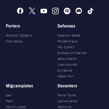
facebook
x
youtube
instagram
spotify
discord
tiktok
Porters
Defenses
Wojciech Szczęsny
Alejandro Balde
Joan Garcia
Ronald Araujo
Pau Cubarsí
Andreas Christensen
Gerard Martín
Jules Kounde
Eric García
Héctor Fort
Migcampistes
Davanters
Gavi
Ferran Torres
Pedri
Lamine Yamal
Fermín López
Raphinha