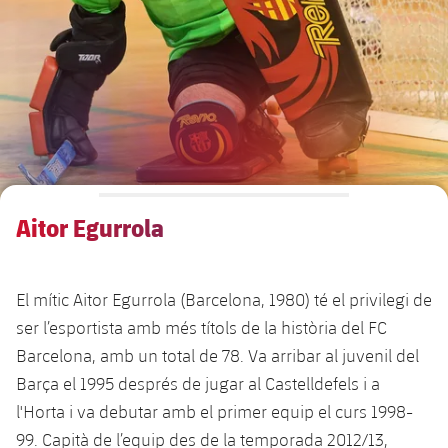
Calendari
Actualitat
Barça Legends
plusicon
més
plusicon
més
Entrades
Calendari
Contacte
Formatiu masculí
plusicon
més
Junta Directiva
plusicon
més
Resultats
Entrades
Jugadors
Actualitat
Formatiu femení
plusicon
més
Estructura executiva
Barça Academy
Classificació
plusicon
més
Resultats
Partits
Fotos
F. Barça Genuine
Actualitat
Organigrames
Més que un club
chevron-right
label.aria.chevronright
Jugadores
Aitor Egurrola
Dècada a dècada
Classificació
Notícies
Juvenil A
Campus Estiu
Fotos
Òrgans
Masia 360
Palmarès
chevron-right
label.aria.chevronright
Jugadors
Presidents
Sobre Nosaltres
Juvenil B
Femení B
El mític Aitor Egurrola (Barcelona, 1980) té el privilegi de
PLUSICON
MÉS
Fotos
Documents
La Masia
Fotos
ser l’esportista amb més títols de la història del FC
chevron-right
label.aria.chevronright
Jugadors de llegenda
SUB16
Femení C
Primer Equip
Barcelona, amb un total de 78. Va arribar al juvenil del
plusicon
més
Jugadores històriques
Història
Comissions i òrgans
Barça el 1995 després de jugar al Castelldefels i a
Entrenadors
chevron-right
label.aria.chevronright
SUB15
Juvenil
Actualitat
Base
l'Horta i va debutar amb el primer equip el curs 1998-
plusicon
més
SUB14
99. Capità de l’equip des de la temporada 2012/13,
Centre de documentació
SUB14 B