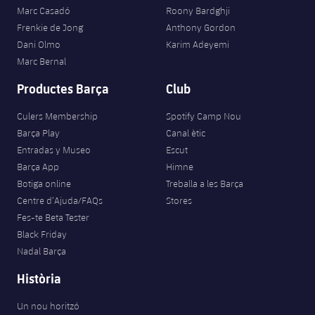
Marc Casadó
Roony Bardghji
Frenkie de Jong
Anthony Gordon
Dani Olmo
Karim Adeyemi
Marc Bernal
Productes Barça
Club
Culers Membership
Spotify Camp Nou
Barça Play
Canal ètic
Entradas y Museo
Escut
Barça App
Himne
Botiga online
Treballa a les Barça
Centre d’Ajuda/FAQs
Stores
Fes-te Beta Tester
Black Friday
Nadal Barça
Història
Un nou horitzó