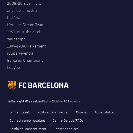
2008-20 Els millors
anys de la nostra
història
L'era del Dream Team
1950-61. Kubala i el
seu temps
1899-1909. Naixement
i supervivència
Barça en Champions
League
© Copyright FC Barcelona
Pàgina Oficial del FC Barcelona
Termes Legals
Política de Privacitat
Cookies
Accessibilitat
Contacta amb nosaltres
Centre D’ajuda/FAQs
Gestió del consentiment
Consent choices