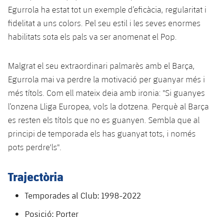
Calendari
Campus Estiu
Base
Egurrola ha estat tot un exemple d’eficàcia, regularitat i
SUB13
SUB13 B
fidelitat a uns colors. Pel seu estil i les seves enormes
Entrades
Barça Atlètic
plusicon
més
habilitats sota els pals va ser anomenat el Pop.
PLUSICON
MÉS
SUB12
SUB12 C
Gameday Shows
Junior
Primer Equip
Instal·lacions
plusicon
més
Malgrat el seu extraordinari palmarès amb el Barça,
SUB11 A
SUB11 C
Resultats
Cadet A
Egurrola mai va perdre la motivació per guanyar més i
Actualitat
Barça Atlètic
Spotify Camp Nou
plusicon
més
SUB11 B
més títols. Com ell mateix deia amb ironia: "Si guanyes
Classificacions
Cadet B
Calendari
l’onzena Lliga Europea, vols la dotzena. Perquè al Barça
Actualitat
Palau Blaugrana
Base
plusicon
més
SUB10 A
es resten els títols que no es guanyen. Sembla que al
Jugadors
Infantil A
Entrades
Calendari
principi de temporada els has guanyat tots, i només
Estadi Johan Cruyff
Actualitat
SUB10 B
PLUSICON
MÉS
pots perdre'ls".
Fotos
Infantil B
Resultats
Resultats
Juvenil
Barça Cafe
Primer equip
SUB9 A
plusicon
més
plusicon
més
Història
Trajectòria
Mini
Classificació
Classificació
Cadet A
Ciutat Esportiva
Actualitat
SUB9 B
Barça Atlètic
plusicon
més
Temporades al Club: 1998-2022
Serveis
Palmarès
plusicon
més
Jugadors
Jugadors
Cadet B
Calendari
SUB8 A
Posició: Porter
La Masia
Actualitat
Base