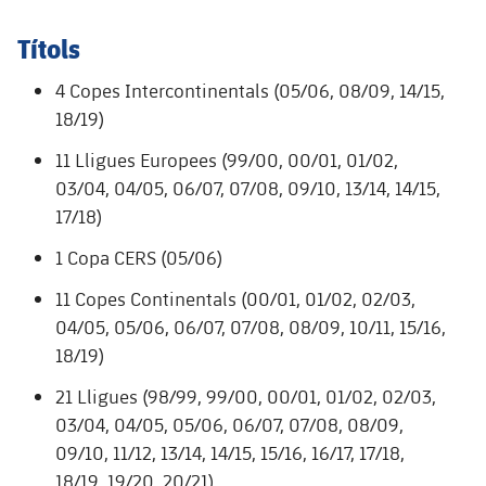
plusicon
més
Serveis Mèdics
Acreditacions
Fotos
Fotos
Infantil A
Títols
Entrades
SUB8 B
Calendari
Campus Verano
Actualitat
Accessibilitat
Història
Instal·lacions
Infantil B
4 Copes Intercontinentals (05/06, 08/09, 14/15,
Resultats
Resultats
Juvenil
18/19)
PLUSICON
MÉS
Palmarès
Classificació
Jugadors
11 Lligues Europees (99/00, 00/01, 01/02,
Cadet
Primer equip
plusicon
més
03/04, 04/05, 06/07, 07/08, 09/10, 13/14, 14/15,
Jugadors
Classificació
17/18)
Infantil
Actualitat
Barça Atlètic
plusicon
més
1 Copa CERS (05/06)
Fotos
Aleví
Calendari
Actualitat
Base
11 Copes Continentals (00/01, 01/02, 02/03,
plusicon
més
Palmarès
04/05, 05/06, 06/07, 07/08, 08/09, 10/11, 15/16,
Entrades
Calendari
Campus Estiu
Actualitat
18/19)
Història
Resultats
21 Lligues (98/99, 99/00, 00/01, 01/02, 02/03,
Resultats
Barça C
PLUSICON
MÉS
03/04, 04/05, 05/06, 06/07, 07/08, 08/09,
Classificació
Jugadors
09/10, 11/12, 13/14, 14/15, 15/16, 16/17, 17/18,
Junior
Informació general
plusicon
més
18/19, 19/20, 20/21)