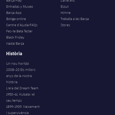
Barça Play
Canal ètic
Entradas y Museo
Escut
Barça App
Himne
Botiga online
Treballa a les Barça
Centre d’Ajuda/FAQs
Stores
Fes-te Beta Tester
Black Friday
Nadal Barça
Història
Un nou horitzó
2008-20 Els millors
anys de la nostra
història
L'era del Dream Team
1950-61. Kubala i el
seu temps
1899-1909. Naixement
i supervivència