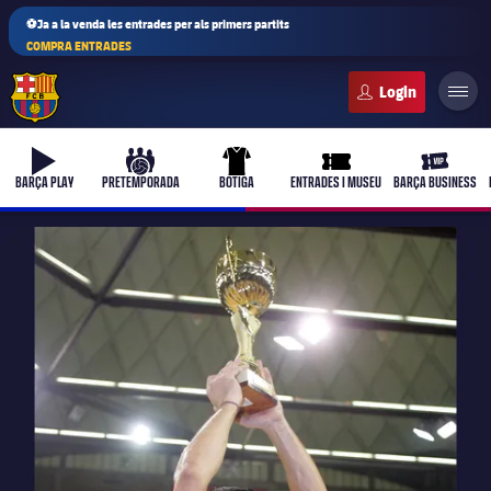
⚽Ja a la venda les entrades per als primers partits
COMPRA ENTRADES
FC Barcelona club badge
b-play
culers-ball
uniform
ticket-full
ticket-vi
BARÇA PLAY
PRETEMPORADA
BOTIGA
ENTRADES I MUSEU
BARÇA BUSINESS
PLUSICON
MÉS
Primer equip
Femení
plusicon
més
Actualitat
Barça Atlètic
plusicon
més