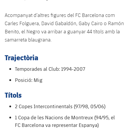
Calendari
Campus Estiu
Base
SUB13
SUB13 B
Acompanyat d’altres figures del FC Barcelona com
Entrades
Barça Atlètic
plusicon
més
PLUSICON
MÉS
Carles Folguera, David Gabaldón, Gaby Cairo o Ramón
SUB12
SUB12 C
Gameday Shows
Benito, el Negro va arribar a guanyar 44 títols amb la
Junior
Primer Equip
Instal·lacions
plusicon
més
samarreta blaugrana.
SUB11 A
SUB11 C
Resultats
Cadet A
Actualitat
Barça Atlètic
Spotify Camp Nou
plusicon
més
SUB11 B
Trajectòria
Classificacions
Cadet B
Calendari
Actualitat
Palau Blaugrana
Base
Temporades al Club: 1994-2007
plusicon
més
SUB10 A
Jugadors
Infantil A
Entrades
Posició: Mig
Calendari
Estadi Johan Cruyff
Actualitat
SUB10 B
PLUSICON
MÉS
Fotos
Infantil B
Resultats
Títols
Resultats
Juvenil
Barça Cafe
Primer equip
SUB9 A
plusicon
més
plusicon
més
Història
Mini
2 Copes Intercontinentals (97/98, 05/06)
Classificació
Classificació
Cadet A
Ciutat Esportiva
Actualitat
SUB9 B
Barça Atlètic
plusicon
més
1 Copa de les Nacions de Montreux (94/95, el
Serveis
Palmarès
plusicon
més
Jugadors
Jugadors
FC Barcelona va representar Espanya)
Cadet B
Calendari
SUB8 A
La Masia
Actualitat
Base