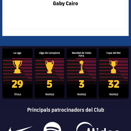
Gaby Cairo
La Liga
Lliga de Campions
Mundial de Clubs
Copa del Rei
FIFA
Trofeu de la Liga
Trofeu de la Lliga de Campions
Trofeu del Mundial de Clubs
Copa del 
29
5
3
32
TÍTOLS
TROFEUS
TROFEUS
TROFEUS
Principals patrocinadors del Club