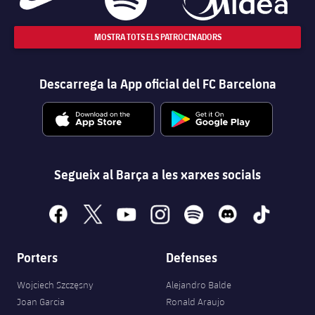
MOSTRA TOTS ELS PATROCINADORS
Descarrega la App oficial del FC Barcelona
Segueix al Barça a les xarxes socials
facebook
x
youtube
instagram
spotify
discord
tiktok
Porters
Defenses
Wojciech Szczęsny
Alejandro Balde
Joan Garcia
Ronald Araujo