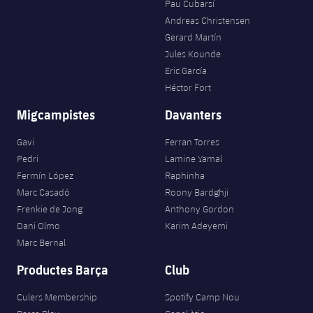
Pau Cubarsí
Andreas Christensen
Gerard Martín
Jules Kounde
Eric García
Héctor Fort
Migcampistes
Davanters
Gavi
Ferran Torres
Pedri
Lamine Yamal
Fermín López
Raphinha
Marc Casadó
Roony Bardghji
Frenkie de Jong
Anthony Gordon
Dani Olmo
Karim Adeyemi
Marc Bernal
Productes Barça
Club
Culers Membership
Spotify Camp Nou