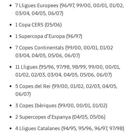
plusicon
més
Serveis Mèdics
7 Lligues Europees (96/97, 99/00, 00/01, 01/02,
Acreditacions
Fotos
Fotos
Infantil A
Entrades
SUB8 B
03/04, 04/05, 06/07)
Calendari
Campus Verano
Actualitat
Accessibilitat
Història
Instal·lacions
1 Copa CERS (05/06)
Infantil B
Resultats
Resultats
Juvenil
1 Supercopa d’Europa (96/97)
PLUSICON
MÉS
Palmarès
Classificació
Jugadors
Cadet
7 Copes Continentals (99/00, 00/01, 01/02
Primer equip
plusicon
més
03/04, 04/05, 05/06, 06/07)
Jugadors
Classificació
Infantil
Actualitat
Barça Atlètic
11 Lligues (95/96, 97/98, 98/99, 99/00, 00/01,
plusicon
més
Fotos
01/02, 02/03, 03/04, 04/05, 05/06, 06/07)
Aleví
Calendari
Actualitat
Base
plusicon
més
5 Copes del Rei (99/00, 01/02, 02/03, 04/05,
Palmarès
Entrades
06/07)
Calendari
Campus Estiu
Actualitat
Història
3 Copes Ibèriques (99/00, 00/01, 01/02)
Resultats
Resultats
Barça C
2 Supercopes d’Espanya (04/05, 05/06)
PLUSICON
MÉS
Classificació
Jugadors
Junior
4 Lligues Catalanes (94/95, 95/96, 96/97, 97/98)
Informació general
plusicon
més