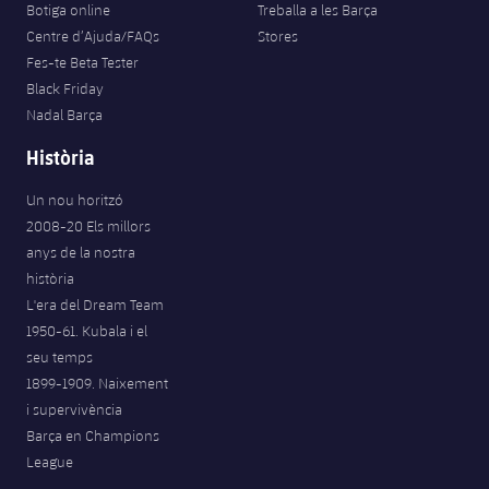
Botiga online
Treballa a les Barça
Centre d’Ajuda/FAQs
Stores
Fes-te Beta Tester
Black Friday
Nadal Barça
Història
Un nou horitzó
2008-20 Els millors
anys de la nostra
història
L'era del Dream Team
1950-61. Kubala i el
seu temps
1899-1909. Naixement
i supervivència
Barça en Champions
League