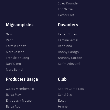
Jules Kounde
Eric García
Héctor Fort
Migcampistes
Davanters
Gavi
Ferran Torres
Pedri
Lamine Yamal
Fermín López
Raphinha
Marc Casadó
Roony Bardghji
Frenkie de Jong
Anthony Gordon
Dani Olmo
Karim Adeyemi
Marc Bernal
Productes Barça
Club
Culers Membership
Spotify Camp Nou
Barça Play
Canal ètic
Entradas y Museo
Escut
Barça App
Himne