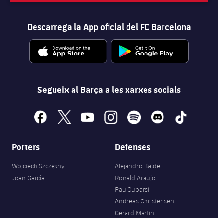
Descarrega la App oficial del FC Barcelona
Segueix al Barça a les xarxes socials
facebook
x
youtube
instagram
spotify
discord
tiktok
Porters
Defenses
Wojciech Szczęsny
Alejandro Balde
Joan Garcia
Ronald Araujo
Pau Cubarsí
Andreas Christensen
Gerard Martín