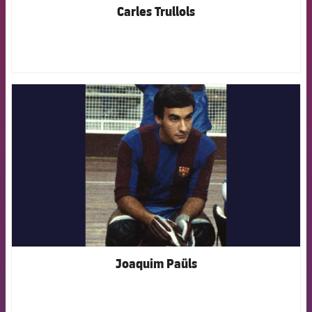
Carles Trullols
FCB Barcelona badge
Joaquim Paüls