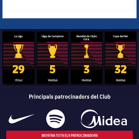
La Liga
Lliga de Campions
Mundial de Clubs
Copa del Rei
FIFA
Trofeu de la Liga
Trofeu de la Lliga de Campions
Trofeu del Mundial de Clubs
Copa del 
29
5
3
32
TÍTOLS
TROFEUS
TROFEUS
TROFEUS
Principals patrocinadors del Club
MOSTRA TOTS ELS PATROCINADORS