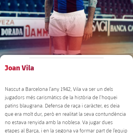
Calendari
Actualitat
Barça Legends
plusicon
més
plusicon
més
Entrades
Calendari
Contacte
Formatiu masculí
plusicon
més
Junta Directiva
plusicon
més
Resultats
Entrades
Jugadors
Actualitat
Formatiu femení
plusicon
més
Estructura executiva
Barça Academy
Classificació
plusicon
més
Resultats
Partits
Fotos
F. Barça Genuine
Actualitat
Organigrames
Més que un club
chevron-right
label.aria.chevronright
Jugadores
Joan Vila
Dècada a dècada
Classificació
Notícies
Juvenil A
Campus Estiu
Fotos
Òrgans
Masia 360
Palmarès
chevron-right
label.aria.chevronright
Jugadors
Presidents
Sobre Nosaltres
Juvenil B
Femení B
Nascut a Barcelona l’any 1942, Vila va ser un dels
PLUSICON
MÉS
Fotos
Documents
La Masia
Fotos
jugadors més carismàtics de la història de l’hoquei
chevron-right
label.aria.chevronright
Jugadors de llegenda
SUB16
Femení C
Primer Equip
patins blaugrana. Defensa de raça i caràcter, es deia
plusicon
més
Jugadores històriques
Història
Comissions i òrgans
que era molt dur, però en realitat la seva contundència
Entrenadors
chevron-right
label.aria.chevronright
SUB15
Juvenil
Actualitat
Base
no estava renyida amb la noblesa. Va jugar dues
plusicon
més
SUB14
etapes al Barça, i en la segona va formar part de l’equip
Centre de documentació
SUB14 B