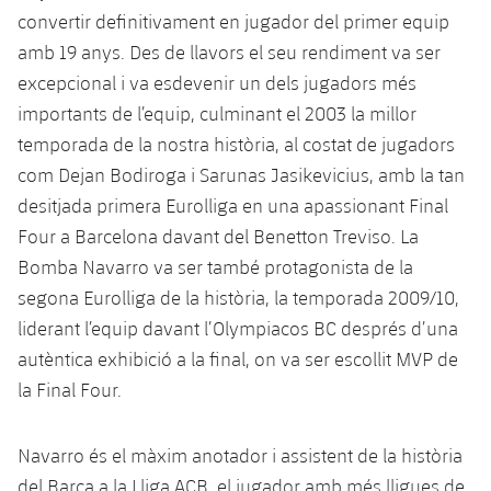
Calendari
Campus Estiu
Base
convertir definitivament en jugador del primer equip
SUB13
SUB13 B
amb 19 anys. Des de llavors el seu rendiment va ser
Entrades
Barça Atlètic
plusicon
més
excepcional i va esdevenir un dels jugadors més
PLUSICON
MÉS
SUB12
SUB12 C
importants de l’equip, culminant el 2003 la millor
Gameday Shows
Junior
Primer Equip
Instal·lacions
plusicon
més
temporada de la nostra història, al costat de jugadors
SUB11 A
SUB11 C
Resultats
com Dejan Bodiroga i Sarunas Jasikevicius, amb la tan
Cadet A
Actualitat
Barça Atlètic
Spotify Camp Nou
plusicon
més
desitjada primera Eurolliga en una apassionant Final
SUB11 B
Classificacions
Cadet B
Four a Barcelona davant del Benetton Treviso. La
Calendari
Actualitat
Palau Blaugrana
Base
plusicon
més
SUB10 A
Bomba Navarro va ser també protagonista de la
Jugadors
Infantil A
Entrades
segona Eurolliga de la història, la temporada 2009/10,
Calendari
Estadi Johan Cruyff
Actualitat
SUB10 B
PLUSICON
MÉS
liderant l’equip davant l’Olympiacos BC després d’una
Fotos
Infantil B
Resultats
Resultats
autèntica exhibició a la final, on va ser escollit MVP de
Juvenil
Barça Cafe
Primer equip
SUB9 A
plusicon
més
plusicon
més
Història
la Final Four.
Mini
Classificació
Classificació
Cadet A
Ciutat Esportiva
Actualitat
SUB9 B
Barça Atlètic
plusicon
més
Serveis
Palmarès
plusicon
més
Navarro és el màxim anotador i assistent de la història
Jugadors
Jugadors
Cadet B
Calendari
SUB8 A
La Masia
del Barça a la Lliga ACB, el jugador amb més lligues de
Actualitat
Base