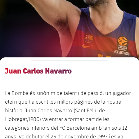
Calendari
Actualitat
Barça Legends
plusicon
més
plusicon
més
Entrades
Calendari
Contacte
Formatiu masculí
plusicon
més
Junta Directiva
plusicon
més
Resultats
Entrades
Jugadors
Actualitat
Formatiu femení
plusicon
més
Estructura executiva
Barça Academy
Classificació
plusicon
més
Resultats
Partits
Fotos
F. Barça Genuine
Actualitat
Organigrames
Més que un club
chevron-right
label.aria.chevronright
Jugadores
Juan Carlos Navarro
Dècada a dècada
Classificació
Notícies
Juvenil A
Campus Estiu
Fotos
Òrgans
Masia 360
Palmarès
chevron-right
label.aria.chevronright
Jugadors
Presidents
Sobre Nosaltres
Juvenil B
Femení B
La Bomba és sinònim de talent i de passió, un jugador
PLUSICON
MÉS
Fotos
Documents
La Masia
Fotos
etern que ha escrit les millors pàgines de la nostra
chevron-right
label.aria.chevronright
Jugadors de llegenda
SUB16
Femení C
Primer Equip
història. Juan Carlos Navarro (Sant Feliu de
plusicon
més
Jugadores històriques
Història
Comissions i òrgans
Llobregat,1980) va entrar a formar part de les
Entrenadors
chevron-right
label.aria.chevronright
SUB15
Juvenil
Actualitat
Base
categories inferiors del FC Barcelona amb tan sols 12
plusicon
més
SUB14
anys. Va debutar el 23 de novembre de 1997 i es va
Centre de documentació
SUB14 B