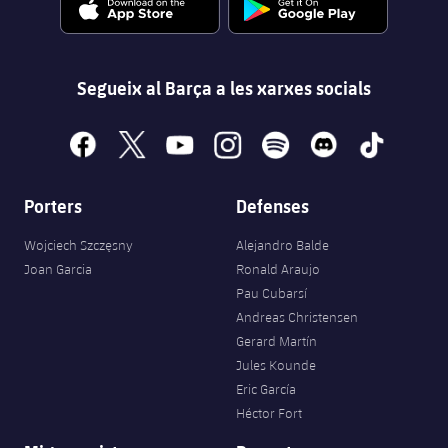
Segueix al Barça a les xarxes socials
facebook
x
youtube
instagram
spotify
discord
tiktok
Porters
Defenses
Wojciech Szczęsny
Alejandro Balde
Joan Garcia
Ronald Araujo
Pau Cubarsí
Andreas Christensen
Gerard Martín
Jules Kounde
Eric García
Héctor Fort