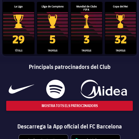
La Liga
Lliga de Campions
Mundial de Clubs
Copa del Rei
FIFA
Trofeu de la Liga
Trofeu de la Lliga de Campions
Trofeu del Mundial de Clubs
Copa del 
29
5
3
32
TÍTOLS
TROFEUS
TROFEUS
TROFEUS
Principals patrocinadors del Club
MOSTRA TOTS ELS PATROCINADORS
Descarrega la App oficial del FC Barcelona