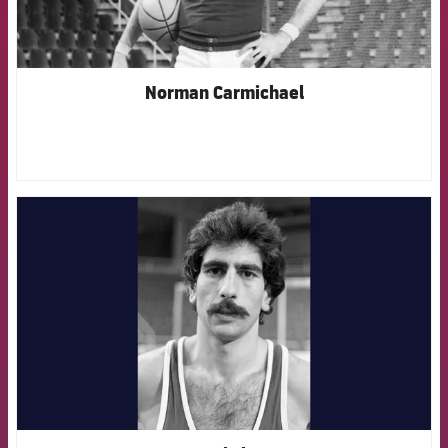
Norman Carmichael
FCB Barcelona badge