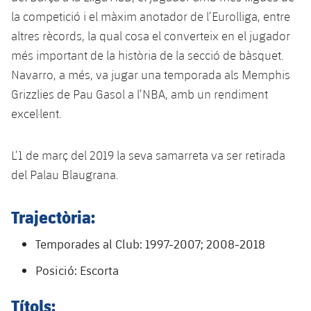
plusicon
més
Serveis Mèdics
Acreditacions
Fotos
la competició i el màxim anotador de l’Eurolliga, entre
Fotos
Infantil A
Entrades
SUB8 B
Calendari
altres rècords, la qual cosa el converteix en el jugador
Campus Verano
Actualitat
Accessibilitat
Història
Instal·lacions
més important de la història de la secció de bàsquet.
Infantil B
Resultats
Resultats
Juvenil
Navarro, a més, va jugar una temporada als Memphis
PLUSICON
MÉS
Palmarès
Grizzlies de Pau Gasol a l’NBA, amb un rendiment
Classificació
Jugadors
Cadet
Primer equip
excel·lent.
plusicon
més
Jugadors
Classificació
Infantil
Actualitat
Barça Atlètic
plusicon
més
L’1 de març del 2019 la seva samarreta va ser retirada
Fotos
del Palau Blaugrana.
Aleví
Calendari
Actualitat
Base
plusicon
més
Palmarès
Trajectòria:
Entrades
Calendari
Campus Estiu
Actualitat
Història
Temporades al Club: 1997-2007; 2008-2018
Resultats
Resultats
Barça C
Posició: Escorta
PLUSICON
MÉS
Classificació
Jugadors
Junior
Informació general
Títols:
plusicon
més