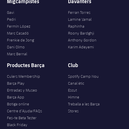
Migcampistes
Davanters
Gavi
Ferran Torres
Pedri
Lamine Yamal
Fermín López
Raphinha
Marc Casadó
Roony Bardghji
Frenkie de Jong
Anthony Gordon
Dani Olmo
Karim Adeyemi
Marc Bernal
Productes Barça
Club
Culers Membership
Spotify Camp Nou
Barça Play
Canal ètic
Entradas y Museo
Escut
Barça App
Himne
Botiga online
Treballa a les Barça
Centre d’Ajuda/FAQs
Stores
Fes-te Beta Tester
Black Friday