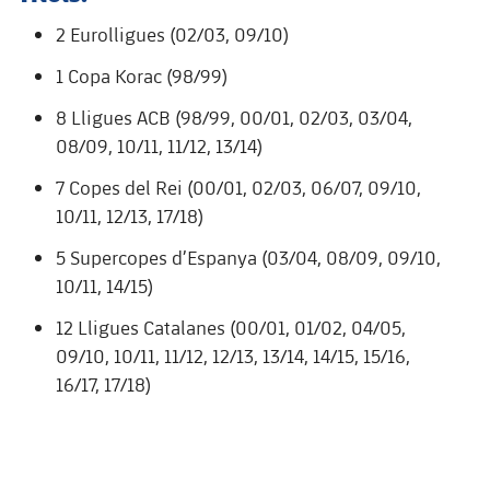
Jugadors
Classificació
Juvenil
2 Eurolligues (02/03, 09/10)
Notícies
Atletisme
plusicon
més
Fotos
1 Copa Korac (98/99)
Infantil
Actualitat
Bàsquet en cadira de rodes
plusicon
més
8 Lligues ACB (98/99, 00/01, 02/03, 03/04,
Història
Aleví
08/09, 10/11, 11/12, 13/14)
Masculí
Actualitat
Hockey gel
plusicon
més
Palmarès
7 Copes del Rei (00/01, 02/03, 06/07, 09/10,
Femení
Jugadors
10/11, 12/13, 17/18)
Actualitat
Hoquei herba
plusicon
més
5 Supercopes d’Espanya (03/04, 08/09, 09/10,
Agenda
Calendari
Jugadors
Notícies
Patinatge artístic
10/11, 14/15)
plusicon
més
Resultats
12 Lligues Catalanes (00/01, 01/02, 04/05,
Calendari
Hockey Herba Masculí
Escola de Patinatge
Actualitat
09/10, 10/11, 11/12, 12/13, 13/14, 14/15, 15/16,
Classificació
Resultats
16/17, 17/18)
Hockey Herba Femení
Plantilla
Rugby
plusicon
més
Classificació
Agenda
Actualitat
Voleibol
plusicon
més