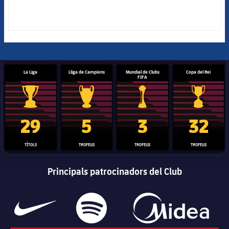
La Liga
Lliga de Campions
Mundial de Clubs
Copa del Rei
FIFA
Trofeu de la Liga
Trofeu de la Lliga de Campions
Trofeu del Mundial de Clubs
Copa del 
29
5
3
32
TÍTOLS
TROFEUS
TROFEUS
TROFEUS
Principals patrocinadors del Club