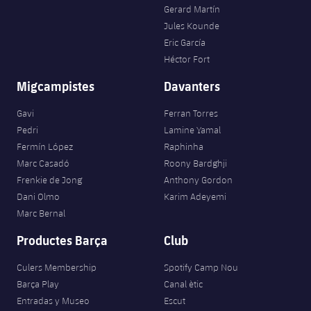
Gerard Martín
Jules Kounde
Eric García
Héctor Fort
Migcampistes
Davanters
Gavi
Ferran Torres
Pedri
Lamine Yamal
Fermín López
Raphinha
Marc Casadó
Roony Bardghji
Frenkie de Jong
Anthony Gordon
Dani Olmo
Karim Adeyemi
Marc Bernal
Productes Barça
Club
Culers Membership
Spotify Camp Nou
Barça Play
Canal ètic
Entradas y Museo
Escut