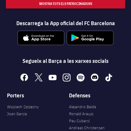
MOSTRA TOTS ELS PATROCINADORS
Descarrega la App oficial del FC Barcelona
Segueix al Barça a les xarxes socials
facebook
x
youtube
instagram
spotify
discord
tiktok
Porters
Defenses
Wojciech Szczęsny
Alejandro Balde
Joan Garcia
Ronald Araujo
Pau Cubarsí
Andreas Christensen