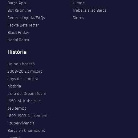
Barça App
Himne
Botiga online
Treballa a les Barça
Centre d’Ajuda/FAQs
Stores
Fes-te Beta Tester
Black Friday
Nadal Barça
Història
Un nou horitzó
2008-20 Els millors
anys de la nostra
història
L'era del Dream Team
1950-61. Kubala i el
seu temps
1899-1909. Naixement
i supervivència
Barça en Champions
League