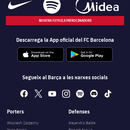
MOSTRA TOTS ELS PATROCINADORS
Descarrega la App oficial del FC Barcelona
Segueix al Barça a les xarxes socials
facebook
x
youtube
instagram
spotify
discord
tiktok
Porters
Defenses
Wojciech Szczęsny
Alejandro Balde
Joan Garcia
Ronald Araujo