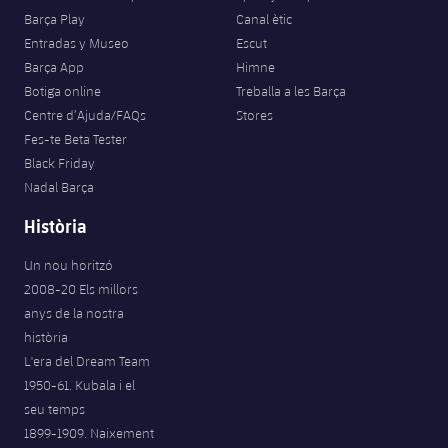
Barça Play
Canal ètic
Entradas y Museo
Escut
Barça App
Himne
Botiga online
Treballa a les Barça
Centre d’Ajuda/FAQs
Stores
Fes-te Beta Tester
Black Friday
Nadal Barça
Història
Un nou horitzó
2008-20 Els millors
anys de la nostra
història
L'era del Dream Team
1950-61. Kubala i el
seu temps
1899-1909. Naixement