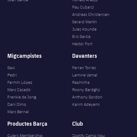
Pau Cubarsí
Andreas Christensen
Gerard Martín
Jules Kounde
Eric García
Héctor Fort
Migcampistes
Davanters
Gavi
Ferran Torres
Pedri
Lamine Yamal
Fermín López
Raphinha
Marc Casadó
Roony Bardghji
Frenkie de Jong
Anthony Gordon
Dani Olmo
Karim Adeyemi
Marc Bernal
Productes Barça
Club
Culers Membership
Spotify Camp Nou