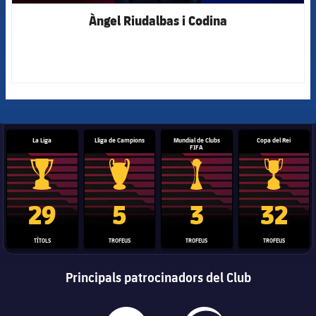
Àngel Riudalbas i Codina
La Liga
Lliga de Campions
Mundial de Clubs
Copa del Rei
FIFA
Trofeu de la Liga
Trofeu de la Lliga de Campions
Trofeu del Mundial de Clubs
Copa del 
29
5
3
32
TÍTOLS
TROFEUS
TROFEUS
TROFEUS
Principals patrocinadors del Club