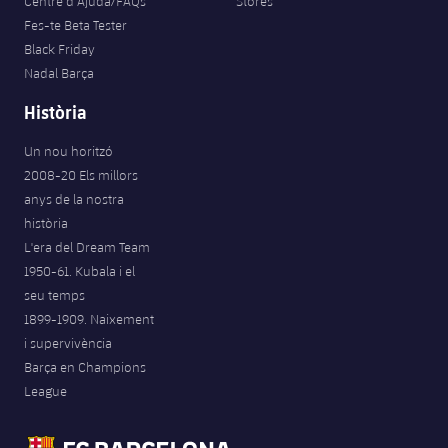
Centre d’Ajuda/FAQs
Stores
Fes-te Beta Tester
Black Friday
Nadal Barça
Història
Un nou horitzó
2008-20 Els millors
anys de la nostra
història
L'era del Dream Team
1950-61. Kubala i el
seu temps
1899-1909. Naixement
i supervivència
Barça en Champions
League