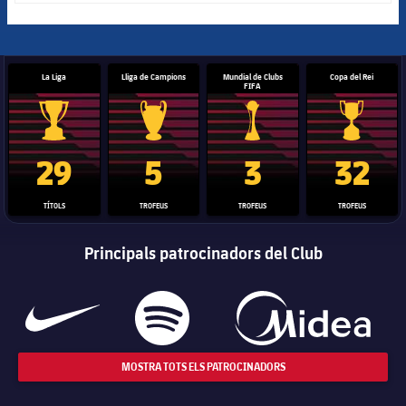
La Liga
Lliga de Campions
Mundial de Clubs
Copa del Rei
FIFA
Trofeu de la Liga
Trofeu de la Lliga de Campions
Trofeu del Mundial de Clubs
Copa del 
29
5
3
32
TÍTOLS
TROFEUS
TROFEUS
TROFEUS
Principals patrocinadors del Club
MOSTRA TOTS ELS PATROCINADORS