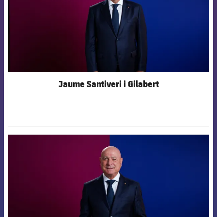
Jaume Santiveri i Gilabert
FCB Barcelona badge