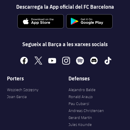
Descarrega la App oficial del FC Barcelona
Segueix al Barça a les xarxes socials
facebook
x
youtube
instagram
spotify
discord
tiktok
Porters
Defenses
Wojciech Szczęsny
Alejandro Balde
Joan Garcia
Ronald Araujo
Pau Cubarsí
Andreas Christensen
Gerard Martín
Jules Kounde