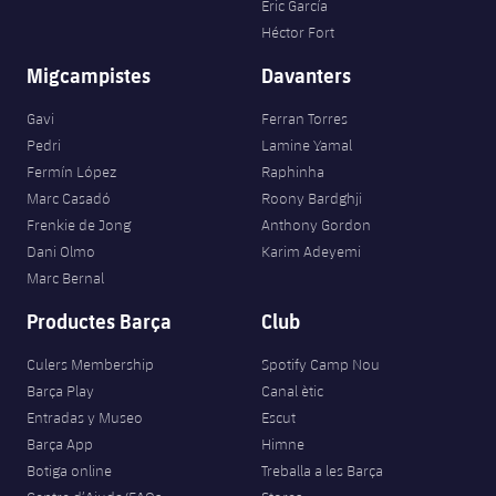
Eric García
Héctor Fort
Migcampistes
Davanters
Gavi
Ferran Torres
Pedri
Lamine Yamal
Fermín López
Raphinha
Marc Casadó
Roony Bardghji
Frenkie de Jong
Anthony Gordon
Dani Olmo
Karim Adeyemi
Marc Bernal
Productes Barça
Club
Culers Membership
Spotify Camp Nou
Barça Play
Canal ètic
Entradas y Museo
Escut
Barça App
Himne
Botiga online
Treballa a les Barça