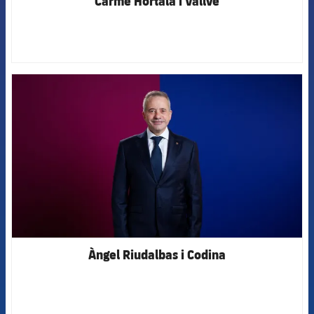
Carme Hortalà i Vallvé
FCB Barcelona badge
Àngel Riudalbas i Codina