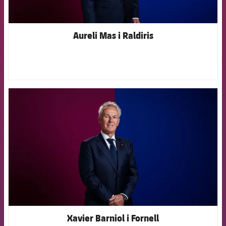
Aureli Mas i Raldiris
FCB Barcelona badge
Xavier Barniol i Fornell