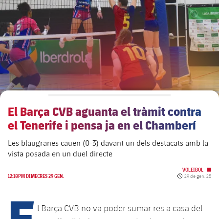
plusicon
més
Junta Directiva
plusicon
més
Estructura executiva
Barça Academy
plusicon
més
Organigrames
Més que un club
chevron-right
label.aria.chevronright
El Barça CVB aguanta el tràmit contra
Dècada a dècada
el Tenerife i pensa ja en el Chamberí
Òrgans
Masia 360
chevron-right
label.aria.chevronright
Presidents
Les blaugranes cauen (0-3) davant un dels destacats amb la
vista posada en un duel directe
Documents
La Masia
chevron-right
label.aria.chevronright
Jugadors de llegenda
VOLEIBOL
Data de publicac
12:18PM DIMECRES 29 GEN.
29 de gen. 25
Comissions i òrgans
E
Entrenadors
chevron-right
label.aria.chevronright
l Barça CVB no va poder sumar res a casa del
Centre de documentació