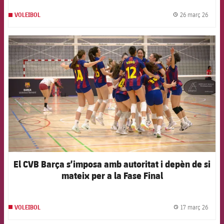
26 març 26
VOLEIBOL
label.
FCB Barcelona badge
El CVB Barça s’imposa amb autoritat i depèn de si
mateix per a la Fase Final
17 març 26
VOLEIBOL
label.