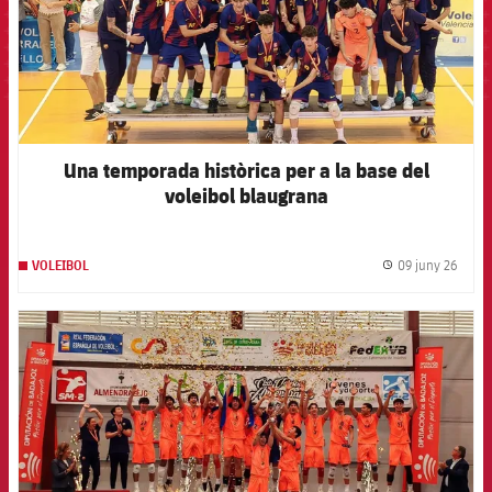
Una temporada històrica per a la base del
voleibol blaugrana
09 juny 26
VOLEIBOL
label.
FCB Barcelona badge