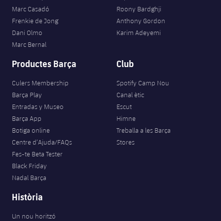
Marc Casadó
Roony Bardghji
Frenkie de Jong
Anthony Gordon
Dani Olmo
Karim Adeyemi
Marc Bernal
Productes Barça
Club
Culers Membership
Spotify Camp Nou
Barça Play
Canal ètic
Entradas y Museo
Escut
Barça App
Himne
Botiga online
Treballa a les Barça
Centre d’Ajuda/FAQs
Stores
Fes-te Beta Tester
Black Friday
Nadal Barça
Història
Un nou horitzó