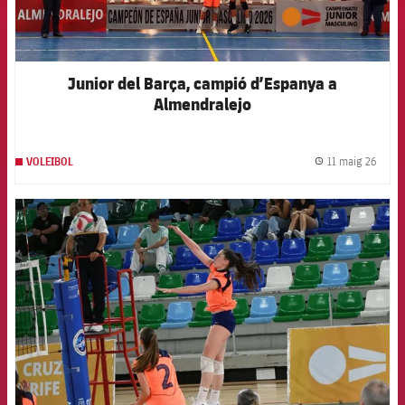
Junior del Barça, campió d’Espanya a
Almendralejo
11 maig 26
VOLEIBOL
label.
FCB Barcelona badge