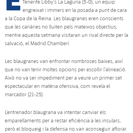
Tenerife Libby’s La Laguna (3-0), un equip
engreixat i immers en la posada a punt de cara
a la Copa de la Reina. Les blaugranes eren conscients
plusicon
més
que les canàries no lluiten pels mateixos objectius,
Instal·lacions
mentre aquesta setmana visitaran un rival directe per la
salvació, el Madrid Chamberí.
Spotify Camp Nou
Les blaugranes van enfrontar nombroses baixes, així
Palau Blaugrana
que no van tenir moltes opcions per escollir l’alineació.
Això no va ser impediment per a veure un primer set
Estadi Johan Cruyff
espectacular en matèria ofensiva, com revela el
marcador (21-25).
Barça Cafe
plusicon
més
L’entrenador blaugrana va intentar canviar els
Ciutat Esportiva
Serveis
emparellaments per a restar eficiència a les insulars,
plusicon
més
però el bloqueig i la defensa no van aconseguir aflorar.
La Masia