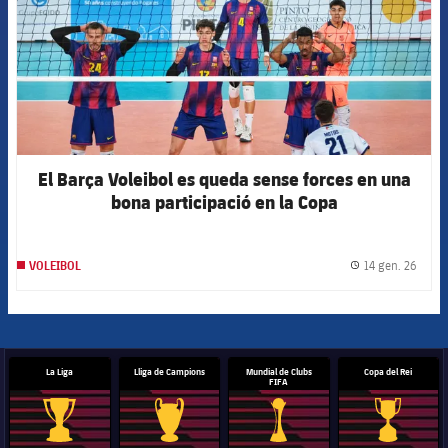
El Barça Voleibol es queda sense forces en una
bona participació en la Copa
14 gen. 26
VOLEIBOL
label.
La Liga
Lliga de Campions
Mundial de Clubs
Copa del Rei
FIFA