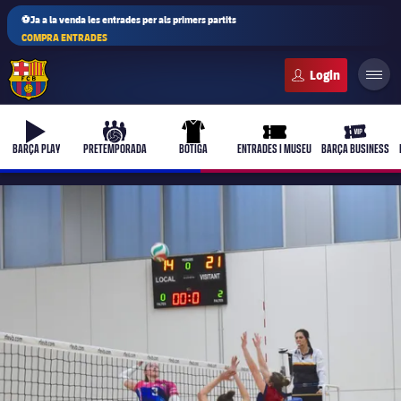
⚽Ja a la venda les entrades per als primers partits
COMPRA ENTRADES
FC Barcelona club badge
b-play
culers-ball
uniform
ticket-full
ticket-vi
BARÇA PLAY
PRETEMPORADA
BOTIGA
ENTRADES I MUSEU
BARÇA BUSINESS