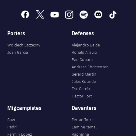
facebook
x
youtube
instagram
spotify
discord
tiktok
Porters
Defenses
Wojciech Szczęsny
Alejandro Balde
Joan Garcia
Ronald Araujo
Pau Cubarsí
Andreas Christensen
Gerard Martín
Jules Kounde
Eric García
Héctor Fort
Migcampistes
Davanters
Gavi
Ferran Torres
Pedri
Lamine Yamal
Fermín López
Raphinha