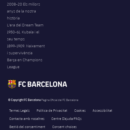
2008-20 Els millors
anys de la nostra
història
L'era del Dream Team
1950-61. Kubala i el
seu temps
1899-1909. Naixement
i supervivència
Barça en Champions
League
© Copyright FC Barcelona
Pàgina Oficial del FC Barcelona
Termes Legals
Política de Privacitat
Cookies
Accessibilitat
Contacta amb nosaltres
Centre D’ajuda/FAQs
Gestió del consentiment
Consent choices