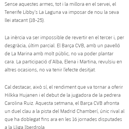
Serveis Mèdics
Sense aquestes armes, tot i la millora en el servei, el
Acreditacions
Tenerife Libby’s La Laguna va imposar de nou la seva
Accessibilitat
llei atacant (18-25).
Instal·lacions
La inèrcia va ser impossible de revertir en el tercer i, per
desgràcia, últim parcial. El Barça CVB, amb un pavelló
de La Marina amb molt públic, no va poder plantar
cara. La participació d’Alba, Elena i Martina, revulsiu en
altres ocasions, no va tenir l’efecte desitjat.
Cal destacar, això sí, el rendiment que va tornar a oferir
Hilkka Hujanen i el debut de la jugadora de la pedrera
Carolina Ruiz. Aquesta setmana, el Barça CVB afronta
un duel clau a la pista del Madrid Chamberí, únic rival al
que ha doblegat fins ara en les 16 jornades disputades
a la Lliga Iberdrola