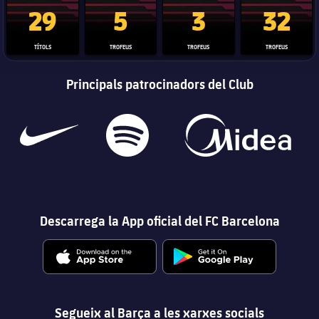
Trofeu de la Liga
Trofeu de la Lliga de Campions
Trofeu del Mundial de Clubs
Copa del 
29
5
3
32
TÍTOLS
TROFEUS
TROFEUS
TROFEUS
Principals patrocinadors del Club
Descarrega la App oficial del FC Barcelona
Segueix al Barça a les xarxes socials