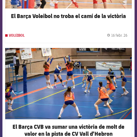
El Barça Voleibol no troba el camí de la victòria
16 febr. 26
VOLEIBOL
label.
FCB Barcelona badge
El Barça CVB va sumar una victòria de molt de
valor en la pista de CV Vall d’Hebron