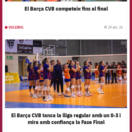
El Barça CVB competeix fins al final
29 abr. 26
VOLEIBOL
label.
FCB Barcelona badge
El Barça CVB tanca la lliga regular amb un 0-3 i
mira amb confiança la Fase Final