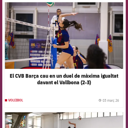
FCB Barcelona badge
El CVB Barça cau en un duel de màxima igualtat
davant el Vallbona (2-3)
03 març 26
VOLEIBOL
label.
FCB Barcelona badge