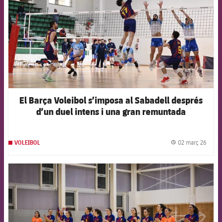
El Barça Voleibol s’imposa al Sabadell després
d’un duel intens i una gran remuntada
02 març 26
VOLEIBOL
label.
FCB Barcelona badge