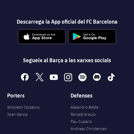
Descarrega la App oficial del FC Barcelona
Segueix al Barça a les xarxes socials
facebook
x
youtube
instagram
spotify
discord
tiktok
Porters
Defenses
Wojciech Szczęsny
Alejandro Balde
Joan Garcia
Ronald Araujo
Pau Cubarsí
Andreas Christensen