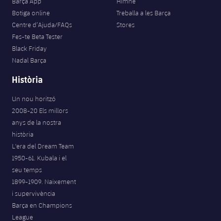
Barça App
Himne
Botiga online
Treballa a les Barça
Centre d’Ajuda/FAQs
Stores
Fes-te Beta Tester
Black Friday
Nadal Barça
Història
Un nou horitzó
2008-20 Els millors
anys de la nostra
història
L'era del Dream Team
1950-61. Kubala i el
seu temps
1899-1909. Naixement
i supervivència
Barça en Champions
League