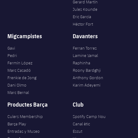
Gerard Martín
Jules Kounde
Eric García
Héctor Fort
Migcampistes
Davanters
Gavi
Ferran Torres
Pedri
Lamine Yamal
Fermín López
Raphinha
Marc Casadó
Roony Bardghji
Frenkie de Jong
Anthony Gordon
Dani Olmo
Karim Adeyemi
Marc Bernal
Productes Barça
Club
Culers Membership
Spotify Camp Nou
Barça Play
Canal ètic
Entradas y Museo
Escut