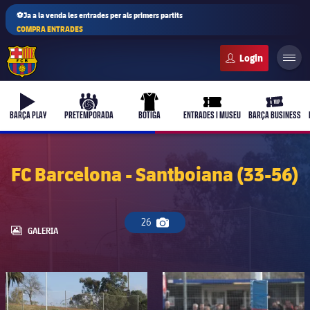
⚽Ja a la venda les entrades per als primers partits
COMPRA ENTRADES
FC Barcelona club badge
b-play
culers-ball
uniform
ticket-full
ticket-vi
BARÇA PLAY
PRETEMPORADA
BOTIGA
ENTRADES I MUSEU
BARÇA BUSINESS
FC Barcelona - Santboiana (33-56)
26
Icona de càmera
LABEL.ARIA.GALLERY
GALERIA
FC Barcelona club badge
FC Barcelona club badge