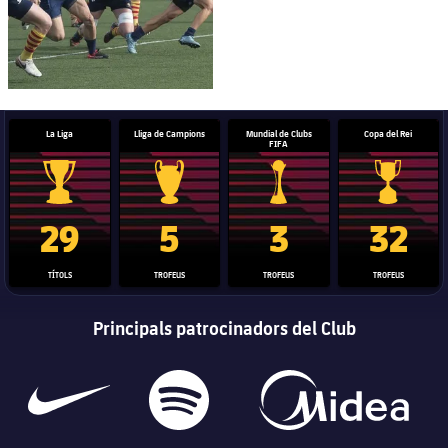
La Liga
Lliga de Campions
Mundial de Clubs
Copa del Rei
FIFA
Trofeu de la Liga
Trofeu de la Lliga de Campions
Trofeu del Mundial de Clubs
Copa del 
29
5
3
32
TÍTOLS
TROFEUS
TROFEUS
TROFEUS
Principals patrocinadors del Club