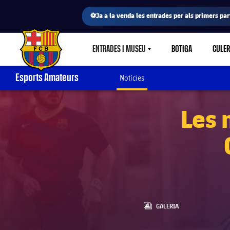
⚽Ja a la venda les entrades per als primers part
ENTRADES I MUSEU
BOTIGA
CULE
LABEL.SHARE.CARETDOWN
FC Barcelona club badge
Esports Amateurs
Notícies
Les 
LABEL.ARIA.GALLERY
GALERIA