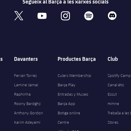
Segueix al Barça a les xarxes socials
book
x
youtube
instagram
spotify
discord
s
Davanters
Productes Barça
Club
Ferran Torres
Culers Membership
Spotify Camp
Lamine Yamal
Barça Play
Canal ètic
Raphinha
Entradas y Museo
Escut
Roony Bardghji
Barça App
Himne
Anthony Gordon
Botiga online
Treballa a les
Karim Adeyemi
Centre
Stores