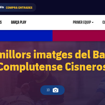
its
COMPRA ENTRADES
RS
BARÇA PLAY
PRIMER EQUIP
C
LABEL.ARIA.CA
millors imatges del Ba
Complutense Cisnero
10
Icona de càmera