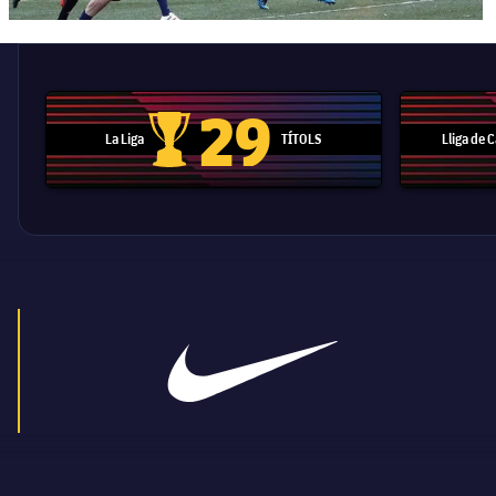
29
La Liga
TÍTOLS
Lliga de
Trofeu de la Liga