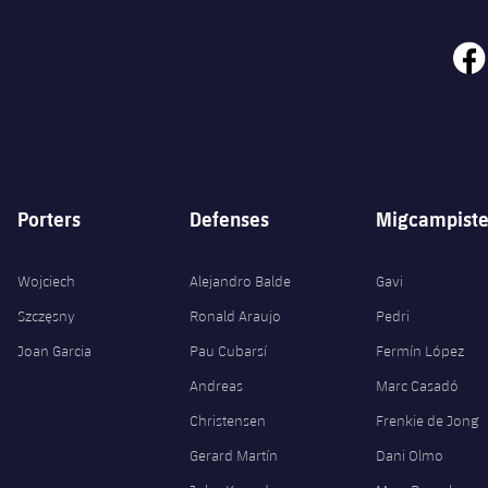
face
Porters
Defenses
Migcampiste
Wojciech
Alejandro Balde
Gavi
Szczęsny
Ronald Araujo
Pedri
Joan Garcia
Pau Cubarsí
Fermín López
Andreas
Marc Casadó
Christensen
Frenkie de Jong
Gerard Martín
Dani Olmo