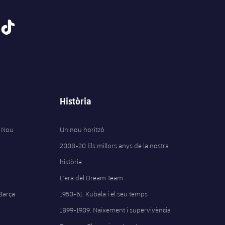
tiktok
Història
 Nou
Un nou horitzó
2008-20 Els millors anys de la nostra
història
L'era del Dream Team
 Barça
1950-61. Kubala i el seu temps
1899-1909. Naixement i supervivència