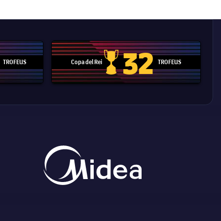
32
TROFEUS
Copa del Rei
TROFEUS
 Mundial de Clubs
Copa del Rei