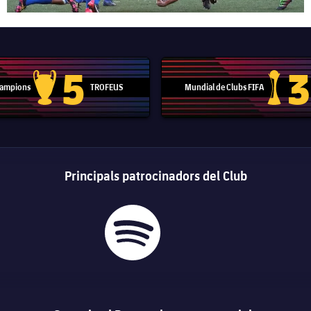
5
3
 Campions
TROFEUS
Mundial de Clubs FIFA
Trofeu de la Lliga de Campions
Trofeu del
Principals patrocinadors del Club