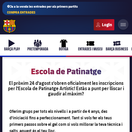
⚽Ja a la venda les entrades per als primers partits
COMPRA ENTRADES
FC Barcelona club badge
b-play
culers-ball
uniform
ticket-full
ticket-vi
BARÇA PLAY
PRETEMPORADA
BOTIGA
ENTRADES I MUSEU
BARÇA BUSINESS
Escola de Patinatge
El pròxim 24 d'agost s'obren oficialment les inscripcions
per l'Escola de Patinatge Artístic! Estàs a punt per lliscar i
gaudir al màxim?
Oferim grups per tots els nivells i a partir de 4 anys, des
d'iniciació fins a perfeccionament. Tant si vols fer els teus
primers passos sobre el gel com si vols millorar la teva tècnica i
salts, aquest és el teu lloc.