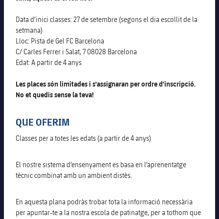
Data d’inici classes: 27 de setembre (segons el dia escollit de la
plusicon
més
setmana)
Lloc: Pista de Gel FC Barcelona
Junta Directiva
C/ Carles Ferrer i Salat, 7 08028 Barcelona
plusicon
més
Edat: A partir de 4 anys
Estructura executiva
Barça Academy
plusicon
més
Les places són limitades i s'assignaran per ordre d'inscripció.
No et quedis sense la teva!
Organigrames
Més que un club
chevron-right
label.aria.chevronright
Dècada a dècada
QUE OFERIM
Òrgans
Masia 360
chevron-right
label.aria.chevronright
Presidents
Classes per a totes les edats (a partir de 4 anys)
Documents
La Masia
chevron-right
label.aria.chevronright
Jugadors de llegenda
El nostre sistema d’ensenyament es basa en l’aprenentatge
tècnic combinat amb un ambient distès.
Comissions i òrgans
Entrenadors
chevron-right
label.aria.chevronright
En aquesta plana podràs trobar tota la informació necessària
per apuntar-te a la nostra escola de patinatge, per a tothom que
Centre de documentació