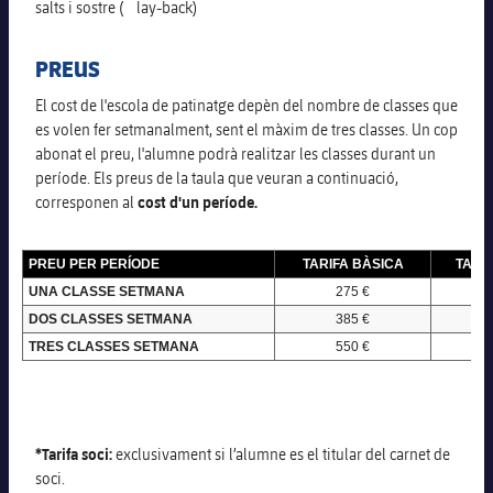
salts i sostre ( lay-back)
PREUS
El cost de l'escola de patinatge depèn del nombre de classes que
es volen fer setmanalment, sent el màxim de tres classes. Un cop
abonat el preu, l'alumne podrà realitzar les classes durant un
període. Els preus de la taula que veuran a continuació,
corresponen al
cost d'un període.
PREU PER PERÍODE
TARIFA BÀSICA
TARIF
UNA CLASSE SETMANA
275 €
2
DOS CLASSES SETMANA
385 €
3
TRES CLASSES SETMANA
550 €
5
*Tarifa soci:
exclusivament si l’alumne es el titular del carnet de
soci.