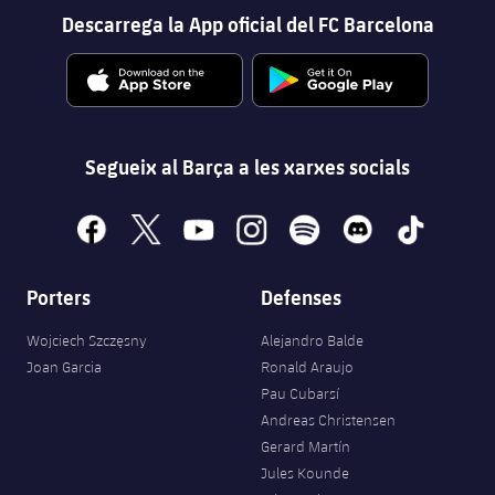
Descarrega la App oficial del FC Barcelona
Segueix al Barça a les xarxes socials
facebook
x
youtube
instagram
spotify
discord
tiktok
Porters
Defenses
Wojciech Szczęsny
Alejandro Balde
Joan Garcia
Ronald Araujo
Pau Cubarsí
Andreas Christensen
Gerard Martín
Jules Kounde