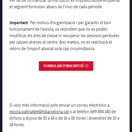
Per tal de formalitzar la inscripció, és imprescindible emplenar
el següent formulari abans de l’inici de cada període.
Important
: Per motius d’organització i per garantir el bon
funcionament de l'escola, us recordem que no es poden
modificar els dies de classe ni recuperar les sessions perdudes
per causes alienes al centre. Així mateix, no es realitzarà el
retorn de l'import abonat sota cap circumstància.
FORMULARI D'INSCRIPCIÓ
ENLLAÇ EXTERN
Si vols més informació pots enviar un correu electrònic a
escola.patinatge@fcbarcelona.cat
o al telèfon 689 494 140 de
dilluns a dijous de 10 a 14 o de 16 a 18 hores i divendres de 10 a
14 hores.