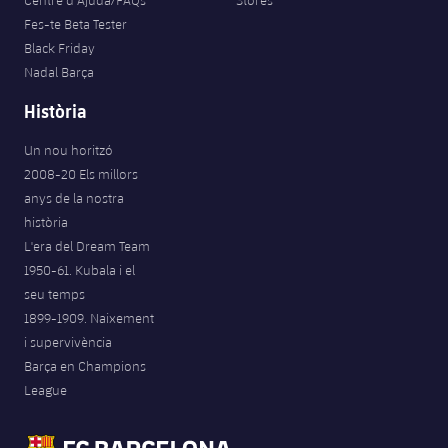
Centre d’Ajuda/FAQs
Stores
Fes-te Beta Tester
Black Friday
Nadal Barça
Història
Un nou horitzó
2008-20 Els millors
anys de la nostra
història
L'era del Dream Team
1950-61. Kubala i el
seu temps
1899-1909. Naixement
i supervivència
Barça en Champions
League