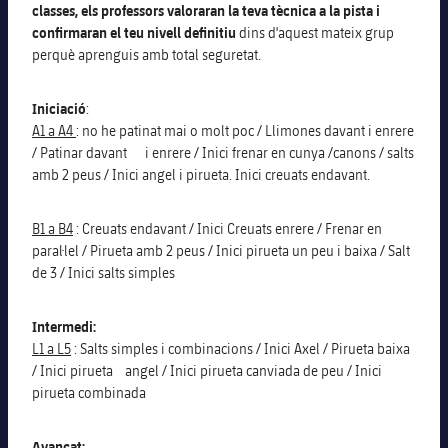
classes, els professors valoraran la teva tècnica a la pista i
confirmaran el teu nivell definitiu
dins d'aquest mateix grup
perquè aprenguis amb total seguretat.
Iniciació
:
A1 a A4
: no he patinat mai o molt poc / Llimones davant i enrere
/ Patinar davant i enrere / Inici frenar en cunya /canons / salts
amb 2 peus / Inici angel i pirueta. Inici creuats endavant.
B1 a B4
: Creuats endavant / Inici Creuats enrere / Frenar en
paral·lel / Pirueta amb 2 peus / Inici pirueta un peu i baixa / Salt
de 3 / Inici salts simples
Intermedi:
L1 a L5
: Salts simples i combinacions / Inici Axel / Pirueta baixa
/ Inici pirueta angel / Inici pirueta canviada de peu / Inici
pirueta combinada
Avançat: