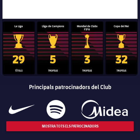
La Liga
Lliga de Campions
Mundial de Clubs
Copa del Rei
FIFA
Trofeu de la Liga
Trofeu de la Lliga de Campions
Trofeu del Mundial de Clubs
Copa del 
29
5
3
32
TÍTOLS
TROFEUS
TROFEUS
TROFEUS
Principals patrocinadors del Club
MOSTRA TOTS ELS PATROCINADORS