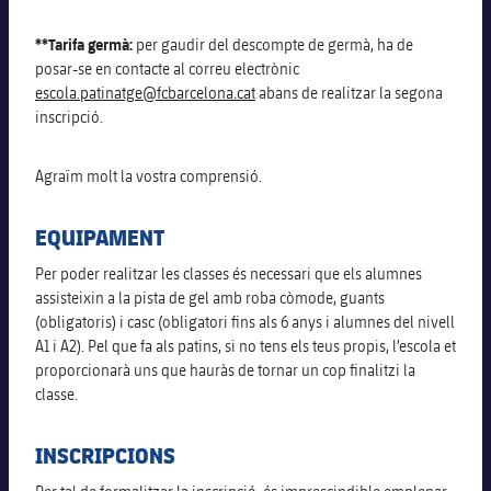
**Tarifa germà:
per gaudir del descompte de germà, ha de
posar-se en contacte al correu electrònic
escola.patinatge@fcbarcelona.cat
abans de realitzar la segona
inscripció.
Agraïm molt la vostra comprensió.
EQUIPAMENT
Per poder realitzar les classes és necessari que els alumnes
assisteixin a la pista de gel amb roba còmode, guants
(obligatoris) i casc (obligatori fins als 6 anys i alumnes del nivell
A1 i A2). Pel que fa als patins, si no tens els teus propis, l’escola et
proporcionarà uns que hauràs de tornar un cop finalitzi la
classe.
INSCRIPCIONS