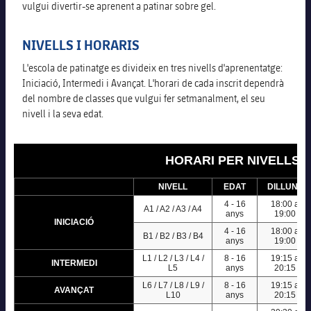
vulgui divertir-se aprenent a patinar sobre gel.
NIVELLS I HORARIS
plusicon
més
L'escola de patinatge es divideix en tres nivells d'aprenentatge:
Instal·lacions
Iniciació, Intermedi i Avançat. L'horari de cada inscrit dependrà
del nombre de classes que vulgui fer setmanalment, el seu
nivell i la seva edat.
Spotify Camp Nou
Palau Blaugrana
HORARI PER NIVELLS 
NIVELL
EDAT
DILLUNS
Estadi Johan Cruyff
4 - 16
18:00 a
A1 / A2 / A3 / A4
anys
19:00
INICIACIÓ
Barça Cafe
4 - 16
18:00 a
B1 / B2 / B3 / B4
anys
19:00
plusicon
més
L1 / L2 / L3 / L4 /
8 - 16
19:15 a
INTERMEDI
Ciutat Esportiva
L5
anys
20:15
Serveis
L6 / L7 / L8 / L9 /
8 - 16
19:15 a
plusicon
més
AVANÇAT
L10
anys
20:15
La Masia