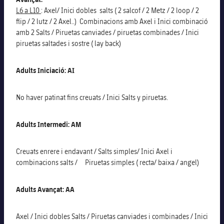
L6 a L10
: Axel/ Inici dobles salts ( 2 salcof / 2 Metz / 2 loop / 2
flip / 2 lutz / 2 Axel..) Combinacions amb Axel i Inici combinació
amb 2 Salts / Piruetas canviades / piruetas combinades / Inici
piruetas saltades i sostre ( lay back)
Adults Iniciació: AI
No haver patinat fins creuats / Inici Salts y piruetas.
Adults Intermedi: AM
Creuats enrere i endavant / Salts simples/ Inici Axel i
combinacions salts / Piruetas simples ( recta/ baixa / angel)
Adults Avançat: AA
Axel / Inici dobles Salts / Piruetas canviades i combinades / Inici