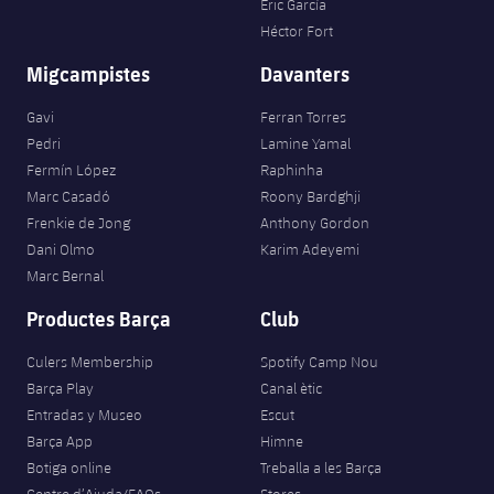
Eric García
Héctor Fort
Migcampistes
Davanters
Gavi
Ferran Torres
Pedri
Lamine Yamal
Fermín López
Raphinha
Marc Casadó
Roony Bardghji
Frenkie de Jong
Anthony Gordon
Dani Olmo
Karim Adeyemi
Marc Bernal
Productes Barça
Club
Culers Membership
Spotify Camp Nou
Barça Play
Canal ètic
Entradas y Museo
Escut
Barça App
Himne
Botiga online
Treballa a les Barça