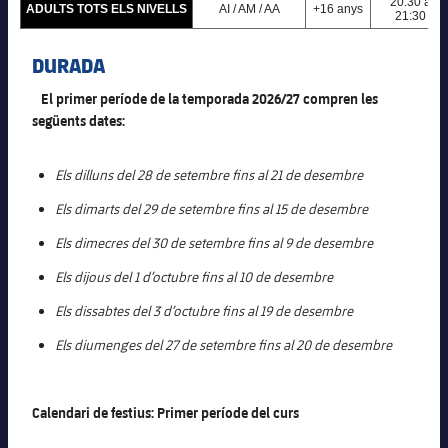
20:30 a
Serveis Mèdics
ADULTS TOTS ELS NIVELLS
AI / AM / AA
+16 anys
Acreditacions
21:30
DURADA
Accessibilitat
Instal·lacions
El primer període de la temporada 2026/27 compren les
següents dates:
Els dilluns del 28 de setembre fins al 21 de desembre
Els dimarts del 29 de setembre fins al 15 de desembre
Els dimecres del 30 de setembre fins al 9 de desembre
Els dijous del 1 d’octubre fins al 10 de desembre
Els dissabtes del 3 d’octubre fins al 19 de desembre
Els diumenges del 27 de setembre fins al 20 de desembre
Calendari de festius: Primer període del curs