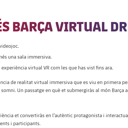
ÉS BARÇA VIRTUAL D
videojoc.
és una sala immersiva.
experiència virtual VR com les que has vist fins ara.
ncia de realitat virtual immersiva que es viu en primera pe
n somni. Un passatge en què et submergiràs al món Barça a
riència et convertiràs en l’autèntic protagonista i interact
ents i participants.