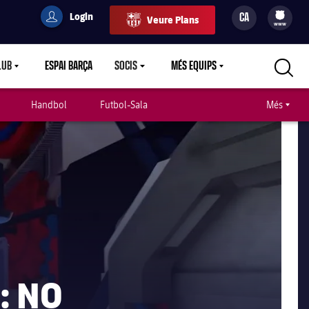
Login
CA
Veure Plans
filled-badge
user
Culers
www
LUB
ESPAI BARÇA
SOCIS
MÉS EQUIPS
RETDOWN
LABEL.ARIA.CARETDOWN
LABEL.ARIA.CARETDOWN
LABEL.ARIA.CARETDOWN
Handbol
Futbol-Sala
Més
: NO