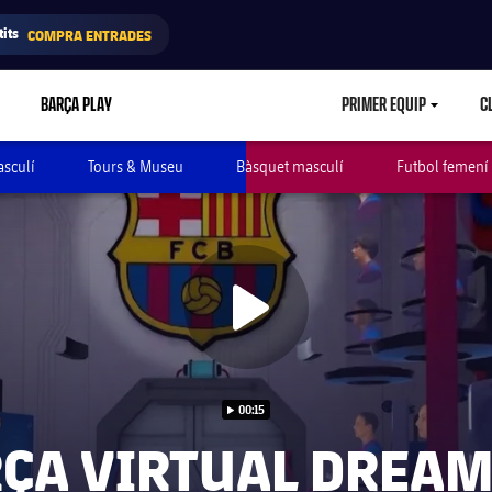
its
COMPRA ENTRADES
BARÇA PLAY
PRIMER EQUIP
C
LABEL.ARIA.CA
asculí
Tours & Museu
Bàsquet masculí
Futbol femení
Iniciar video
Iniciar video
00:15
ÇA VIRTUAL DREAM