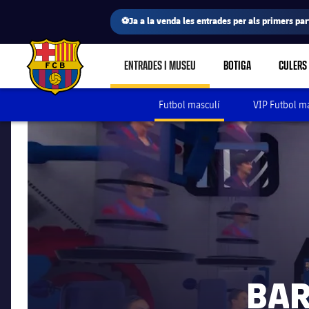
⚽Ja a la venda les entrades per als primers part
ENTRADES I MUSEU
BOTIGA
CULERS
LABEL.SHARE.CARETDOWN
FC Barcelona club badge
Futbol masculí
VIP Futbol m
BAR