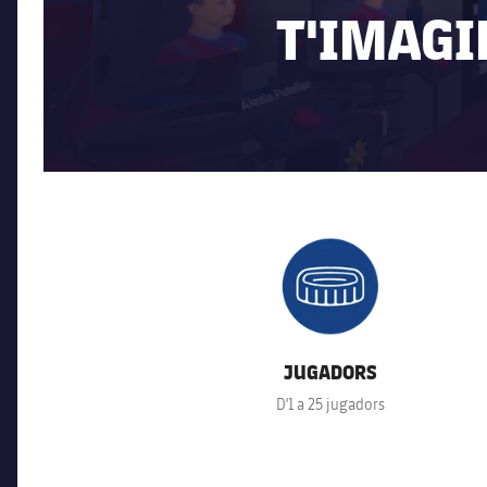
T'IMAGI
FC Barcelona club badge
FC
JUGADORS
D'1 a 25 jugadors