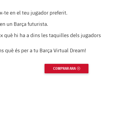
-te en el teu jugador preferit.
en un Barça futurista.
x què hi ha a dins les taquilles dels jugadors
'ns què és per a tu Barça Virtual Dream!
COMPRAR ARA
ENLLAÇ EXTERN