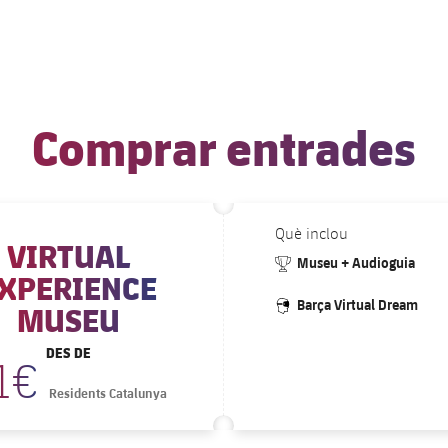
Comprar entrades
Què inclou
VIRTUAL
#trophy
Museu + Audioguia
XPERIENCE
#vr
Barça Virtual Dream
MUSEU
DES DE
1€
Residents Catalunya