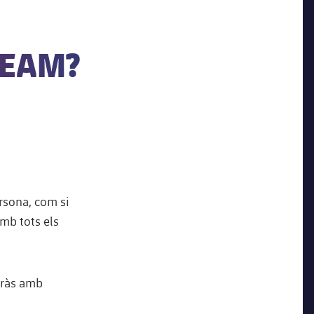
REAM?
rsona, com si
mb tots els
uaràs amb