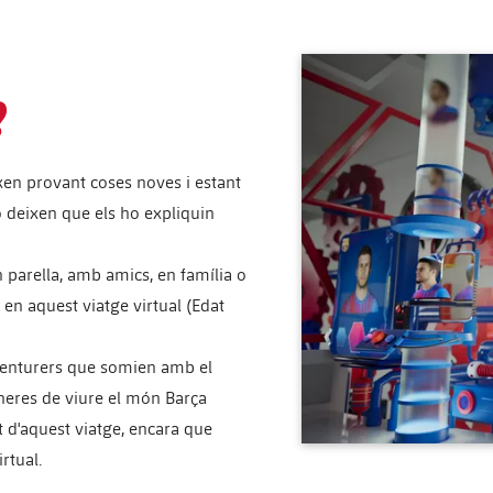
?
ixen provant coses noves i estant
o deixen que els ho expliquin
 parella, amb amics, en família o
en aquest viatge virtual (Edat
aventurers que somien amb el
neres de viure el món Barça
t d'aquest viatge, encara que
rtual.