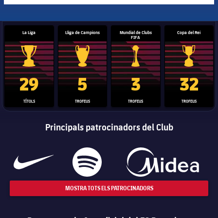
La Liga
Lliga de Campions
Mundial de Clubs
Copa del Rei
FIFA
Trofeu de la Liga
Trofeu de la Lliga de Campions
Trofeu del Mundial de Clubs
Copa del 
29
5
3
32
TÍTOLS
TROFEUS
TROFEUS
TROFEUS
Principals patrocinadors del Club
MOSTRA TOTS ELS PATROCINADORS