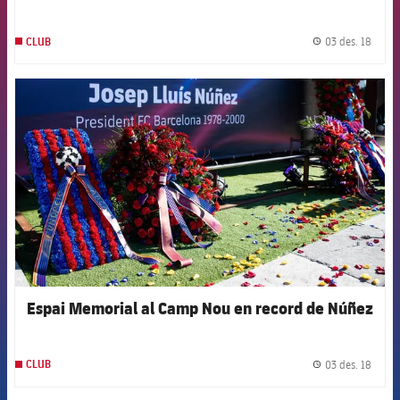
03 des. 18
CLUB
label.
FCB Barcelona badge
Espai Memorial al Camp Nou en record de Núñez
03 des. 18
CLUB
label.