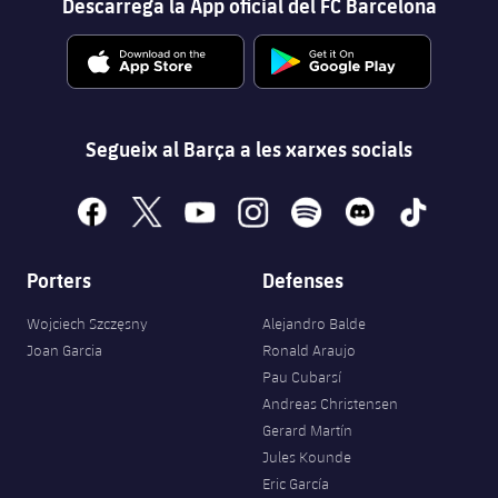
Descarrega la App oficial del FC Barcelona
Segueix al Barça a les xarxes socials
facebook
x
youtube
instagram
spotify
discord
tiktok
Porters
Defenses
Wojciech Szczęsny
Alejandro Balde
Joan Garcia
Ronald Araujo
Pau Cubarsí
Andreas Christensen
Gerard Martín
Jules Kounde
Eric García