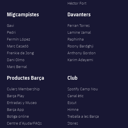
Héctor Fort
Migcampistes
Davanters
Gavi
Ferran Torres
Pedri
Lamine Yamal
Fermín López
Raphinha
Marc Casadó
Roony Bardghji
Frenkie de Jong
Anthony Gordon
Dani Olmo
Karim Adeyemi
Marc Bernal
Productes Barça
Club
Culers Membership
Spotify Camp Nou
Barça Play
Canal ètic
Entradas y Museo
Escut
Barça App
Himne
Botiga online
Treballa a les Barça
Centre d’Ajuda/FAQs
Stores