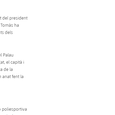
at del president
l Tomàs ha
ts dels
el Palau
, el capità i
a de la
 anat fent la
ó poliesportiva