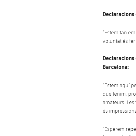
Declaracions 
“Estem tan emo
voluntat és fe
Declaracions 
Barcelona:
“Estem aquí pe
que tenim, pro
amateurs. Les 
és impressiona
“Esperem repeti