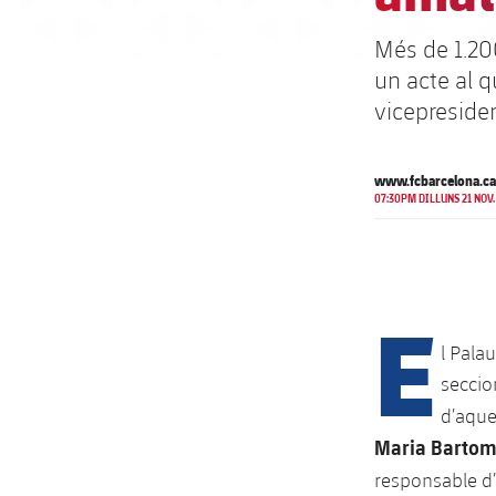
Més de 1.20
un acte al q
vicepresiden
www.fcbarcelona.ca
07:30PM DILLUNS 21 NOV.
E
l Pala
seccio
d’aque
Maria Barto
responsable d