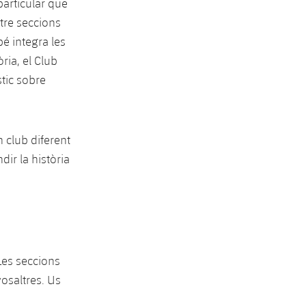
articular que
uatre seccions
bé integra les
ria, el Club
stic sobre
 club diferent
dir la història
Les seccions
osaltres. Us