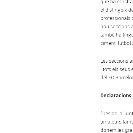
que ha mostrat
el distingeix de
professionals 
nou seccions am
també ha tingut
ciment, futbol 
Les seccions a
i tots els seus
del FC Barcelo
Declaracions 
“Des de la Jun
amateurs també
donem les gràci