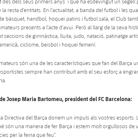
 des dels seus primers anys i que ha esdevingut un segell p
 la resta d’entitats. En l’actualitat, a banda del futbol i les q
de bàsquet, handbol, hoquei patins i futbol sala, el Club tam
ateurs presents a l’acte d’avui. Però al llarg de la seva histò
 seccions de gimnàstica, lluita, judo, natació, patinatge artí
americà, ciclisme, beisbol i hoquei femení.
mateurs són una de les característiques que fan del Barça un
 esportistes sempre han contribuït amb el seu esforç a engran
na.
de Josep Maria Bartomeu, president del FC Barcelona:
ta Directiva del Barça donem un impuls als vostres esports. 
 són una manera de fer Barça i estem molt orgullosos de v
es per la feina que feu”.