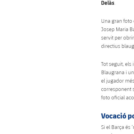
Delàs
.
Una gran foto d
Josep Maria Ba
servit per obr
directius blau
Tot seguit, els
Blaugrana i un
el jugador més
corresponent s
foto oficial ac
Vocació po
Si el Barça és 