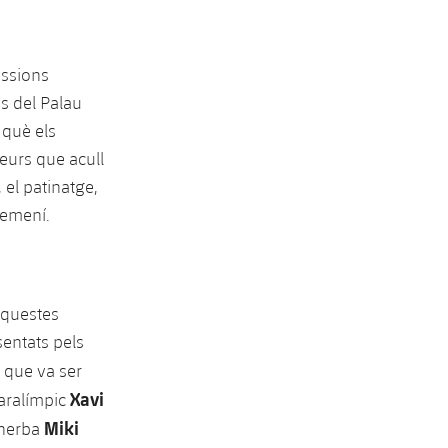
issions
s del Palau
 què els
eurs que acull
 el patinatge,
femení.
aquestes
sentats pels
 que va ser
Xavi
paralímpic
Miki
 herba