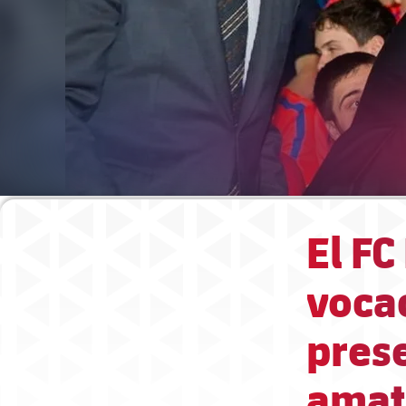
El FC
vocac
prese
amat