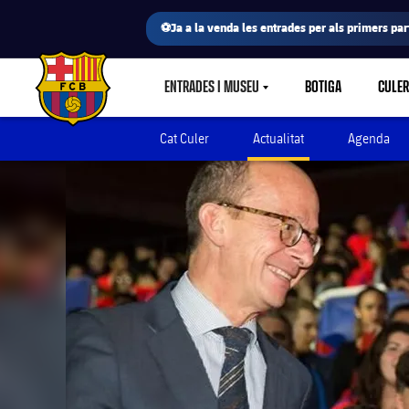
⚽Ja a la venda les entrades per als primers part
ENTRADES I MUSEU
BOTIGA
CULE
LABEL.SHARE.CARETDOWN
FC Barcelona club badge
Cat Culer
Actualitat
Agenda