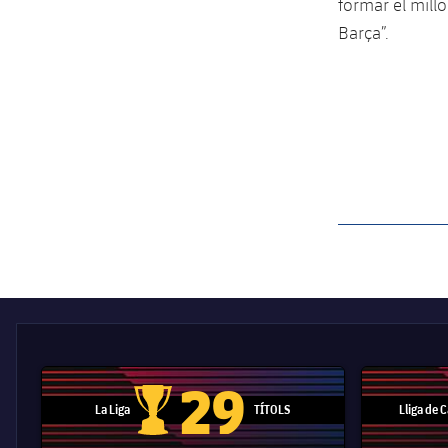
formar el millo
Barça”.
label.aria.barcelon
29
La Liga
TÍTOLS
Lliga de
Trofeu de la Liga