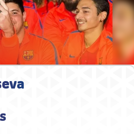
seva
s