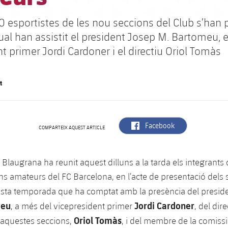
0 esportistes de les nou seccions del Club s’han 
ual han assistit el president Josep M. Bartomeu, e
t primer Jordi Cardoner i el directiu Oriol Tomàs
t
label.aria.facebook
Facebook
COMPARTEIX AQUEST ARTICLE
u Blaugrana ha reunit aquest dilluns a la tarda els integrants
ns amateurs del FC Barcelona, en l’acte de presentació dels
sta temporada que ha comptat amb la presència del presid
meu
Jordi Cardoner
, a més del vicepresident primer
, del dire
Oriol Tomàs
’aquestes seccions,
, i del membre de la comiss