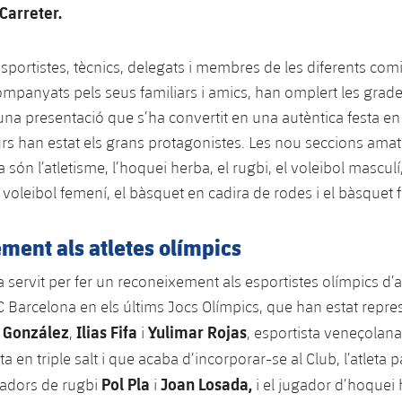
Carreter.
sportistes, tècnics, delegats i membres de les diferents com
ompanyats pels seus familiars i amics, han omplert les grade
na presentació que s’ha convertit en una autèntica festa en
s han estat els grans protagonistes. Les nou seccions amat
 són l’atletisme, l’hoquei herba, el rugbi, el voleibol masculí,
l voleibol femení, el bàsquet en cadira de rodes i el bàsquet 
ment als atletes olímpics
a servit per fer un reconeixement als esportistes olímpics d’
C Barcelona en els últims Jocs Olímpics, que han estat repre
 González
Ilias Fifa
Yulimar Rojas
,
i
, esportista veneçolana
a en triple salt i que acaba d’incorporar-se al Club, l’atleta 
Pol Pla
Joan Losada,
ugadors de rugbi
i
i el jugador d’hoquei