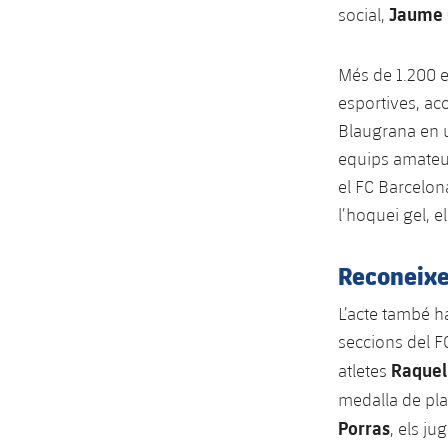
Jaume 
social,
Més de 1.200 e
esportives, ac
Blaugrana en u
equips amateur
el FC Barcelona
l’hoquei gel, e
Reconeixe
L’acte també h
seccions del F
Raquel
atletes
medalla de plat
Porras
, els j