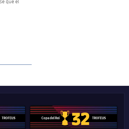
-se que el
32
TROFEUS
Copa del Rei
TROFEUS
 Mundial de Clubs
Copa del Rei