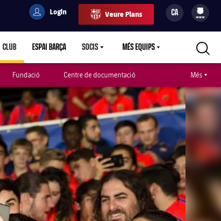
Login
CA
Veure Plans
filled-badge
user
Culers
www
CLUB
ESPAI BARÇA
SOCIS
MÉS EQUIPS
CARETDOWN
LABEL.ARIA.CARETDOWN
LABEL.ARIA.CARETDOWN
LABEL.ARIA.CARETDOWN
Fundació
Centre de documentació
Més