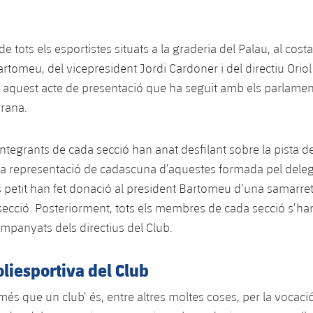
e tots els esportistes situats a la graderia del Palau, al cost
rtomeu, del vicepresident Jordi Cardoner i del directiu Orio
ir aquest acte de presentació que ha seguit amb els parlamen
grana.
 integrants de cada secció han anat desfilant sobre la pista d
a representació de cadascuna d’aquestes formada pel delegat
 petit han fet donació al president Bartomeu d’una samarret
ecció. Posteriorment, tots els membres de cada secció s’han
ompanyats dels directius del Club.
liesportiva del Club
‘més que un club’ és, entre altres moltes coses, per la vocaci