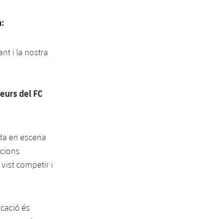
:
t i la nostra
eurs del FC
ada en escena
ccions
vist competir i
ocació és