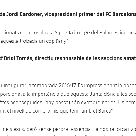
de Jordi Cardoner, vicepresident primer del FC Barcelona
cionats com vosaltres. Aquesta imatge del Palau és impactan
r aquesta trobada un cop l’any”
d’Oriol Tomàs, directiu responsable de les seccions amat
r inaugurar la temporada 2016/17. És impressionant la pos
porcional a la importància que aquesta Junta dóna a les se
fites aconseguides l’any passat són extraordinàries. Us hem 
nt el nivell de compromís que tenir amb el Barça”.
r els èxits, però sense perdre l’essència. La nostra força i v