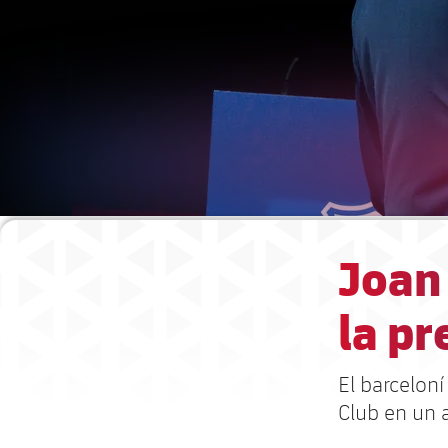
Joan
la pr
El barcelon
Club en un a