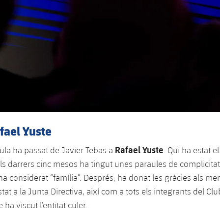
fael Yuste
Rafael Yuste
aula ha passat de Javier Tebas a
. Qui ha estat e
ls darrers cinc mesos ha tingut unes paraules de complicita
 ha considerat “família”. Després, ha donat les gràcies als 
stat a la Junta Directiva, així com a tots els integrants del Cl
a viscut l’entitat culer.