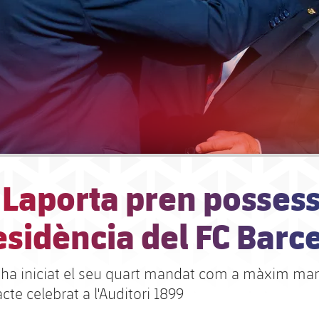
 Laporta pren possess
esidència del FC Barc
í ha iniciat el seu quart mandat com a màxim man
cte celebrat a l'Auditori 1899