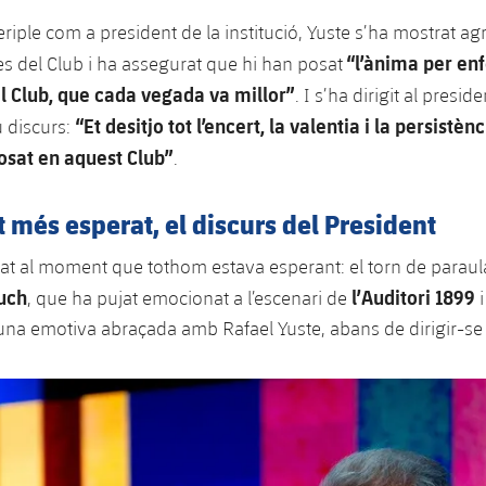
riple com a president de la institució, Yuste s’ha mostrat ag
“l’ànima per enf
ies del Club i ha assegurat que hi han posat
l Club, que cada vegada va millor”
. I s’ha dirigit al presi
“Et desitjo tot l’encert, la valentia i la persistèn
eu discurs:
sat en aquest Club”
.
més esperat, el discurs del President
ribat al moment que tothom estava esperant: el torn de paraul
ruch
l’Auditori 1899
, que ha pujat emocionat a l’escenari de
i
una emotiva abraçada amb Rafael Yuste, abans de dirigir-se 