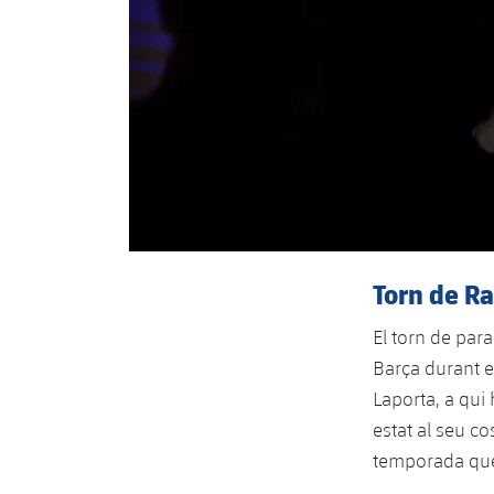
Torn de Ra
El torn de par
Barça durant e
Laporta, a qui
estat al seu co
temporada que h