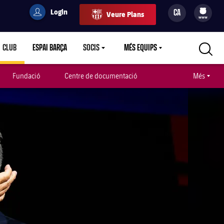
Login
CA
Veure Plans
filled-badge
user
Culers
www
CLUB
ESPAI BARÇA
SOCIS
MÉS EQUIPS
CARETDOWN
LABEL.ARIA.CARETDOWN
LABEL.ARIA.CARETDOWN
LABEL.ARIA.CARETDOWN
Fundació
Centre de documentació
Més