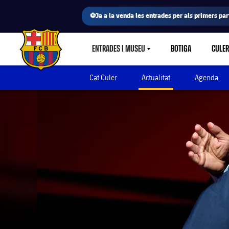
⚽Ja a la venda les entrades per als primers part
ENTRADES I MUSEU
BOTIGA
CULE
LABEL.SHARE.CARETDOWN
FC Barcelona club badge
Cat Culer
Actualitat
Agenda