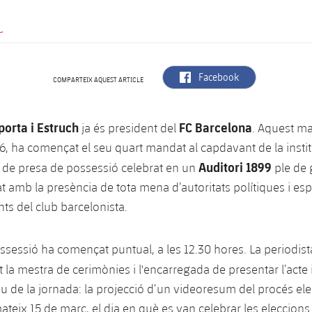
.
label.aria.facebook
Facebook
COMPARTEIX AQUEST ARTICLE
porta i Estruch
FC Barcelona
ja és president del
. Aquest mat
6, ha començat el seu quart mandat al capdavant de la instit
Auditori 1899
 de presa de possessió celebrat en un
ple de 
 amb la presència de tota mena d’autoritats polítiques i espo
nts del club barcelonista.
ssessió ha començat puntual, a les 12.30 hores. La periodis
 la mestra de cerimònies i l'encarregada de presentar l’acte 
de la jornada: la projecció d’un videoresum del procés elec
mateix 15 de març, el dia en què es van celebrar les eleccions