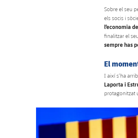
Sobre el seu pe
els socis i sòc
l’economia de
finalitzar el s
sempre has po
El moment 
I així s’ha ar
Laporta i Est
protagonitzat 