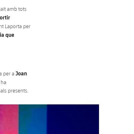
raït amb tots
ortir
dent Laporta per
cia que
Joan
a per a
 ha
als presents.