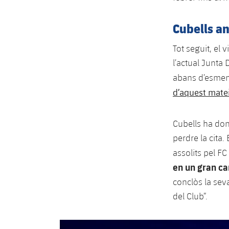
Cubells an
Tot seguit, el 
l’actual Junta 
abans d’esme
d’aquest matei
Cubells ha dona
perdre la cita
assolits pel FC
en un gran cam
conclòs la seva
del Club”.