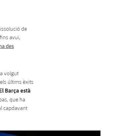
issolució de
fins avui,
na des
a volgut
ls últims èxits
El Barça està
bas, que ha
 al capdavant