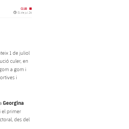
CLUB
Data de publicació
01 de jul. 26
eix 1 de juliol
ució culer, en
gom a gom i
rtives i
Georgina
ta
i el primer
toral, des del
.