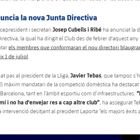
uncia la nova Junta Directiva
Josep Cubells i Ribé
vicepresident i secretari
ha anunciat la d
Directiva, la qual ha dirigit el Club des de febrer d'aquest any 
els membres que conformaran el nou directori blaugra
ntar
x 1 de juliol
Javier Tebas
t pas al president de la Lliga,
, que tampoc s’h
. El màxim mandatari de la competició domèstica ha destacat e
“
 Barcelona, tant en l’àmbit esportiu com d’infraestructures.
í i no ha d'envejar res a cap altre club”
, ha assegurat Te
 intervenció desitjant al president Laporta “els majors èxits