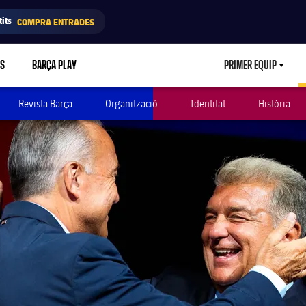
its
COMPRA ENTRADES
RS
BARÇA PLAY
PRIMER EQUIP
LABEL.ARIA.
Revista Barça
Organització
Identitat
Història