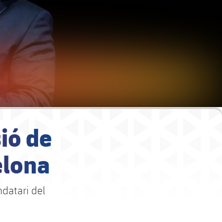
ió de
elona
datari del