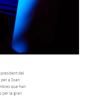
l president del
t per a Joan
membres que han
ub per la gran