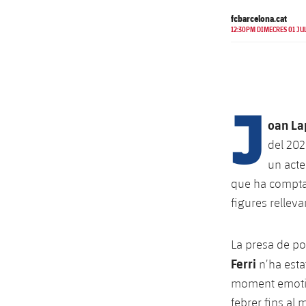
fcbarcelona.cat
12:30PM DIMECRES 01 JUL
J
oan La
del 202
un acte
que ha comptat
figures relleva
La presa de po
Ferri
n’ha estat
moment emotiu 
febrer fins al 