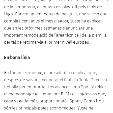
Jugadors
Notícies
de la temporada, disputant els play-off pels títols de
Apunta't a les amateurs
plusicon
més
Lliga. Concretant en l’equip de bàsquet, una secció que
Calendari
Voleibol masculí
Apunta't a les amateurs
complirà cent anys el mes d’agost, Yuste ha explicat
PLUSICON
MÉS
que en les pròximes setmanes s’anunciarà una
Resultats
Voleibol femení
Carnet de l'Esportista Amateur
League of Legends
important remodelació de l’àrea tècnica i de la plantilla
per tal de retornar-la al primer nivell europeu.
Classificació
VALORANT Rising
Fotos
En bona línia
VALORANT Game Changers
eFootball
En l’àmbit econòmic, el president ha explicat que,
després de salvar i recuperar el Club, la Junta Directiva
treballa per enfortir-lo. Les aliances amb Spotify i Nike,
el marxandatge gestionat per BLM i els ingressos que,
cada vegada més, proporcionarà l’Spotify Camp Nou
són les principals potes econòmiques. Yuste ha