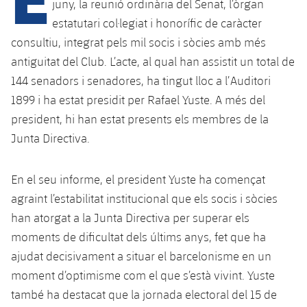
Calendari
juny, la reunió ordinària del Senat, l’òrgan
Campus Estiu
Base
estatutari col·legiat i honorífic de caràcter
SUB13
SUB13 B
Entrades
Barça Atlètic
consultiu, integrat pels mil socis i sòcies amb més
PLUSICON
MÉS
SUB12
antiguitat del Club. L’acte, al qual han assistit un total de
SUB12 C
Gameday Shows
Junior
Primer Equip
144 senadors i senadores, ha tingut lloc a l’Auditori
plusicon
més
SUB11 A
SUB11 C
1899 i ha estat presidit per Rafael Yuste. A més del
Resultats
Cadet A
Actualitat
Barça Atlètic
president, hi han estat presents els membres de la
plusicon
més
SUB11 B
Junta Directiva.
Classificacions
Cadet B
Calendari
Actualitat
Base
plusicon
més
SUB10 A
Jugadors
Infantil A
En el seu informe, el president Yuste ha començat
Entrades
Calendari
Actualitat
SUB10 B
agraint l’estabilitat institucional que els socis i sòcies
PLUSICON
MÉS
Fotos
Infantil B
Resultats
han atorgat a la Junta Directiva per superar els
Resultats
Juvenil
Primer equip
SUB9 A
plusicon
més
moments de dificultat dels últims anys, fet que ha
Història
Mini
Classificació
Classificació
ajudat decisivament a situar el barcelonisme en un
Cadet A
Actualitat
SUB9 B
Barça Atlètic
plusicon
més
moment d’optimisme com el que s’està vivint. Yuste
Palmarès
Jugadors
Jugadors
Cadet B
també ha destacat que la jornada electoral del 15 de
Calendari
SUB8 A
Actualitat
Base