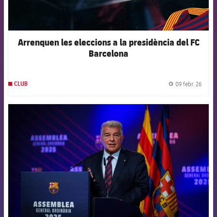
Arrenquen les eleccions a la presidència del FC
Barcelona
09 febr. 26
CLUB
label.
FCB Barcelona badge