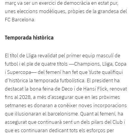
plusicon
més
març va ser un exercici de democràcia en estat pur,
Fotos
Fotos
Infantil A
unes eleccions modèliques, pròpies de la grandesa del
Entrades
SUB8 B
Calendari
Campus Verano
Actualitat
FC Barcelona.
Història
Infantil B
Resultats
Resultats
Juvenil
PLUSICON
MÉS
Palmarès
Temporada històrica
Classificació
Jugadors
Cadet
Primer equip
plusicon
més
El títol de Lliga revalidat pel primer equip masculí de
Jugadors
Classificació
Infantil
Actualitat
Barça Atlètic
futbol i el ple de quatre títols —Champions, Lliga, Copa
plusicon
més
Fotos
i Supercopa— del femení han fet que Yuste qualifiqui
Aleví
Calendari
Actualitat
Base
d’històrica la temporada futbolística. El president ha
plusicon
més
Palmarès
destacat la bona feina de Deco i de Hansi Flick, renovat
Entrades
Calendari
Campus Estiu
Actualitat
fins al 2028, a més d’assegurar que en les pròximes
Història
setmanes es donaran a conèixer noves incorporacions
Resultats
Resultats
Barça C
que il·lusionaran el barcelonisme. Quant al femení, ha
PLUSICON
MÉS
Classificació
assegurat que continuarà sent un dels pilars del Club i
Jugadors
Junior
Informació general
plusicon
més
que es continuaran dedicant tots els esforços per