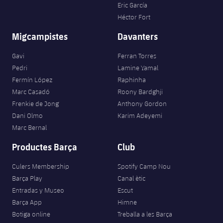
Eric García
Héctor Fort
Migcampistes
Davanters
Gavi
Ferran Torres
Pedri
Lamine Yamal
Fermín López
Raphinha
Marc Casadó
Roony Bardghji
Frenkie de Jong
Anthony Gordon
Dani Olmo
Karim Adeyemi
Marc Bernal
Productes Barça
Club
Culers Membership
Spotify Camp Nou
Barça Play
Canal ètic
Entradas y Museo
Escut
Barça App
Himne
Botiga online
Treballa a les Barça