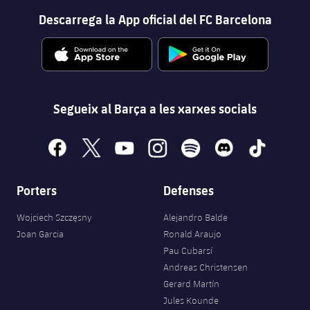
Descarrega la App oficial del FC Barcelona
Segueix al Barça a les xarxes socials
facebook
x
youtube
instagram
spotify
discord
tiktok
Porters
Defenses
Wojciech Szczęsny
Alejandro Balde
Joan Garcia
Ronald Araujo
Pau Cubarsí
Andreas Christensen
Gerard Martín
Jules Kounde