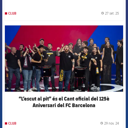
27 set. 25
CLUB
label.
FCB Barcelona badge
“L’escut al pit” és el Cant oficial del 125è
Aniversari del FC Barcelona
29 nov. 24
CLUB
label.