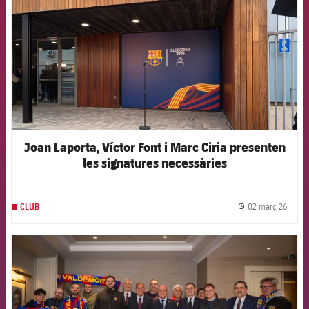
Joan Laporta, Víctor Font i Marc Ciria presenten
les signatures necessàries
02 març 26
CLUB
label.
FCB Barcelona badge