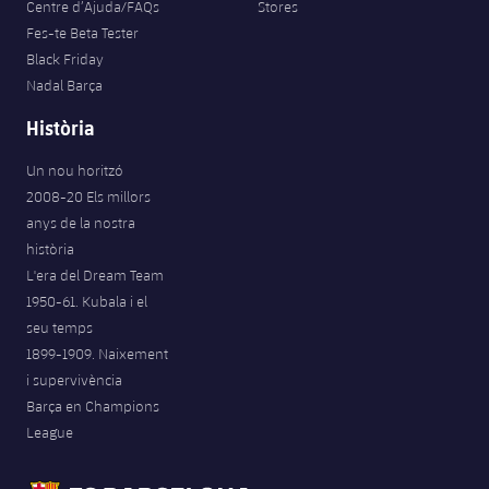
Centre d’Ajuda/FAQs
Stores
Fes-te Beta Tester
Black Friday
Nadal Barça
Història
Un nou horitzó
2008-20 Els millors
anys de la nostra
història
L'era del Dream Team
1950-61. Kubala i el
seu temps
1899-1909. Naixement
i supervivència
Barça en Champions
League