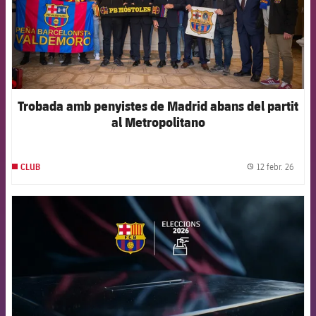
Trobada amb penyistes de Madrid abans del partit
al Metropolitano
12 febr. 26
CLUB
label.
FCB Barcelona badge