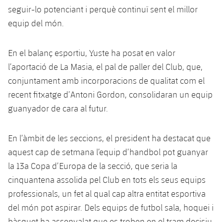
Jugadors
Classificació
seguir-lo potenciant i perquè continuï sent el millor
Juvenil
Notícies
Atletisme
plusicon
més
equip del món.
Fotos
Infantil
Actualitat
Bàsquet en cadira de rodes
plusicon
més
En el balanç esportiu, Yuste ha posat en valor
Història
Aleví
l’aportació de La Masia, el pal de paller del Club, que,
Masculí
Actualitat
Hockey gel
plusicon
més
Palmarès
conjuntament amb incorporacions de qualitat com el
Femení
recent fitxatge d’Antoni Gordon, consolidaran un equip
Jugadors
Actualitat
Hoquei herba
plusicon
més
guanyador de cara al futur.
Agenda
Calendari
Jugadors
Notícies
Patinatge artístic
plusicon
més
En l’àmbit de les seccions, el president ha destacat que
Resultats
Calendari
Hockey Herba Masculí
aquest cap de setmana l’equip d’handbol pot guanyar
Escola de Patinatge
Actualitat
la 13a Copa d’Europa de la secció, que seria la
Classificació
Resultats
Hockey Herba Femení
Plantilla
cinquantena assolida pel Club en tots els seus equips
Rugby
plusicon
més
professionals, un fet al qual cap altra entitat esportiva
Classificació
Agenda
Actualitat
del món pot aspirar. Dels equips de futbol sala, hoquei i
Voleibol
plusicon
més
bàsquet ha assenyalat que es troben en el tram decisiu