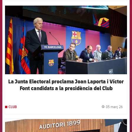
FCB Barcelona badge
La Junta Electoral proclama Joan Laporta i Víctor
Font candidats a la presidència del Club
05 març 26
CLUB
label.
FCB Barcelona badge