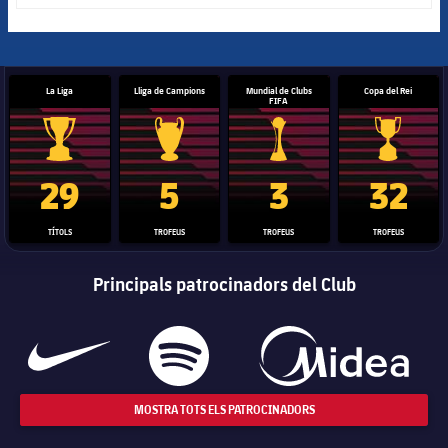
La Liga
Lliga de Campions
Mundial de Clubs
Copa del Rei
FIFA
Trofeu de la Liga
Trofeu de la Lliga de Campions
Trofeu del Mundial de Clubs
Copa del 
29
5
3
32
TÍTOLS
TROFEUS
TROFEUS
TROFEUS
Principals patrocinadors del Club
MOSTRA TOTS ELS PATROCINADORS