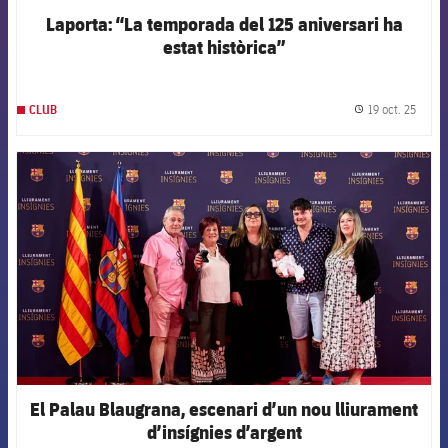
Laporta: “La temporada del 125 aniversari ha
estat històrica”
19 oct. 25
CLUB
label.
FCB Barcelona badge
El Palau Blaugrana, escenari d’un nou lliurament
d’insígnies d’argent