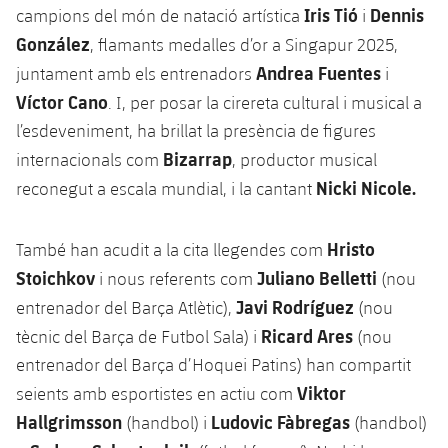
plusicon
més
Iris Tió
Dennis
campions del món de natació artística
i
Fotos
Fotos
Infantil A
Entrades
SUB8 B
González
, flamants medalles d’or a Singapur 2025,
Calendari
Campus Verano
Actualitat
Història
Andrea Fuentes
juntament amb els entrenadors
i
Infantil B
Resultats
Resultats
Víctor Cano
Juvenil
. I, per posar la cirereta cultural i musical a
PLUSICON
MÉS
Palmarès
l’esdeveniment, ha brillat la presència de figures
Classificació
Jugadors
Cadet
Primer equip
Bizarrap
internacionals com
, productor musical
plusicon
més
Nicki Nicole.
reconegut a escala mundial, i la cantant
Jugadors
Classificació
Infantil
Actualitat
Barça Atlètic
plusicon
més
Fotos
Hristo
També han acudit a la cita llegendes com
Aleví
Calendari
Actualitat
Base
Stoichkov
Juliano Belletti
plusicon
més
i nous referents com
(nou
Palmarès
Javi Rodríguez
entrenador del Barça Atlètic),
(nou
Entrades
Calendari
Campus Estiu
Actualitat
Ricard Ares
tècnic del Barça de Futbol Sala) i
(nou
Història
Resultats
entrenador del Barça d’Hoquei Patins) han compartit
Resultats
Barça C
PLUSICON
MÉS
Viktor
seients amb esportistes en actiu com
Classificació
Jugadors
Hallgrimsson
Ludovic Fàbregas
Junior
(handbol) i
(handbol)
Informació general
plusicon
més