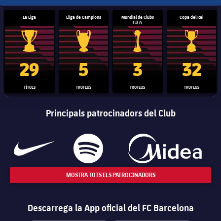
La Liga
Lliga de Campions
Mundial de Clubs
Copa del Rei
FIFA
Trofeu de la Liga
Trofeu de la Lliga de Campions
Trofeu del Mundial de Clubs
Copa del 
29
5
3
32
TÍTOLS
TROFEUS
TROFEUS
TROFEUS
Principals patrocinadors del Club
MOSTRA TOTS ELS PATROCINADORS
Descarrega la App oficial del FC Barcelona