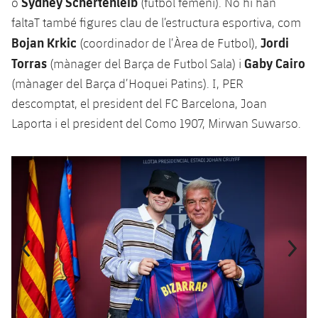
Sydney Schertenleib
o
(futbol femení). No hi han
Jugadors
Classificació
Juvenil
faltaT també figures clau de l’estructura esportiva, com
Notícies
Atletisme
plusicon
més
Bojan Krkic
Jordi
(coordinador de l’Àrea de Futbol),
Fotos
Infantil
Torras
Gaby Cairo
Actualitat
(mànager del Barça de Futbol Sala) i
Bàsquet en cadira de rodes
plusicon
més
Història
(mànager del Barça d’Hoquei Patins). I, PER
Aleví
Masculí
Actualitat
descomptat, el president del FC Barcelona, Joan
Hockey gel
plusicon
més
Palmarès
Laporta i el president del Como 1907, Mirwan Suwarso.
Femení
Jugadors
Actualitat
Hoquei herba
plusicon
més
Anterior
label.aria.chevronleft
Següent
label.aria.
Agenda
Calendari
Jugadors
Notícies
Patinatge artístic
plusicon
més
Resultats
Calendari
Hockey Herba Masculí
Escola de Patinatge
Actualitat
Classificació
Resultats
Hockey Herba Femení
Plantilla
Rugby
plusicon
més
Classificació
Agenda
Actualitat
Voleibol
plusicon
més