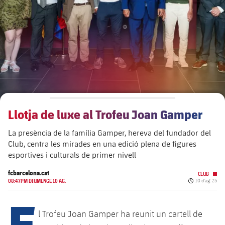
Calendari
Actualitat
Barça Legends
plusicon
més
Entrades
Calendari
Contacte
Formatiu masculí
plusicon
més
Resultats
Entrades
Jugadors
Actualitat
Formatiu femení
plusicon
més
Classificació
Resultats
Partits
Fotos
F. Barça Genuine
Actualitat
Jugadores
Llotja de luxe al Trofeu Joan Gamper
Classificació
Notícies
Juvenil A
Campus Estiu
Fotos
La presència de la família Gamper, hereva del fundador del
Palmarès
Jugadors
Sobre Nosaltres
Club, centra les mirades en una edició plena de figures
Juvenil B
Femení B
esportives i culturals de primer nivell
PLUSICON
MÉS
Fotos
Fotos
SUB16
Femení C
fcbarcelona.cat
Primer Equip
CLUB
plusicon
més
Data de publi
08:47PM DIUMENGE 10 AG.
10 d’ag. 25
Jugadores històriques
Història
E
SUB15
Juvenil
Actualitat
Base
plusicon
més
l Trofeu Joan Gamper ha reunit un cartell de
SUB14
SUB14 B