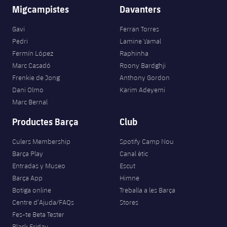
Migcampistes
Davanters
Gavi
Ferran Torres
Pedri
Lamine Yamal
Fermín López
Raphinha
Marc Casadó
Roony Bardghji
Frenkie de Jong
Anthony Gordon
Dani Olmo
Karim Adeyemi
Marc Bernal
Productes Barça
Club
Culers Membership
Spotify Camp Nou
Barça Play
Canal ètic
Entradas y Museo
Escut
Barça App
Himne
Botiga online
Treballa a les Barça
Centre d’Ajuda/FAQs
Stores
Fes-te Beta Tester
Black Friday