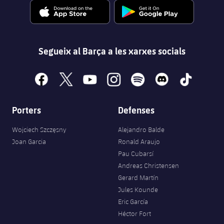
Segueix al Barça a les xarxes socials
facebook
x
youtube
instagram
spotify
discord
tiktok
Porters
Defenses
Wojciech Szczęsny
Alejandro Balde
Joan Garcia
Ronald Araujo
Pau Cubarsí
Andreas Christensen
Gerard Martín
Jules Kounde
Eric García
Héctor Fort