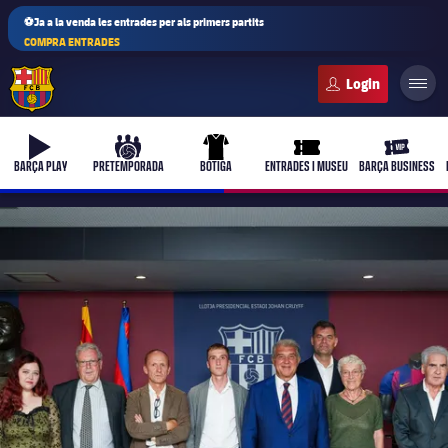
⚽Ja a la venda les entrades per als primers partits
COMPRA ENTRADES
FC Barcelona club badge
b-play
culers-ball
uniform
ticket-full
ticket-vi
BARÇA PLAY
PRETEMPORADA
BOTIGA
ENTRADES I MUSEU
BARÇA BUSINESS
PLUSICON
MÉS
Primer equip
Femení
plusicon
més
Actualitat
Barça Atlètic
plusicon
més