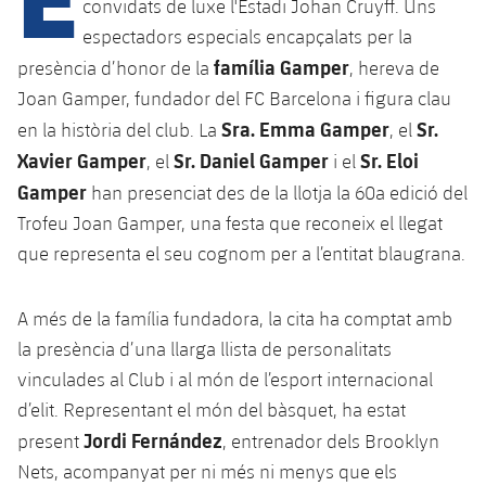
Calendari
convidats de luxe l'Estadi Johan Cruyff. Uns
Campus Estiu
Base
espectadors especials encapçalats per la
SUB13
SUB13 B
Entrades
Barça Atlètic
família Gamper
presència d’honor de la
, hereva de
PLUSICON
MÉS
SUB12
Joan Gamper, fundador del FC Barcelona i figura clau
SUB12 C
Gameday Shows
Junior
Primer Equip
Sra. Emma Gamper
Sr.
en la història del club. La
, el
plusicon
més
SUB11 A
SUB11 C
Xavier Gamper
Sr. Daniel Gamper
Sr. Eloi
, el
i el
Resultats
Cadet A
Actualitat
Barça Atlètic
Gamper
han presenciat des de la llotja la 60a edició del
plusicon
més
SUB11 B
Classificacions
Trofeu Joan Gamper, una festa que reconeix el llegat
Cadet B
Calendari
Actualitat
Base
que representa el seu cognom per a l’entitat blaugrana.
plusicon
més
SUB10 A
Jugadors
Infantil A
Entrades
Calendari
Actualitat
SUB10 B
A més de la família fundadora, la cita ha comptat amb
PLUSICON
MÉS
Fotos
Infantil B
Resultats
la presència d’una llarga llista de personalitats
Resultats
Juvenil
Primer equip
SUB9 A
plusicon
més
vinculades al Club i al món de l’esport internacional
Història
Mini
Classificació
Classificació
d’elit. Representant el món del bàsquet, ha estat
Cadet A
Actualitat
SUB9 B
Barça Atlètic
plusicon
més
Palmarès
Jordi Fernández
present
, entrenador dels Brooklyn
Jugadors
Jugadors
Cadet B
Nets, acompanyat per ni més ni menys que els
Calendari
SUB8 A
Actualitat
Base