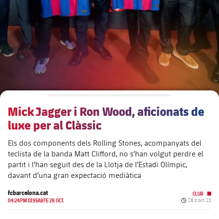
Calendari
Actualitat
Barça Legends
plusicon
més
Entrades
Calendari
Contacte
Formatiu masculí
plusicon
més
Resultats
Entrades
Jugadors
Actualitat
Formatiu femení
plusicon
més
Classificació
Resultats
Partits
Fotos
F. Barça Genuine
Actualitat
Jugadores
Mick Jagger i Ron Wood, aficionats de
Classificació
Notícies
Juvenil A
Campus Estiu
Fotos
luxe per al Clàssic
Palmarès
Jugadors
Sobre Nosaltres
Juvenil B
Els dos components dels Rolling Stones, acompanyats del
Femení B
PLUSICON
MÉS
teclista de la banda Matt Clifford, no s’han volgut perdre el
Fotos
Fotos
partit i l’han seguit des de la Llotja de l’Estadi Olímpic,
SUB16
Femení C
Primer Equip
plusicon
més
davant d’una gran expectació mediàtica
Jugadores històriques
Història
SUB15
Juvenil
fcbarcelona.cat
CLUB
Actualitat
Base
Data de public
plusicon
més
04:24PM DISSABTE 28 OCT.
28 d’oct. 23
SUB14
SUB14 B