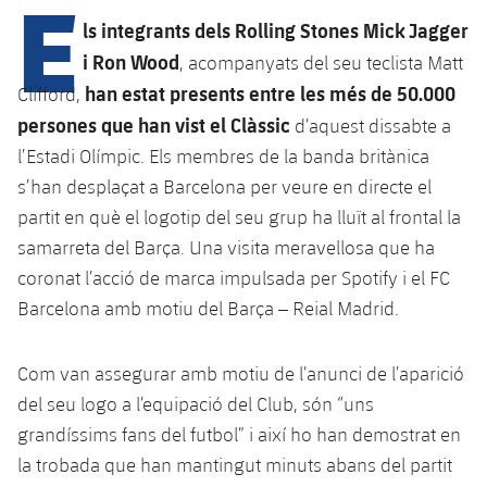
E
Calendari
Campus Estiu
Base
ls integrants dels Rolling Stones Mick Jagger
SUB13
SUB13 B
Entrades
i Ron Wood
, acompanyats del seu teclista Matt
Barça Atlètic
PLUSICON
MÉS
han estat presents entre les més de 50.000
Clifford,
SUB12
SUB12 C
Gameday Shows
Junior
persones que han vist el Clàssic
Primer Equip
d’aquest dissabte a
plusicon
més
SUB11 A
l’Estadi Olímpic. Els membres de la banda britànica
SUB11 C
Resultats
Cadet A
Actualitat
Barça Atlètic
s’han desplaçat a Barcelona per veure en directe el
plusicon
més
SUB11 B
partit en què el logotip del seu grup ha lluït al frontal la
Classificacions
Cadet B
Calendari
Actualitat
Base
samarreta del Barça. Una visita meravellosa que ha
plusicon
més
SUB10 A
Jugadors
coronat l’acció de marca impulsada per Spotify i el FC
Infantil A
Entrades
Calendari
Actualitat
Barcelona amb motiu del Barça – Reial Madrid.
SUB10 B
PLUSICON
MÉS
Fotos
Infantil B
Resultats
Resultats
Juvenil
Primer equip
SUB9 A
plusicon
més
Com van assegurar amb motiu de l’anunci de l’aparició
Història
Mini
Classificació
del seu logo a l’equipació del Club, són “uns
Classificació
Cadet A
Actualitat
SUB9 B
Barça Atlètic
plusicon
més
grandíssims fans del futbol” i així ho han demostrat en
Palmarès
Jugadors
Jugadors
la trobada que han mantingut minuts abans del partit
Cadet B
Calendari
SUB8 A
Actualitat
Base