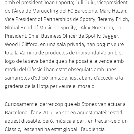
plusicon
més
amb el president Joan Laporta; Juli Guiu, vicepresident
Fotos
Fotos
Infantil A
de l’Àrea de Màrqueting del FC Barcelona; Marc Hazan,
Entrades
SUB8 B
Calendari
Campus Verano
Actualitat
Vice President of Partnerships de Spotify; Jeremy Erlich,
Història
Infantil B
Resultats
Global Head of Music de Spotify; i Alex Norström, Co-
Resultats
Juvenil
PLUSICON
MÉS
President, Chief Business Officer de Spotify. Jagger,
Palmarès
Classificació
Jugadors
Wood i Clifford, en una sala privada, han pogut veure
Cadet
Primer equip
plusicon
més
tota la gamma de productes de marxandatge amb el
Jugadors
Classificació
Infantil
logo de la seva banda que s’ha posat a la venda amb
Actualitat
Barça Atlètic
plusicon
més
motiu del Clàssic i han estat obsequiats amb unes
Fotos
Aleví
samarretes d’edició limitada, just abans d’accedir a la
Calendari
Actualitat
Base
plusicon
més
graderia de la Llotja per veure el mosaic.
Palmarès
Entrades
Calendari
Campus Estiu
Actualitat
Història
Curiosament el darrer cop que els Stones van actuar a
Resultats
Resultats
Barça C
Barcelona -l’any 2017- va ser en aquest mateix estadi;
PLUSICON
MÉS
aquest dissabte, però, música a part, en tractar-se d’un
Classificació
Jugadors
Junior
Informació general
Clàssic, l’escenari ha estat global i l’audiència
plusicon
més