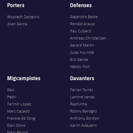
Porters
Defenses
Wojciech Szczęsny
Alejandro Balde
Joan Garcia
Ronald Araujo
Pau Cubarsí
Andreas Christensen
Gerard Martín
Jules Kounde
Eric García
Héctor Fort
Migcampistes
Davanters
Gavi
Ferran Torres
Pedri
Lamine Yamal
Fermín López
Raphinha
Marc Casadó
Roony Bardghji
Frenkie de Jong
Anthony Gordon
Dani Olmo
Karim Adeyemi
Marc Bernal