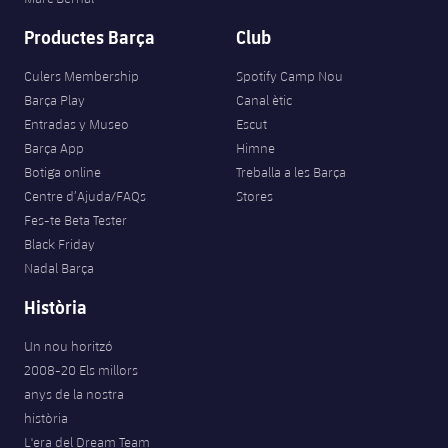
Productes Barça
Club
Culers Membership
Spotify Camp Nou
Barça Play
Canal ètic
Entradas y Museo
Escut
Barça App
Himne
Botiga online
Treballa a les Barça
Centre d’Ajuda/FAQs
Stores
Fes-te Beta Tester
Black Friday
Nadal Barça
Història
Un nou horitzó
2008-20 Els millors
anys de la nostra
història
L'era del Dream Team