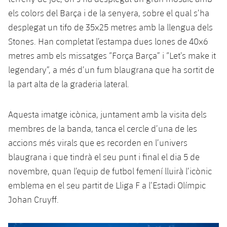
Jugadors
els colors del Barça i de la senyera, sobre el qual s’ha
Notícies
Apunta't a les amateurs
plusicon
més
desplegat un tifo de 35x25 metres amb la llengua dels
Calendari
Voleibol masculí
Stones. Han completat l’estampa dues lones de 40x6
Apunta't a les amateurs
PLUSICON
MÉS
metres amb els missatges “Força Barça” i “Let’s make it
Resultats
Voleibol femení
Carnet de l'Esportista Amateur
League of Legends
legendary”, a més d’un fum blaugrana que ha sortit de
la part alta de la graderia lateral.
Classificació
VALORANT Rising
Fotos
Aquesta imatge icònica, juntament amb la visita dels
VALORANT Game Changers
membres de la banda, tanca el cercle d’una de les
accions més virals que es recorden en l’univers
eFootball
blaugrana i que tindrà el seu punt i final el dia 5 de
novembre, quan l’equip de futbol femení lluirà l’icònic
emblema en el seu partit de Lliga F a l’Estadi Olímpic
Johan Cruyff.