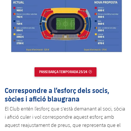
Jugadors
Classificació
Juvenil
Notícies
Atletisme
plusicon
més
Fotos
Infantil
Actualitat
Bàsquet en cadira de rodes
plusicon
més
Història
Aleví
Masculí
Actualitat
Hockey gel
plusicon
més
Palmarès
Femení
Jugadors
Actualitat
Hoquei herba
plusicon
més
Agenda
Calendari
PASSI BARÇA TEMPORADA 23/24
ENLLAÇ EXTERN
Jugadors
Notícies
Patinatge artístic
plusicon
més
Resultats
Calendari
Correspondre a l’esforç dels socis,
Hockey Herba Masculí
Escola de Patinatge
Actualitat
sòcies i afició blaugrana
Classificació
Resultats
Hockey Herba Femení
Plantilla
Rugby
El Club entén l’esforç que s'està demanant al soci, sòcia
plusicon
més
Classificació
i afició culer i vol correspondre aquest esforç amb
Agenda
Actualitat
Voleibol
aquest reajustament de preus, que representa que el
plusicon
més