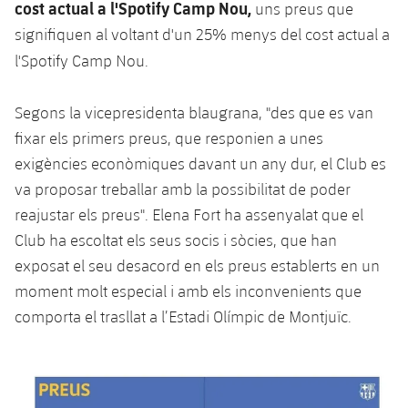
plusicon
més
cost actual a l'Spotify Camp Nou,
uns preus que
Fotos
Fotos
Infantil A
signifiquen al voltant d'un 25% menys del cost actual a
Entrades
SUB8 B
Calendari
Campus Verano
Actualitat
l'Spotify Camp Nou.
Història
Infantil B
Resultats
Resultats
Juvenil
PLUSICON
MÉS
Palmarès
Segons la vicepresidenta blaugrana, "des que es van
Classificació
Jugadors
Cadet
fixar els primers preus, que responien a unes
Primer equip
plusicon
més
exigències econòmiques davant un any dur, el Club es
Jugadors
Classificació
Infantil
va proposar treballar amb la possibilitat de poder
Actualitat
Barça Atlètic
plusicon
més
reajustar els preus". Elena Fort ha assenyalat que el
Fotos
Aleví
Calendari
Club ha escoltat els seus socis i sòcies, que han
Actualitat
Base
plusicon
més
Palmarès
exposat el seu desacord en els preus establerts en un
Entrades
Calendari
moment molt especial i amb els inconvenients que
Campus Estiu
Actualitat
Història
comporta el trasllat a l’Estadi Olímpic de Montjuïc.
Resultats
Resultats
Barça C
PLUSICON
MÉS
Classificació
Jugadors
Junior
Informació general
plusicon
més