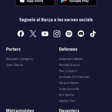
Segueix al Barça a les xarxes socials
facebook
x
youtube
instagram
spotify
discord
tiktok
Porters
Defenses
Wojciech Szczęsny
Alejandro Balde
Joan Garcia
Ronald Araujo
Pau Cubarsí
Andreas Christensen
Gerard Martín
Jules Kounde
Eric García
Héctor Fort
Migcampistes
Davanters