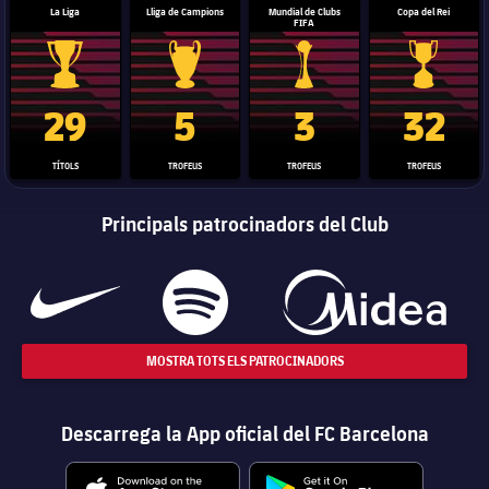
La Liga
Lliga de Campions
Mundial de Clubs
Copa del Rei
FIFA
Trofeu de la Liga
Trofeu de la Lliga de Campions
Trofeu del Mundial de Clubs
Copa del 
29
5
3
32
TÍTOLS
TROFEUS
TROFEUS
TROFEUS
Principals patrocinadors del Club
MOSTRA TOTS ELS PATROCINADORS
Descarrega la App oficial del FC Barcelona