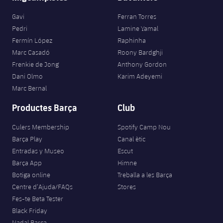
Gavi
Ferran Torres
Pedri
Lamine Yamal
Fermín López
Raphinha
Marc Casadó
Roony Bardghji
Frenkie de Jong
Anthony Gordon
Dani Olmo
Karim Adeyemi
Marc Bernal
Productes Barça
Club
Culers Membership
Spotify Camp Nou
Barça Play
Canal ètic
Entradas y Museo
Escut
Barça App
Himne
Botiga online
Treballa a les Barça
Centre d’Ajuda/FAQs
Stores
Fes-te Beta Tester
Black Friday
Nadal Barça