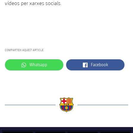
vídeos per xarxes socials.
COMPARTEIX AQUEST ARTICLE
label.aria.whatsapp
label.aria.facebook
Whatsapp
Facebook
label.aria.barcelona