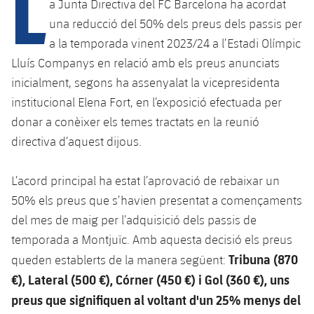
L
Calendari
a Junta Directiva del FC Barcelona ha acordat
Campus Estiu
Base
una reducció del 50% dels preus dels passis per
SUB13
SUB13 B
Entrades
Barça Atlètic
a la temporada vinent 2023/24 a l’Estadi Olímpic
PLUSICON
MÉS
SUB12
Lluís Companys en relació amb els preus anunciats
SUB12 C
Gameday Shows
Junior
Primer Equip
inicialment, segons ha assenyalat la vicepresidenta
plusicon
més
SUB11 A
SUB11 C
institucional Elena Fort, en l’exposició efectuada per
Resultats
Cadet A
Actualitat
Barça Atlètic
donar a conèixer els temes tractats en la reunió
plusicon
més
SUB11 B
directiva d’aquest dijous.
Classificacions
Cadet B
Calendari
Actualitat
Base
plusicon
més
SUB10 A
Jugadors
L’acord principal ha estat l’aprovació de rebaixar un
Infantil A
Entrades
Calendari
Actualitat
50% els preus que s’havien presentat a començaments
SUB10 B
PLUSICON
MÉS
Fotos
Infantil B
del mes de maig per l’adquisició dels passis de
Resultats
Resultats
Juvenil
Primer equip
SUB9 A
temporada a Montjuïc. Amb aquesta decisió els preus
plusicon
més
Història
Mini
Classificació
Tribuna (870
queden establerts de la manera següent:
Classificació
Cadet A
Actualitat
SUB9 B
Barça Atlètic
€), Lateral (500 €), Córner (450 €) i Gol (360 €), uns
plusicon
més
Palmarès
Jugadors
Jugadors
preus que signifiquen al voltant d'un 25% menys del
Cadet B
Calendari
SUB8 A
Actualitat
Base