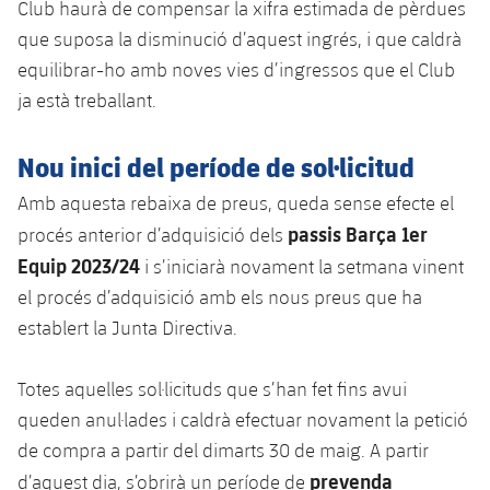
Club haurà de compensar la xifra estimada de pèrdues
Jugadors
Notícies
Apunta't a les amateurs
que suposa la disminució d’aquest ingrés, i que caldrà
plusicon
més
equilibrar-ho amb noves vies d’ingressos que el Club
Calendari
Voleibol masculí
Apunta't a les amateurs
ja està treballant.
PLUSICON
MÉS
Resultats
Voleibol femení
Carnet de l'Esportista Amateur
League of Legends
Nou inici del període de sol·licitud
Classificació
VALORANT Rising
Amb aquesta rebaixa de preus, queda sense efecte el
passis Barça 1er
procés anterior d’adquisició dels
Fotos
VALORANT Game Changers
Equip 2023/24
i s’iniciarà novament la setmana vinent
el procés d’adquisició amb els nous preus que ha
eFootball
establert la Junta Directiva.
Totes aquelles sol·licituds que s’han fet fins avui
queden anul·lades i caldrà efectuar novament la petició
de compra a partir del dimarts 30 de maig. A partir
prevenda
d’aquest dia, s’obrirà un període de