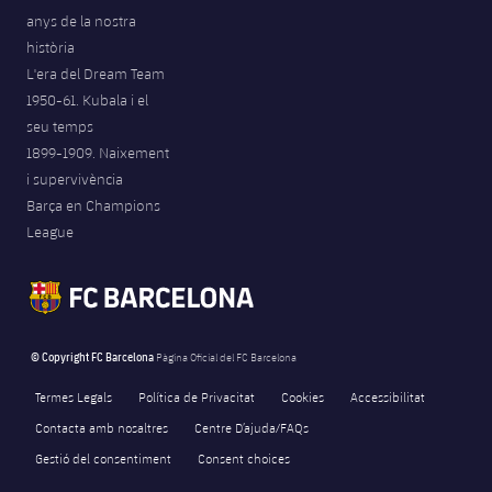
Jugadors
Classificació
anys de la nostra
Juvenil
Notícies
Atletisme
plusicon
més
història
Fotos
L'era del Dream Team
Infantil
Actualitat
Bàsquet en cadira de rodes
1950-61. Kubala i el
plusicon
més
Història
seu temps
Aleví
Masculí
1899-1909. Naixement
Actualitat
Hockey gel
plusicon
més
Palmarès
i supervivència
Femení
Barça en Champions
Jugadors
Actualitat
Hoquei herba
plusicon
més
League
Agenda
Calendari
Jugadors
Notícies
Patinatge artístic
plusicon
més
Resultats
Calendari
Hockey Herba Masculí
Escola de Patinatge
Actualitat
© Copyright FC Barcelona
Pàgina Oficial del FC Barcelona
Classificació
Resultats
Hockey Herba Femení
Plantilla
Rugby
Termes Legals
Política de Privacitat
Cookies
Accessibilitat
plusicon
més
Contacta amb nosaltres
Centre D’ajuda/FAQs
Classificació
Agenda
Actualitat
Voleibol
Gestió del consentiment
Consent choices
plusicon
més