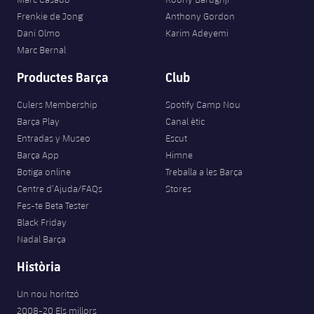
plusicon
més
Fotos
Fotos
Frenkie de Jong
Anthony Gordon
Infantil A
Entrades
SUB8 B
Calendari
Dani Olmo
Karim Adeyemi
Campus Verano
Actualitat
Història
Marc Bernal
Infantil B
Resultats
Resultats
Juvenil
Productes Barça
Club
PLUSICON
MÉS
Palmarès
Classificació
Jugadors
Cadet
Culers Membership
Spotify Camp Nou
Primer equip
plusicon
més
Barça Play
Canal ètic
Jugadors
Classificació
Entradas y Museo
Escut
Infantil
Actualitat
Barça Atlètic
plusicon
més
Barça App
Himne
Fotos
Botiga online
Treballa a les Barça
Aleví
Calendari
Actualitat
Base
Centre d’Ajuda/FAQs
Stores
plusicon
més
Palmarès
Fes-te Beta Tester
Entrades
Calendari
Black Friday
Campus Estiu
Actualitat
Història
Nadal Barça
Resultats
Resultats
Barça C
Història
PLUSICON
MÉS
Classificació
Jugadors
Junior
Un nou horitzó
Informació general
plusicon
més
2008-20 Els millors