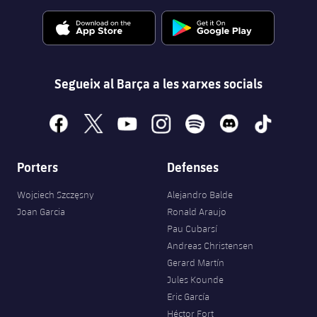
Segueix al Barça a les xarxes socials
facebook
x
youtube
instagram
spotify
discord
tiktok
Porters
Defenses
Wojciech Szczęsny
Alejandro Balde
Joan Garcia
Ronald Araujo
Pau Cubarsí
Andreas Christensen
Gerard Martín
Jules Kounde
Eric García
Héctor Fort