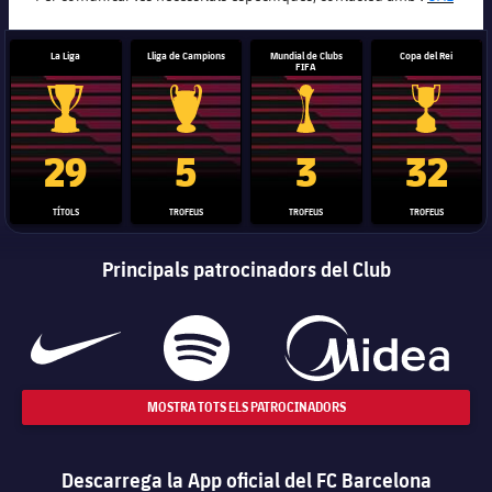
La Liga
Lliga de Campions
Mundial de Clubs
Copa del Rei
FIFA
Trofeu de la Liga
Trofeu de la Lliga de Campions
Trofeu del Mundial de Clubs
Copa del 
29
5
3
32
TÍTOLS
TROFEUS
TROFEUS
TROFEUS
Principals patrocinadors del Club
MOSTRA TOTS ELS PATROCINADORS
Descarrega la App oficial del FC Barcelona