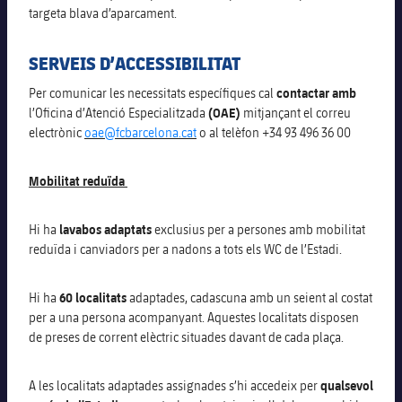
plusicon
més
targeta blava d’aparcament.
Fotos
Fotos
Infantil A
Entrades
SUB8 B
Calendari
Campus Verano
Actualitat
SERVEIS D’ACCESSIBILITAT
Història
Infantil B
Resultats
Resultats
Juvenil
Per comunicar les necessitats específiques cal
contactar amb
PLUSICON
MÉS
Palmarès
l’Oficina d’Atenció Especialitzada
(OAE)
mitjançant el correu
Classificació
Jugadors
electrònic
oae@fcbarcelona.cat
o al telèfon +34 93 496 36 00
Cadet
Primer equip
plusicon
més
Jugadors
Classificació
Infantil
Mobilitat reduïda
Actualitat
Barça Atlètic
plusicon
més
Fotos
Aleví
Hi ha
lavabos adaptats
exclusius per a persones amb mobilitat
Calendari
Actualitat
Base
plusicon
més
reduïda i canviadors per a nadons a tots els WC de l’
E
stadi.
Palmarès
Entrades
Calendari
Campus Estiu
Actualitat
Hi ha
60 localitats
adaptades, cadascuna amb un seient al costat
Història
per a una persona acompanyant.
Aquestes localitats disposen
Resultats
Resultats
Barça C
de preses de corrent elèctric situades davant de cada plaça.
PLUSICON
MÉS
Classificació
Jugadors
Junior
Informació general
A les localitats adaptades assignades s’hi accedeix per
qualsevol
plusicon
més