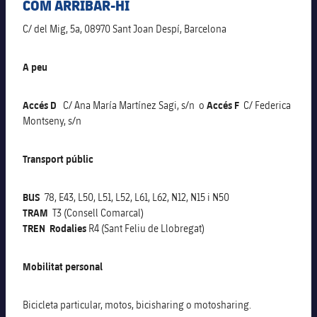
COM ARRIBAR-HI
Calendari
Actualitat
Barça Legends
plusicon
més
C/
d
el Mig, 5a, 08970 Sant Joan Despí, Barcelona
Entrades
Calendari
Contacte
Formatiu masculí
plusicon
més
A peu
Resultats
Entrades
Jugadors
Actualitat
Formatiu femení
plusicon
més
Accés D
C/
Ana María Martínez Sagi, s/n o
Accés F
C/
Federica
Classificació
Montseny, s/n
Resultats
Partits
Fotos
F. Barça Genuine
Actualitat
Jugadores
Classificació
Transport públic
Notícies
Juvenil A
Campus Estiu
Fotos
Palmarès
Jugadors
BUS
78, E43, L50, L51, L52, L61, L62, N12, N15 i N50
Sobre Nosaltres
Juvenil B
Femení B
TRAM
T3 (Consell Comarcal)
PLUSICON
MÉS
Fotos
TREN Rodalies
R4 (Sant Feliu de Llobregat)
Fotos
SUB16
Femení C
Primer Equip
plusicon
més
Jugadores històriques
Història
Mobilitat personal
SUB15
Juvenil
Actualitat
Base
plusicon
més
Bicicleta particular, motos, bicisharing o motosharing.
SUB14
SUB14 B