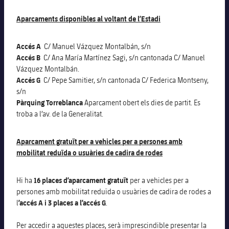
Calendari
Campus Estiu
Base
Aparcaments disponibles al voltant de l’Estadi
SUB13
SUB13 B
Entrades
Barça Atlètic
PLUSICON
MÉS
SUB12
Accés A
C/
Manuel Vázquez Montalbán, s/n
SUB12 C
Gameday Shows
Junior
Accés B
Primer Equip
C/
Ana María Martínez Sagi, s/n cantonada C/
Manuel
plusicon
més
Vázquez Montalbán.
SUB11 A
SUB11 C
Resultats
Accés G
C/ Pepe Samitier, s/n cantonada C/ Federica Montseny,
Cadet A
Actualitat
Barça Atlètic
plusicon
més
s/n
SUB11 B
Pàrquing Torreblanca
Aparcament obert els dies de partit. Es
Classificacions
Cadet B
Calendari
Actualitat
troba a l’av. de la Generalitat.
Base
plusicon
més
SUB10 A
Jugadors
Infantil A
Entrades
Calendari
Aparcament gratuït per a vehicles per a persones amb
Actualitat
SUB10 B
PLUSICON
MÉS
mobilitat reduïda o usuàries de cadira de rodes
Fotos
Infantil B
Resultats
Resultats
Juvenil
Primer equip
SUB9 A
plusicon
més
Història
Hi ha
16 places
d’aparcament gratuït
per a vehicles per a
Mini
Classificació
Classificació
persones amb mobilitat reduïda o usuàries de cadira de rodes a
Cadet A
Actualitat
SUB9 B
Barça Atlètic
l
’accés A i 3 places a l’accés G
.
plusicon
més
Palmarès
Jugadors
Jugadors
Cadet B
Calendari
SUB8 A
Per accedir a aquestes places, serà imprescindible presentar la
Actualitat
Base