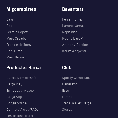
Migcampistes
Davanters
Gavi
Ferran Torres
Pedri
Lamine Yamal
Fermín López
Raphinha
Marc Casadó
Roony Bardghji
Frenkie de Jong
Anthony Gordon
Dani Olmo
Karim Adeyemi
Marc Bernal
Productes Barça
Club
Culers Membership
Spotify Camp Nou
Barça Play
Canal ètic
Entradas y Museo
Escut
Barça App
Himne
Botiga online
Treballa a les Barça
Centre d’Ajuda/FAQs
Stores
Fes-te Beta Tester