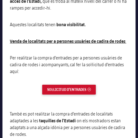
accés de l’Estadi,
que es troba al mateix nivell del carrer o hi ha
Jugadors
Classificació
Juvenil
rampes per accedir-hi.
Notícies
Atletisme
plusicon
més
Fotos
Infantil
Aquestes localitats tenen
bona visi
bilitat
.
Actualitat
Bàsquet en cadira de rodes
plusicon
més
Història
Aleví
Venda de localitats per a persones usuàries de cadira de rodes
Masculí
Actualitat
Hockey gel
plusicon
més
Palmarès
Femení
Per realitzar la compra d'entrades per a persones usuàries de
Jugadors
Actualitat
Hoquei herba
plusicon
més
cadira de rodes i acompanyants, cal fer la sol·licitud d’entrades
aquí:
Agenda
Calendari
Jugadors
Notícies
Patinatge artístic
plusicon
més
Resultats
SOL·LICITUD D’ENTRADES
ENLLAÇ EXTERN
Calendari
Hockey Herba Masculí
Escola de Patinatge
Actualitat
Classificació
Resultats
Hockey Herba Femení
Plantilla
Rugby
També es pot realitzar la compra d’entrades de localitats
plusicon
més
adaptades a les
taquilles de l’Estadi
on els mostradors estan
Classificació
Agenda
adaptats a una alçada idònia per a persones usuàries de cadira
Actualitat
Voleibol
plusicon
més
de rodes.