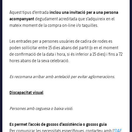
Jugadors
Notícies
Apunta't a les amateurs
plusicon
més
Aquest tipus d’entrada
inclou una invitació
per a una persona
acompanyant
degudament acreditada que s’adquireix en el
Calendari
Voleibol masculí
Apunta't a les amateurs
mateix moment de la compra on-line i/o taquilles.
PLUSICON
MÉS
Resultats
Voleibol femení
Carnet de l'Esportista Amateur
League of Legends
Les entrades per a persones usuàries de cadira de rodes es
poden sol·licitar entre 15 dies abans del partit (o en el moment
Classificació
VALORANT Rising
de confirmació de la data i hora, si és inferior a 15 dies) i fins a 72
hores abans de la seva celebració.
Fotos
VALORANT Game Changers
Es recomana arribar amb antelació per evitar aglomeracions.
eFootball
Discapacitat visual
Persones amb ceguesa o baixa visió.
Es permet l’accés de gossos d’assistència o gossos guia
Per comunicar les necessitats específiques, contacteu amb l’
OAE