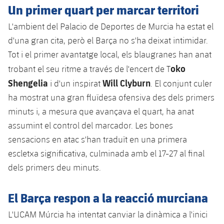
Serveis Mèdics
Un primer quart per marcar territori
Acreditacions
L'ambient del Palacio de Deportes de Murcia ha estat el
Accessibilitat
Instal·lacions
d'una gran cita, però el Barça no s'ha deixat intimidar.
Tot i el primer avantatge local, els blaugranes han anat
oko
trobant el seu ritme a través de l'encert de T
Shengelia
Will Clyburn
i d'un inspirat
. El conjunt culer
ha mostrat una gran fluïdesa ofensiva des dels primers
minuts i, a mesura que avançava el quart, ha anat
assumint el control del marcador. Les bones
sensacions en atac s'han traduït en una primera
escletxa significativa, culminada amb el 17-27 al final
dels primers deu minuts.
El Barça respon a la reacció murciana
L'UCAM Múrcia ha intentat canviar la dinàmica a l'inici