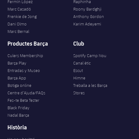
Fermín López
Raphinha
Marc Casadó
Roony Bardghji
Frenkie de Jong
Anthony Gordon
Dani Olmo
Karim Adeyemi
Marc Bernal
Productes Barça
Club
Culers Membership
Spotify Camp Nou
Barça Play
Canal ètic
Entradas y Museo
Escut
Barça App
Himne
Botiga online
Treballa a les Barça
Centre d’Ajuda/FAQs
Stores
Fes-te Beta Tester
Black Friday
Nadal Barça
Història