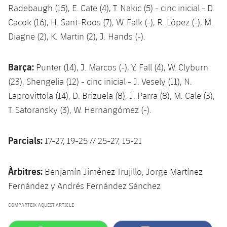
Radebaugh (15), E. Cate (4), T. Nakic (5) - cinc inicial - D.
Cacok (16), H. Sant-Roos (7), W. Falk (-), R. López (-), M.
Diagne (2), K. Martin (2), J. Hands (-).
Barça:
Punter (14), J. Marcos (-), Y. Fall (4), W. Clyburn
(23), Shengelia (12) - cinc inicial - J. Vesely (11), N.
Laprovittola (14), D. Brizuela (8), J. Parra (8), M. Cale (3),
T. Satoransky (3), W. Hernangómez (-).
Parcials:
17-27, 19-25 // 25-27, 15-21
Àrbitres:
Benjamín Jiménez Trujillo, Jorge Martínez
Fernández y Andrés Fernández Sánchez
COMPARTEIX AQUEST ARTICLE