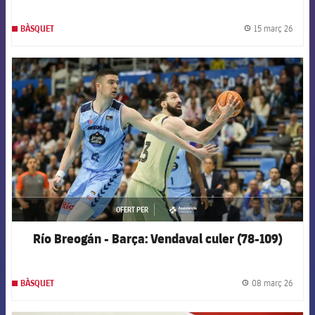
15 març 26
BÀSQUET
label.
FCB Barcelona badge
OFERT PER
asistencia
Río Breogán - Barça: Vendaval culer (78-109)
08 març 26
BÀSQUET
label.