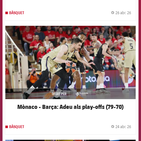
26 abr. 26
BÀSQUET
label.
FCB Barcelona badge
OFERT PER
asistencia
Mònaco - Barça: Adeu als play-offs (79-70)
24 abr. 26
BÀSQUET
label.