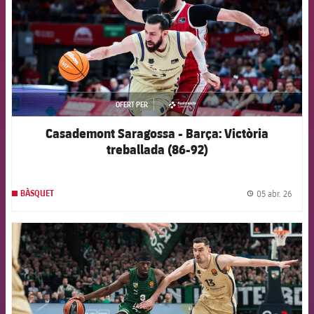
OFERT PER
asistencia
Casademont Saragossa - Barça: Victòria
treballada (86-92)
05 abr. 26
BÀSQUET
label.
FCB Barcelona badge