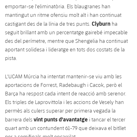
emportar-se l'eliminatòria. Els blaugranes han
mantingut un ritme ofensiu molt alt i han continuat
Clyburn
castigant des de la línia de tres punts.
ha
seguit brillant amb un percentatge gairebé impecable
des del perímetre, mentre que Shengelia ha continuat
aportant solidesa i lideratge en tots dos costats de la
pista.
L'UCAM Múrcia ha intentat mantenir-se viu amb les
aportacions de Forrest, Radebaugh i Cacok, però el
Barça ha respost cada intent de reacció amb serenor.
Els triples de Laprovittola i les accions de Vesely han
permès als culers superar per primera vegada la
vint punts d'avantatge
barrera dels
i tancar el tercer
quart amb un contundent 61-79 que deixava el bitllet
per a semifinals molt encarrilat.