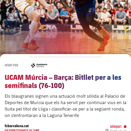
plusicon
més
Junta Directiva
plusicon
més
Estructura executiva
Barça Academy
plusicon
més
Organigrames
Més que un club
chevron-right
label.aria.chevronright
Dècada a dècada
#asistencia
OFERT PER
UCAM Múrcia – Barça: Bitllet per a les
Òrgans
Masia 360
chevron-right
label.aria.chevronright
Presidents
semifinals (76-100)
Documents
La Masia
Els blaugranes signen una actuació molt sòlida al Palacio de
chevron-right
label.aria.chevronright
Jugadors de llegenda
Deportes de Murcia que els ha servit per continuar vius en la
lluita pel títol de Lliga i classificar-se per a la següent ronda,
Comissions i òrgans
Entrenadors
chevron-right
label.aria.chevronright
on s'enfrontaran a la Laguna Tenerife
fcbarcelona.cat
BÀSQUET
Centre de documentació
Data de publicac
09:25PM DISSABTE 06 JUNY
06 de juny 26