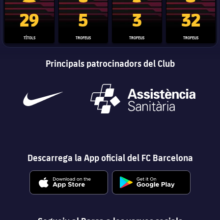
Trofeu de la Liga
Trofeu de la Lliga de Campions
Trofeu del Mundial de Clubs
Copa del 
29
5
3
32
TÍTOLS
TROFEUS
TROFEUS
TROFEUS
Principals patrocinadors del Club
Descarrega la App oficial del FC Barcelona