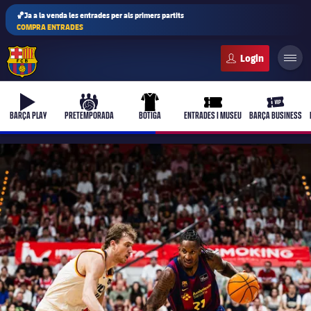
🏀Ja a la venda les entrades per als primers partits
COMPRA ENTRADES
FC Barcelona club badge
b-play
culers-ball
uniform
ticket-full
ticket-vi
BARÇA PLAY
PRETEMPORADA
BOTIGA
ENTRADES I MUSEU
BARÇA BUSINESS