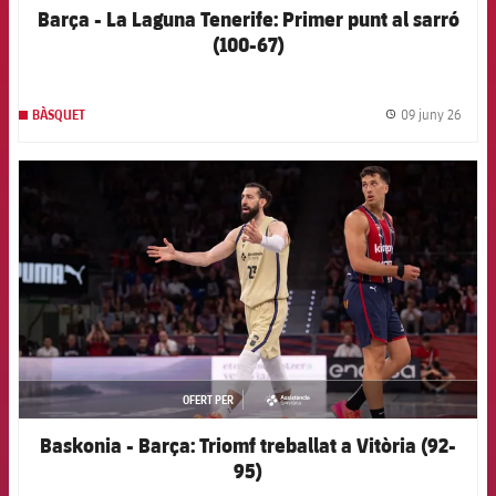
Barça - La Laguna Tenerife: Primer punt al sarró
(100-67)
09 juny 26
BÀSQUET
label.
FCB Barcelona badge
OFERT PER
asistencia
Baskonia - Barça: Triomf treballat a Vitòria (92-
95)