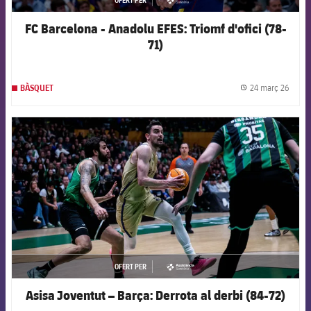
asistencia
FC Barcelona - Anadolu EFES: Triomf d'ofici (78-
71)
24 març 26
BÀSQUET
label.
FCB Barcelona badge
OFERT PER
asistencia
Asisa Joventut – Barça: Derrota al derbi (84-72)