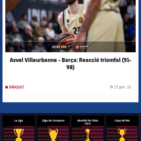
OFERT PER
asistencia
Asvel Villeurbanne - Barça: Reacció triomfal (91-
98)
23 gen. 26
BÀSQUET
label.
La Liga
Lliga de Campions
Mundial de Clubs
Copa del Rei
FIFA