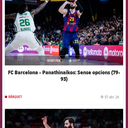
FCB Barcelona badge
OFERT PER
asistencia
FC Barcelona - Panathinaikos: Sense opcions (79-
93)
07 abr. 26
BÀSQUET
label.
FCB Barcelona badge