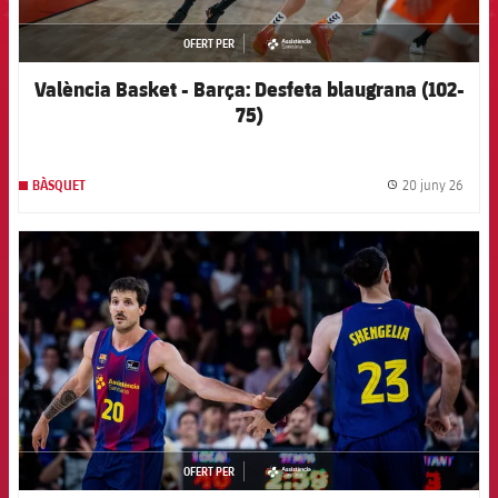
OFERT PER
asistencia
València Basket - Barça: Desfeta blaugrana (102-
75)
20 juny 26
BÀSQUET
label.
FCB Barcelona badge
OFERT PER
asistencia