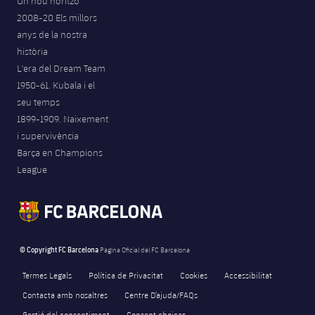
Un nou horitzó
2008-20 Els millors
anys de la nostra
història
L'era del Dream Team
1950-61. Kubala i el
seu temps
1899-1909. Naixement
i supervivència
Barça en Champions
League
© Copyright FC Barcelona
Pàgina Oficial del FC Barcelona
Termes Legals
Política de Privacitat
Cookies
Accessibilitat
Contacta amb nosaltres
Centre D’ajuda/FAQs
Gestió del consentiment
Consent choices