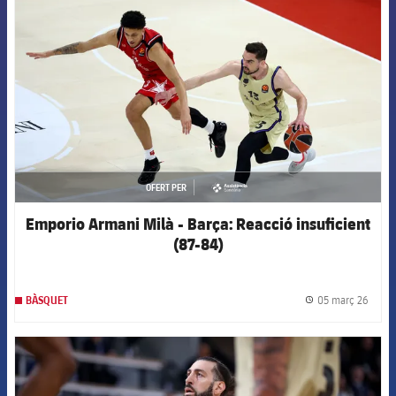
FCB Barcelona badge
OFERT PER
asistencia
Emporio Armani Milà - Barça: Reacció insuficient
(87-84)
05 març 26
BÀSQUET
label.
FCB Barcelona badge