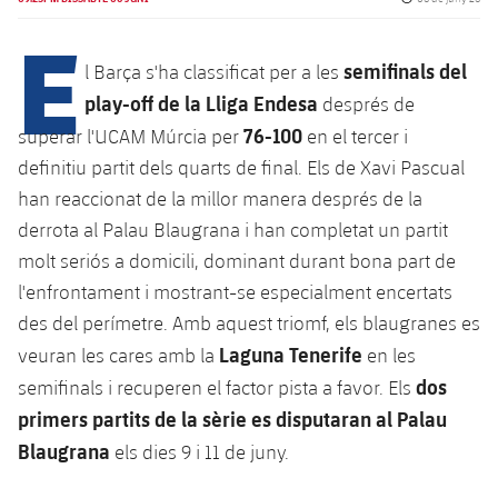
E
semifinals del
l Barça s'ha classificat per a les
plusicon
més
play-off de la Lliga Endesa
després de
Instal·lacions
76-100
superar l'UCAM Múrcia per
en el tercer i
definitiu partit dels quarts de final. Els de Xavi Pascual
Spotify Camp Nou
han reaccionat de la millor manera després de la
derrota al Palau Blaugrana i han completat un partit
Palau Blaugrana
molt seriós a domicili, dominant durant bona part de
l'enfrontament i mostrant-se especialment encertats
Estadi Johan Cruyff
des del perímetre. Amb aquest triomf, els blaugranes es
Laguna Tenerife
veuran les cares amb la
en les
Barça Cafe
dos
semifinals i recuperen el factor pista a favor. Els
plusicon
més
primers partits de la sèrie es disputaran al Palau
Ciutat Esportiva
Serveis
Blaugrana
els dies 9 i 11 de juny.
plusicon
més
La Masia