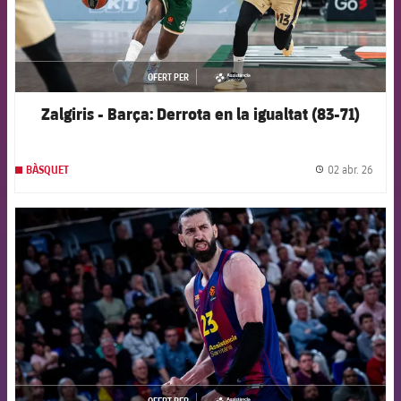
OFERT PER
asistencia
Zalgiris - Barça: Derrota en la igualtat (83-71)
02 abr. 26
BÀSQUET
label.
FCB Barcelona badge
OFERT PER