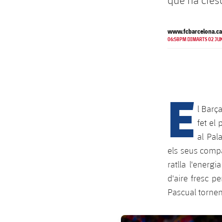
que ha cres
www.fcbarcelona.ca
06:58PM DIMARTS 02 JU
E
l Barç
fet el
al Pal
els seus compa
ratlla l'energ
d'aire fresc pe
Pascual tornen
FC Barcelona club badge