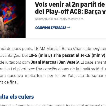
Vols venir al 2n partit de
del Play-off ACB: Barça
Murcia?
Aconsegueix ara les teves entrades
COMPRAR ENTRADES
DATA DE PUBLICACIÓ
nici de pocs punts, UCAM Múrcia i Barça s'han submergit e
10-5 (min 5) s'ha passat al 14-16 (min 9)
d'avantatges. Del
Juani Marcos
Jan Vesely
 de jugadors com
i
. El base argent
nista i el pivot txec l'ha conclòs abans de la finalització d
ncara quedava molta feina per fer en l'objectiu de sumar 
ts de final.
lta els culers
agat els ànims locals al segon quart; ha estat el principal 