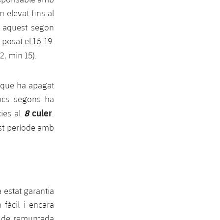
n elevat fins al
 aquest segon
 posat el 16-19.
2, min 15).
 que ha apagat
ocs segons ha
8
culer
cies al
.
st període amb
a estat garantia
 fàcil i encara
t de remuntada