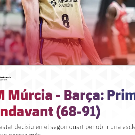
#asistencia
 Múrcia - Barça: Pri
endavant (68-91)
estat decisiu en el segon quart per obrir una escl