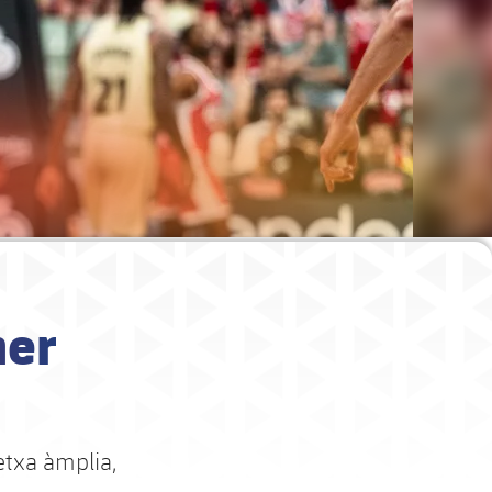
mer
etxa àmplia,