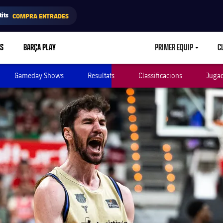
its
COMPRA ENTRADES
RS
BARÇA PLAY
PRIMER EQUIP
C
LABEL.ARIA.CA
Gameday Shows
Resultats
Classificacions
Juga