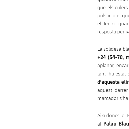
que els culer
pulsacions que
el tercer qua
resposta per ig
La solidesa bl
+24 (54-78, m
aplanar, encar
tant, ha esta
d'aquesta eli
aquest darrer
marcador s'ha a
Així doncs, el 
Palau Bla
al