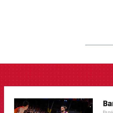
label.aria.barcelon
Ba
FCB Barcelona badge
Els cu