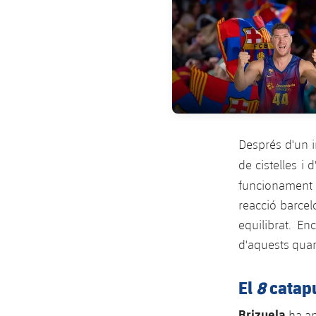
Després d'un i
de cistelles i 
funcionament
reacció barcelo
equilibrat. E
d'aquests quar
El
8
catapu
Brizuela
ha ap