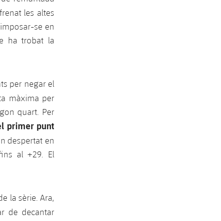
renat les altes
d'imposar-se en
e ha trobat la
ts per negar el
sta màxima per
egon quart. Per
el primer punt
an despertat en
ins al +29. El
e la sèrie. Ara,
ar de decantar