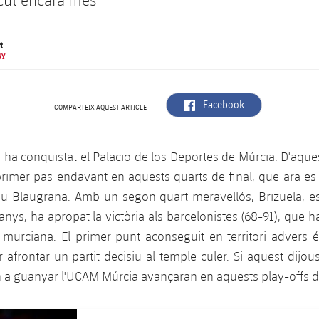
cut encara més
t
NY
label.aria.facebook
Facebook
COMPARTEIX AQUEST ARTICLE
a ha conquistat el Palacio de los Deportes de Múrcia. D'aqu
 primer pas endavant en aquests quarts de final, que ara e
au Blaugrana. Amb un segon quart meravellós, Brizuela, es
nys, ha apropat la victòria als barcelonistes (68-91), que 
ia murciana. El primer punt aconseguit en territori advers
r afrontar un partit decisiu al temple culer. Si aquest dijou
 a guanyar l'UCAM Múrcia avançaran en aquests play-offs d