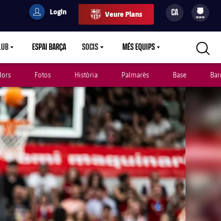
Login
CA
Veure Plans
filled-badge
user
Culers
www
LUB
ESPAI BARÇA
SOCIS
MÉS EQUIPS
RETDOWN
LABEL.ARIA.CARETDOWN
LABEL.ARIA.CARETDOWN
LABEL.ARIA.CARETDOWN
dors
Fotos
Història
Palmarès
Base
Bar