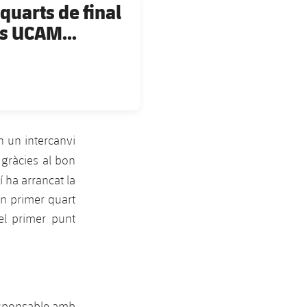
 quarts de final
 vs UCAM
n un intercanvi
gràcies al bon
í ha arrancat la
'un primer quart
el primer punt
responsable amb