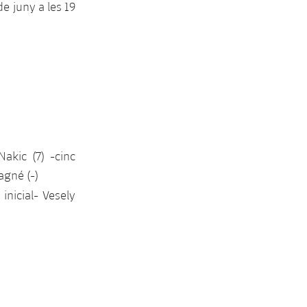
e juny a les 19
Nakic (7) -cinc
iagné (-)
 inicial- Vesely