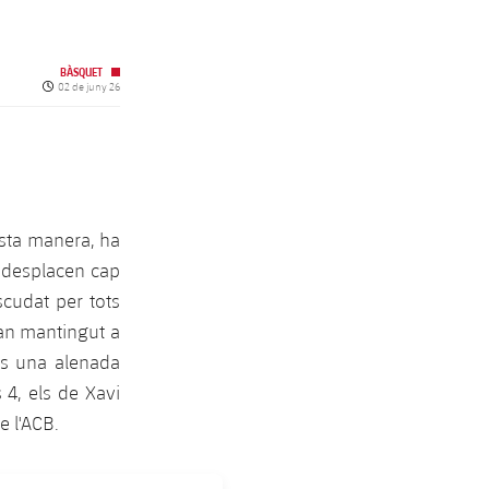
BÀSQUET
Data de publicació
02 de juny 26
esta manera, ha
s desplacen cap
cudat per tots
han mantingut a
 és una alenada
s 4, els de Xavi
e l'ACB.