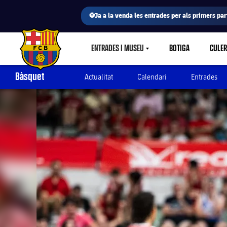
⚽Ja a la venda les entrades per als primers part
ENTRADES I MUSEU
BOTIGA
CULE
LABEL.SHARE.CARETDOWN
FC Barcelona club badge
Bàsquet
Actualitat
Calendari
Entrades