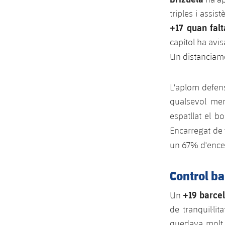
triples i assis
+17 quan fal
capítol ha avis
Un distanciame
L'aplom defens
qualsevol me
espatllat el b
Encarregat de
un 67% d'ence
Control ba
+19 barcel
Un
de tranquil·li
quedava molt 