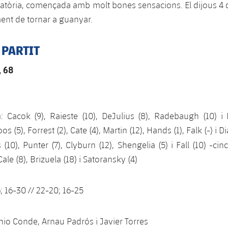
atòria, començada amb molt bones sensacions. El dijous 4 d
ent de tornar a guanyar.
 PARTIT
 68
a
: Cacok (9), Raieste (10), DeJulius (8), Radebaugh (10) i 
os (5), Forrest (2), Cate (4), Martin (12), Hands (1), Falk (-) i D
 (10), Punter (7), Clyburn (12), Shengelia (5) i Fall (10) -cinc
 Cale (8), Brizuela (18) i Satoransky (4)
6; 16-30 // 22-20; 16-25
nio Conde, Arnau Padrós i Javier Torres