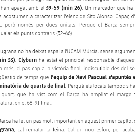
39-59 (min 26)
s han apagat amb el
. Un marcador que ha f
 acostumen a caracteritzar l'elenc de Sito Alonso. Capaç 
rt, però només per dues unitats. Perquè el Barça sempr
ualar els punts contraris (52-66).
augrana no ha deixat espai a l'UCAM Múrcia, sense argumen
in 33)
Clyburn
.
ha estat el principal responsable d'aque
a més, el pas cap a la victòria final; indiscutible des del s
l'equip de Xavi Pascual s'apuntés 
t qüestió de temps que
minatòria de quarts de final
. Perquè els locals tampoc s'h
 quart, que ha vist com el Barça ha ampliat el marge f
turat en el 68-91 final.
Barça ha fet un pas molt important en aquest primer capítol d
ugrana
, cal rematar la feina. Cal un nou esforç per acab