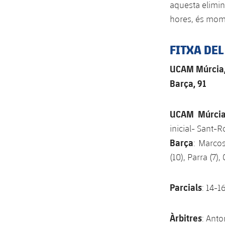
aquesta elimin
hores, és mom
FITXA DEL
UCAM Múrcia,
Barça, 91
UCAM Múrci
inicial- Sant-Ro
Barça
: Marcos
(10), Parra (7),
Parcials
: 14-1
Àrbitres
: Anto