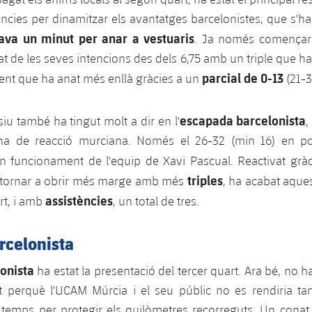
tències per dinamitzar els avantatges barcelonistes, que s'ha
tava un minut per anar a vestuaris
. Ja només començar
at de les seves intencions des dels 6,75 amb un triple que ha
parcial de 0-13
nt que ha anat més enllà gràcies a un
(21-3
escapada barcelonista
iu també ha tingut molt a dir en l'
,
na de reacció murciana. Només el 26-32 (min 16) en p
on funcionament de l'equip de Xavi Pascual. Reactivat grà
triples
 tornar a obrir més marge amb més
, ha acabat aque
assistències
rt, i amb
, un total de tres.
rcelonista
onista
ha estat la presentació del tercer quart. Ara bé, no h
tat perquè l'UCAM Múrcia i el seu públic no es rendiria tan
temps per protegir els quilòmetres recorreguts. Un cona