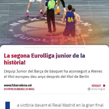
plusicon
més
Junta Directiva
plusicon
més
Estructura executiva
Barça Academy
plusicon
més
Organigrames
Més que un club
chevron-right
label.aria.chevronright
La segona Eurolliga junior de la
Dècada a dècada
història!
Òrgans
Masia 360
chevron-right
label.aria.chevronright
Presidents
L’equip Junior del Barça de bàsquet ha aconseguit a Atenes
el títol europeu deu anys després del títol de Berlín
Documents
La Masia
chevron-right
label.aria.chevronright
Jugadors de llegenda
www.fcbarcelona.cat
BÀSQUET
Data de publicac
04:59PM DIUMENGE 24 MAIG
24 de maig 26
Comissions i òrgans
Entrenadors
chevron-right
label.aria.chevronright
L
a victòria davant el Reial Madrid en la gran final
Centre de documentació