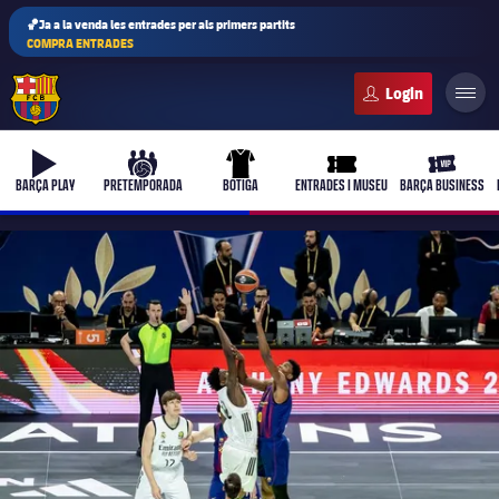
🏀Ja a la venda les entrades per als primers partits
COMPRA ENTRADES
FC Barcelona club badge
b-play
culers-ball
uniform
ticket-full
ticket-vi
BARÇA PLAY
PRETEMPORADA
BOTIGA
ENTRADES I MUSEU
BARÇA BUSINESS