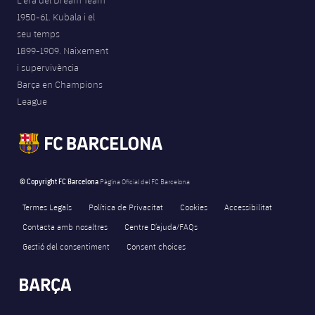
1950-61. Kubala i el
seu temps
1899-1909. Naixement
i supervivència
Barça en Champions
League
© Copyright FC Barcelona
Pàgina Oficial del FC Barcelona
Termes Legals
Política de Privacitat
Cookies
Accessibilitat
Contacta amb nosaltres
Centre D’ajuda/FAQs
Gestió del consentiment
Consent choices
FORÇA BARÇA
502
label.aria.fire
Força Barça
label.aria.forcabarca