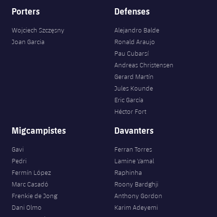
Porters
Defenses
Wojciech Szczęsny
Alejandro Balde
Joan Garcia
Ronald Araujo
Pau Cubarsí
Andreas Christensen
Gerard Martín
Jules Kounde
Eric García
Héctor Fort
Migcampistes
Davanters
Gavi
Ferran Torres
Pedri
Lamine Yamal
Fermín López
Raphinha
Marc Casadó
Roony Bardghji
Frenkie de Jong
Anthony Gordon
Dani Olmo
Karim Adeyemi