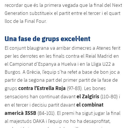
Serveis Mèdics
recordar que és la primera vegada que la final del Next
Acreditacions
Generation substitueix el partit entre el tercer i el quart
Accessibilitat
Instal·lacions
lloc de la Final Four.
Una fase de grups excel·lent
El conjunt blaugrana va arribar dimecres a Atenes ferit
per les derrotes en les finals contra el Reial Madrid en
el Campionat d’Espanya a Huelva i en la Lliga U22 a
Burgos. A Grècia, l’equip s’ha refet a base de bon joc a
partir de la segona part del primer partit de la fase de
contra l’Estrella Roja
grups
(97-83). Les bones
el Zalgiris
sensacions han continuat davant
(110-80) i
el combinat
en el tercer i decisiu partit davant
americà 3SSB
(84-101). El premi ha sigut jugar la final
al majestuós OAKA i l’equip no ho ha desaprofitat,