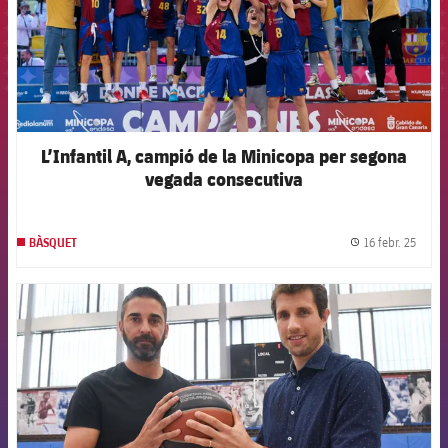
L’Infantil A, campió de la Minicopa per segona
vegada consecutiva
16 febr. 25
BÀSQUET
label.
FCB Barcelona badge