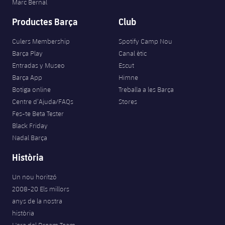
Marc Bernal
Productes Barça
Club
Culers Membership
Spotify Camp Nou
Barça Play
Canal ètic
Entradas y Museo
Escut
Barça App
Himne
Botiga online
Treballa a les Barça
Centre d’Ajuda/FAQs
Stores
Fes-te Beta Tester
Black Friday
Nadal Barça
Història
Un nou horitzó
2008-20 Els millors
anys de la nostra
història
L'era del Dream Team