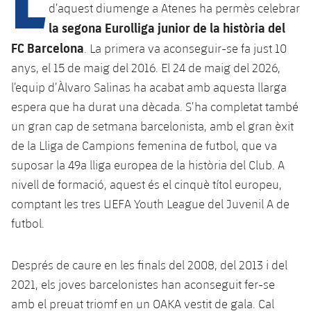
d’aquest diumenge a Atenes ha permès celebrar
la segona Eurolliga junior de la història del
plusicon
més
FC Barcelona
. La primera va aconseguir-se fa just 10
anys, el 15 de maig del 2016. El 24 de maig del 2026,
Instal·lacions
l’equip d’Àlvaro Salinas ha acabat amb aquesta llarga
espera que ha durat una dècada. S’ha completat també
Spotify Camp Nou
un gran cap de setmana barcelonista, amb el gran èxit
de la Lliga de Campions femenina de futbol, que va
Palau Blaugrana
suposar la 49a lliga europea de la història del Club. A
nivell de formació, aquest és el cinquè títol europeu,
Estadi Johan Cruyff
comptant les tres UEFA Youth League del Juvenil A de
futbol.
Barça Cafe
plusicon
més
Després de caure en les finals del 2008, del 2013 i del
Ciutat Esportiva
Serveis
2021, els joves barcelonistes han aconseguit fer-se
plusicon
més
amb el preuat triomf en un OAKA vestit de gala. Cal
La Masia