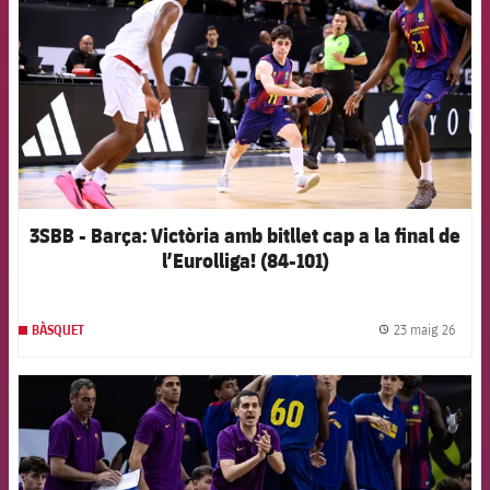
3SBB - Barça: Victòria amb bitllet cap a la final de
l’Eurolliga! (84-101)
23 maig 26
BÀSQUET
label.
FCB Barcelona badge