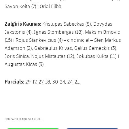
Sayon Keita (7) i Oriol Filbà.
Zalgiris Kaunas:
Kristupas Sabeckas (8), Dovydas
Jakstonis (4), Ignas Stombergas (18), Maksim Brnovic
(15) i Rojus Stankevicius (4) - cinc inicial – Sten Markus
Adamson (2), Gabrieulus Krivas, Galius Cerneckis (3),
Joris Sinica, Nojus Mistautas (12), Jokubas Kukta (11) i
Augustas Kicas (3).
Parcials:
29-17, 27-18, 30-24, 24-21.
COMPARTEIX AQUEST ARTICLE