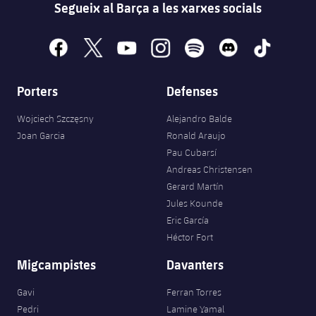
Segueix al Barça a les xarxes socials
facebook
x
youtube
instagram
spotify
discord
tiktok
Porters
Defenses
Wojciech Szczęsny
Alejandro Balde
Joan Garcia
Ronald Araujo
Pau Cubarsí
Andreas Christensen
Gerard Martín
Jules Kounde
Eric García
Héctor Fort
Migcampistes
Davanters
Gavi
Ferran Torres
Pedri
Lamine Yamal