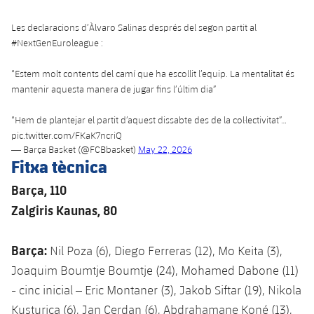
Les declaracions d’Àlvaro Salinas després del segon partit al
#NextGenEuroleague
:
“Estem molt contents del camí que ha escollit l’equip. La mentalitat és
mantenir aquesta manera de jugar fins l’últim dia”
“Hem de plantejar el partit d’aquest dissabte des de la col·lectivitat”…
pic.twitter.com/FKaK7ncriQ
— Barça Basket (@FCBbasket)
May 22, 2026
Fitxa tècnica
Barça, 110
Zalgiris Kaunas, 80
Barça:
Nil Poza (6), Diego Ferreras (12), Mo Keita (3),
Joaquim Boumtje Boumtje (24), Mohamed Dabone (11)
- cinc inicial – Eric Montaner (3), Jakob Siftar (19), Nikola
Kusturica (6), Jan Cerdan (6), Abdrahamane Koné (13),