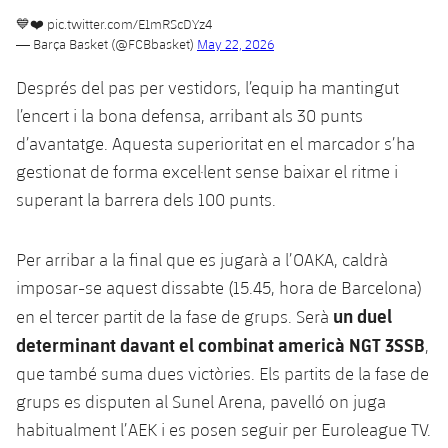
💙❤️
pic.twitter.com/E1mRScDYz4
— Barça Basket (@FCBbasket)
May 22, 2026
Després del pas per vestidors, l’equip ha mantingut
l’encert i la bona defensa, arribant als 30 punts
d’avantatge. Aquesta superioritat en el marcador s’ha
gestionat de forma excel·lent sense baixar el ritme i
superant la barrera dels 100 punts.
Per arribar a la final que es jugarà a l’OAKA, caldrà
imposar-se aquest dissabte (15.45, hora de Barcelona)
un duel
en el tercer partit de la fase de grups. Serà
determinant davant el combinat americà NGT 3SSB
,
que també suma dues victòries. Els partits de la fase de
grups es disputen al Sunel Arena, pavelló on juga
habitualment l’AEK i es posen seguir per Euroleague TV.