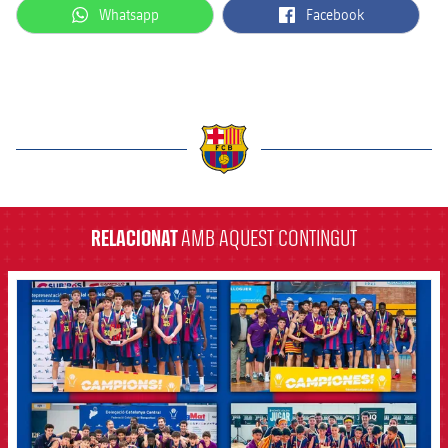
label.aria.whatsapp
label.aria.facebook
Whatsapp
Facebook
label.aria.barcelona
RELACIONAT
AMB AQUEST CONTINGUT
FCB Barcelona badge