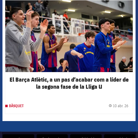
FCB Barcelona badge
El Barça Atlètic, a un pas d’acabar com a líder de
la segona fase de la Lliga U
10 abr. 26
BÀSQUET
label.