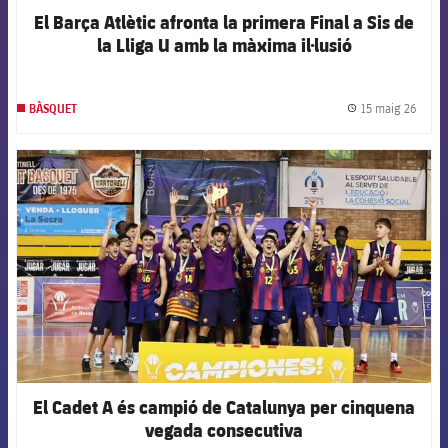
El Barça Atlètic afronta la primera Final a Sis de
la Lliga U amb la màxima il·lusió
15 maig 26
BÀSQUET
label.
FCB Barcelona badge
El Cadet A és campió de Catalunya per cinquena
vegada consecutiva