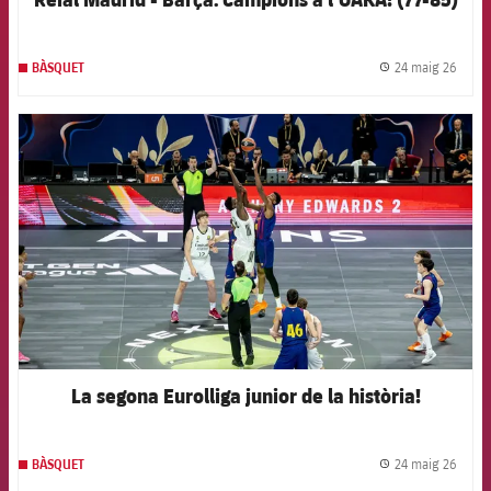
24 maig 26
BÀSQUET
label.
FCB Barcelona badge
La segona Eurolliga junior de la història!
24 maig 26
BÀSQUET
label.