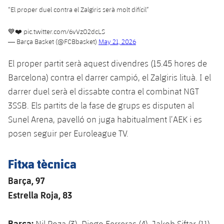
“El proper duel contra el Zalgiris serà molt difícil”
💙❤️
pic.twitter.com/6vVzO2dcLS
— Barça Basket (@FCBbasket)
May 21, 2026
El proper partit serà aquest divendres (15.45 hores de
Barcelona) contra el darrer campió, el Zalgiris lituà. I el
darrer duel serà el dissabte contra el combinat NGT
3SSB. Els partits de la fase de grups es disputen al
Sunel Arena, pavelló on juga habitualment l’AEK i es
posen seguir per Euroleague TV.
Fitxa tècnica
Barça, 97
Estrella Roja, 83
Barça:
Nil Poza (3), Diego Ferreras (4), Jakob Siftar (11),