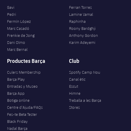
Gavi
Ferran Torres
Pedri
Lamine Yamal
Fermín López
Raphinha
Marc Casadó
Roony Bardghji
Frenkie de Jong
Anthony Gordon
Dani Olmo
Karim Adeyemi
Marc Bernal
Productes Barça
Club
Culers Membership
Spotify Camp Nou
Barça Play
Canal ètic
Entradas y Museo
Escut
Barça App
Himne
Botiga online
Treballa a les Barça
Centre d’Ajuda/FAQs
Stores
Fes-te Beta Tester
Black Friday
Nadal Barça