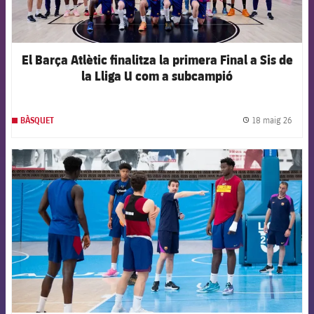
El Barça Atlètic finalitza la primera Final a Sis de
la Lliga U com a subcampió
18 maig 26
BÀSQUET
label.
FCB Barcelona badge