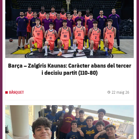
Barça – Zalgiris Kaunas: Caràcter abans del tercer
i decisiu partit (110-80)
22 maig 26
BÀSQUET
label.
FCB Barcelona badge