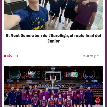
El Next Generation de l’Eurolliga, el repte final del
Junior
20 maig 26
BÀSQUET
label.
FCB Barcelona badge