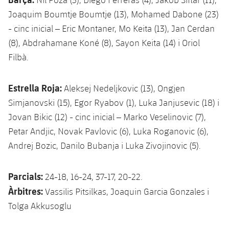
Joaquim Boumtje Boumtje (13), Mohamed Dabone (23)
- cinc inicial – Eric Montaner, Mo Keita (13), Jan Cerdan
(8), Abdrahamane Koné (8), Sayon Keita (14) i Oriol
Filbà.
Estrella Roja:
Aleksej Nedeljkovic (13), Ongjen
Simjanovski (15), Egor Ryabov (1), Luka Janjusevic (18) i
Jovan Bikic (12) - cinc inicial – Marko Veselinovic (7),
Petar Andjic, Novak Pavlovic (6), Luka Roganovic (6),
Andrej Bozic, Danilo Bubanja i Luka Zivojinovic (5).
Parcials:
24-18, 16-24, 37-17, 20-22.
Àrbitres:
Vassilis Pitsilkas, Joaquin Garcia Gonzales i
Tolga Akkusoglu