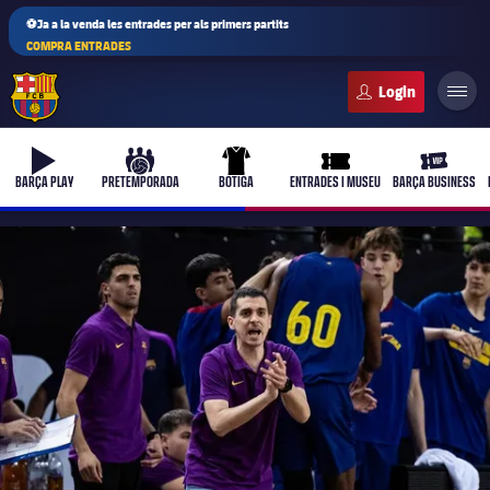
⚽Ja a la venda les entrades per als primers partits
COMPRA ENTRADES
FC Barcelona club badge
b-play
culers-ball
uniform
ticket-full
ticket-vi
BARÇA PLAY
PRETEMPORADA
BOTIGA
ENTRADES I MUSEU
BARÇA BUSINESS