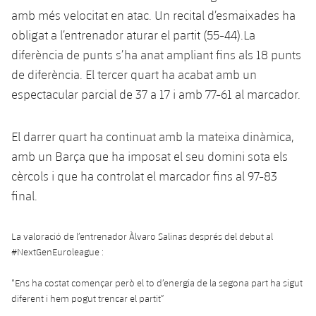
Serveis Mèdics
Acreditacions
amb més velocitat en atac. Un recital d’esmaixades ha
obligat a l’entrenador aturar el partit (55-44).La
Accessibilitat
Instal·lacions
diferència de punts s’ha anat ampliant fins als 18 punts
de diferència. El tercer quart ha acabat amb un
espectacular parcial de 37 a 17 i amb 77-61 al marcador.
El darrer quart ha continuat amb la mateixa dinàmica,
amb un Barça que ha imposat el seu domini sota els
cèrcols i que ha controlat el marcador fins al 97-83
final.
La valoració de l’entrenador Àlvaro Salinas després del debut al
#NextGenEuroleague
:
“Ens ha costat començar però el to d’energia de la segona part ha sigut
diferent i hem pogut trencar el partit”