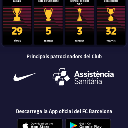
La Liga
Lliga de Campions
Mundial de Clubs
Copa del Rei
FIFA
Trofeu de la Liga
Trofeu de la Lliga de Campions
Trofeu del Mundial de Clubs
Copa del 
29
5
3
32
TÍTOLS
TROFEUS
TROFEUS
TROFEUS
Principals patrocinadors del Club
Descarrega la App oficial del FC Barcelona