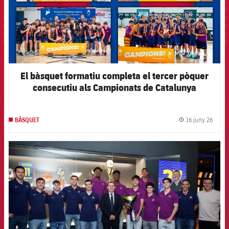
El bàsquet formatiu completa el tercer pòquer
consecutiu als Campionats de Catalunya
16 juny 26
BÀSQUET
label.
FCB Barcelona badge