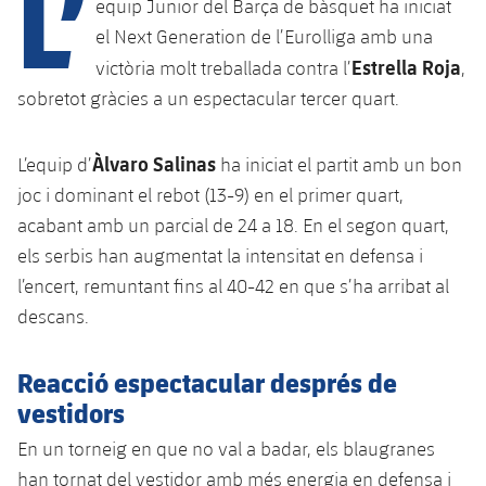
L’
equip Junior del Barça de bàsquet ha iniciat
el Next Generation de l’Eurolliga amb una
Estrella Roja
victòria molt treballada contra l’
,
plusicon
més
sobretot gràcies a un espectacular tercer quart.
Instal·lacions
Àlvaro Salinas
L’equip d’
ha iniciat el partit amb un bon
Spotify Camp Nou
joc i dominant el rebot (13-9) en el primer quart,
acabant amb un parcial de 24 a 18. En el segon quart,
Palau Blaugrana
els serbis han augmentat la intensitat en defensa i
l’encert, remuntant fins al 40-42 en que s’ha arribat al
Estadi Johan Cruyff
descans.
Barça Cafe
Reacció espectacular després de
plusicon
més
vestidors
Ciutat Esportiva
Serveis
En un torneig en que no val a badar, els blaugranes
plusicon
més
han tornat del vestidor amb més energia en defensa i
La Masia