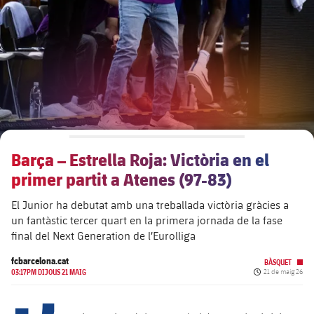
plusicon
més
Junta Directiva
plusicon
més
Estructura executiva
Barça Academy
plusicon
més
Organigrames
Més que un club
chevron-right
label.aria.chevronright
Barça – Estrella Roja: Victòria en el
Dècada a dècada
primer partit a Atenes (97-83)
Òrgans
Masia 360
chevron-right
label.aria.chevronright
Presidents
El Junior ha debutat amb una treballada victòria gràcies a
un fantàstic tercer quart en la primera jornada de la fase
Documents
La Masia
chevron-right
label.aria.chevronright
Jugadors de llegenda
final del Next Generation de l’Eurolliga
fcbarcelona.cat
Comissions i òrgans
BÀSQUET
Entrenadors
chevron-right
label.aria.chevronright
Data de publicac
03:17PM DIJOUS 21 MAIG
21 de maig 26
Centre de documentació