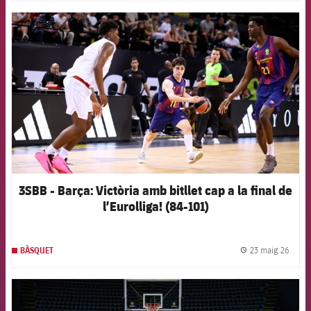
FCB Barcelona badge
3SBB - Barça: Victòria amb bitllet cap a la final de
l’Eurolliga! (84-101)
23 maig 26
BÀSQUET
label.
FCB Barcelona badge