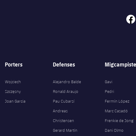
face
Porters
Defenses
Migcampiste
Wojciech
Alejandro Balde
Gavi
Szczęsny
Ronald Araujo
Pedri
Joan Garcia
Pau Cubarsí
Fermín López
Andreas
Marc Casadó
Christensen
Frenkie de Jong
Gerard Martín
Dani Olmo