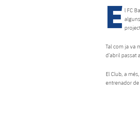
E
l FC B
alguns
projec
Tal com ja va 
d’abril passat
El Club, a més
entrenador de 