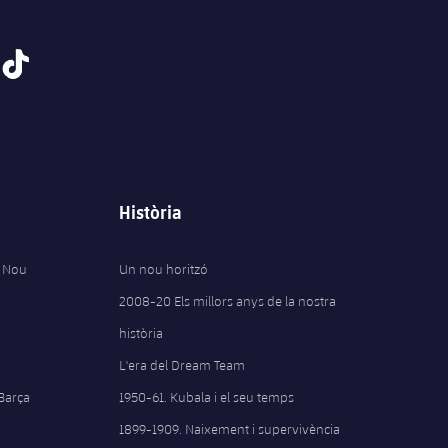
tiktok
Història
 Nou
Un nou horitzó
2008-20 Els millors anys de la nostra
història
L'era del Dream Team
 Barça
1950-61. Kubala i el seu temps
1899-1909. Naixement i supervivència