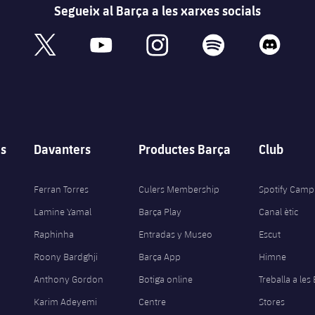
Segueix al Barça a les xarxes socials
book
x
youtube
instagram
spotify
discord
s
Davanters
Productes Barça
Club
Ferran Torres
Culers Membership
Spotify Camp
Lamine Yamal
Barça Play
Canal ètic
Raphinha
Entradas y Museo
Escut
Roony Bardghji
Barça App
Himne
Anthony Gordon
Botiga online
Treballa a les
Karim Adeyemi
Centre
Stores