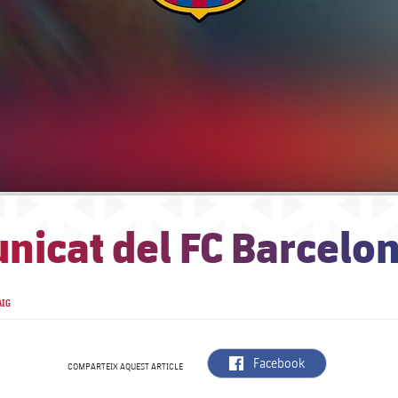
nicat del FC Barcelo
AIG
label.aria.facebook
Facebook
COMPARTEIX AQUEST ARTICLE