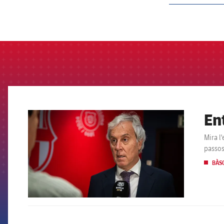
label.aria.barcelon
En
FCB Barcelona badge
Mira l
passos
BÀS