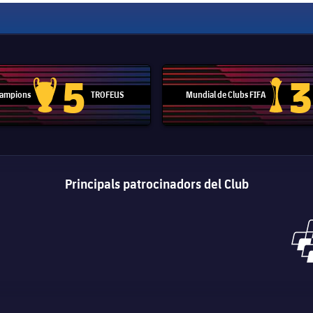
5
3
 Campions
TROFEUS
Mundial de Clubs FIFA
Trofeu de la Lliga de Campions
Trofeu del
Principals patrocinadors del Club