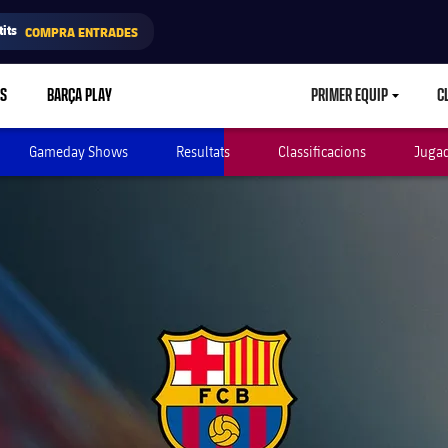
its
COMPRA ENTRADES
RS
BARÇA PLAY
PRIMER EQUIP
C
LABEL.ARIA.CA
Gameday Shows
Resultats
Classificacions
Juga