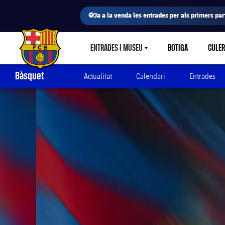
⚽Ja a la venda les entrades per als primers part
ENTRADES I MUSEU
BOTIGA
CULE
LABEL.SHARE.CARETDOWN
FC Barcelona club badge
Bàsquet
Actualitat
Calendari
Entrades