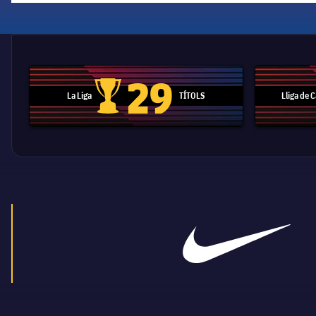
29
La Liga
TÍTOLS
Lliga de
Trofeu de la Liga