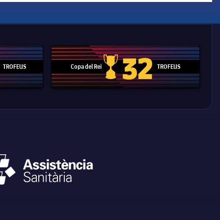
32
TROFEUS
Copa del Rei
TROFEUS
 Mundial de Clubs
Copa del Rei