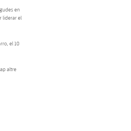
regudes en
liderar el
ro, el 10
ap altre