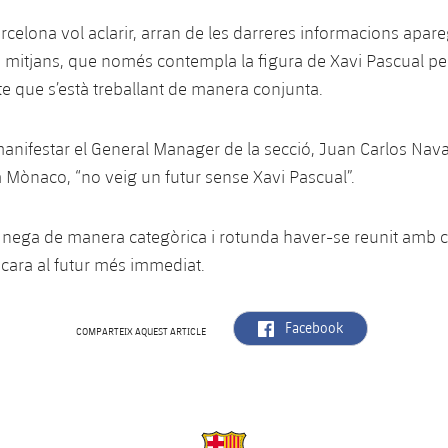
arcelona vol aclarir, arran de les darreres informacions apa
 mitjans, que només contempla la figura de Xavi Pascual per 
te que s’està treballant de manera conjunta.
manifestar el General Manager de la secció, Juan Carlos Navar
 a Mònaco, “no veig un futur sense Xavi Pascual”.
, nega de manera categòrica i rotunda haver-se reunit amb c
cara al futur més immediat.
label.aria.facebook
Facebook
COMPARTEIX AQUEST ARTICLE