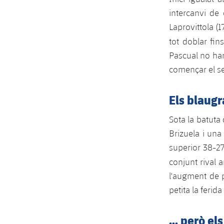
intercanvi de 
Laprovittola (1
tot doblar fin
Pascual no han
començar el se
Els blaugr
Sota la batuta
Brizuela i una
superior 38-27 
conjunt rival
l'augment de 
petita la ferid
... però e