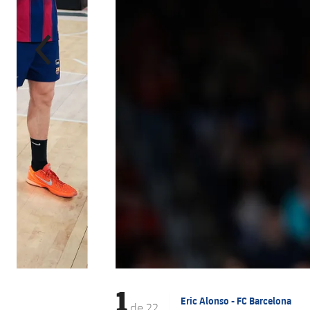
1
Eric Alonso - FC Barcelona
de
22