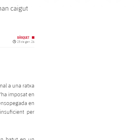
han caigut
BÀSQUET
Data de publicació
25 de gen. 26
nal a una ratxa
s'ha imposat en
a ensopegada en
insuficient per
an batut en un