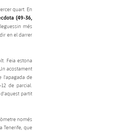
tercer quart. En
cdota (49-36,
lleguessin més
dir en el darrer
lt. Feia estona
. Un acostament
e l'apagada de
12 de parcial.
d'aquest partit
ronòmetre només
a Tenerife, que