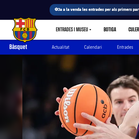
⚽Ja a la venda les entrades per als primers part
ENTRADES I MUSEU
BOTIGA
CULE
LABEL.SHARE.CARETDOWN
FC Barcelona club badge
Bàsquet
Actualitat
Calendari
Entrades