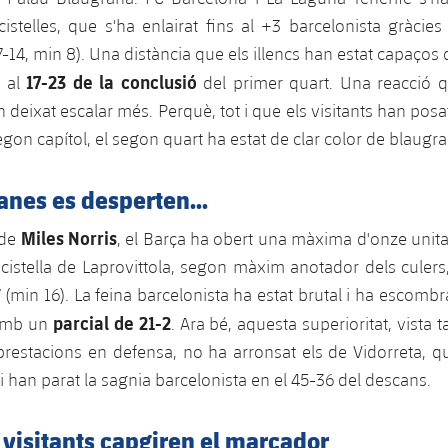
cistelles, que s'ha enlairat fins al +3 barcelonista gràcies
7-14, min 8). Una distància que els illencs han estat capaços d'
17-23 de la conclusió
s al
del primer quart. Una reacció q
 deixat escalar més. Perquè, tot i que els visitants han po
gon capítol, el segon quart ha estat de clar color de blaugr
anes es desperten...
Miles Norris
 de
, el Barça ha obert una màxima d'onze unitat
 cistella de Laprovittola, segon màxim anotador dels culer
(min 16). La feina barcelonista ha estat brutal i ha escombra
parcial de 21-2
 amb un
. Ara bé, aquesta superioritat, vista
prestacions en defensa, no ha arronsat els de Vidorreta, q
a i han parat la sagnia barcelonista en el 45-36 del descans.
ls visitants capgiren el marcador