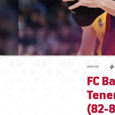
OFERT PER
FC Ba
Tener
(82-8