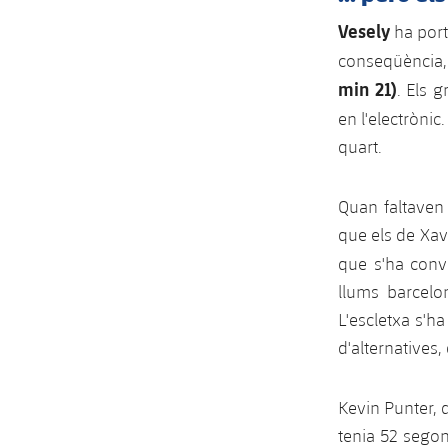
Vesely
ha port
conseqüència,
min 21)
. Els 
en l'electròni
quart.
Quan faltaven 
que els de Xav
que s'ha conv
llums barcelo
L'escletxa s'h
d'alternatives,
Kevin Punter, 
tenia 52 segon