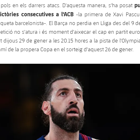
pu
pols en els darrers atacs. D'aquesta manera, s'ha posat
ictòries consecutives a l'ACB
-la primera de Xavi Pascu
nqueta barcelonista-. El Barça no perdia en Lliga des del 9
tició no s'atura i és moment d'aixecar el cap en partit eur
t dijous 29 de gener a les 20.15 hores a la pista de l'Olympi
amí de la propera Copa en el sorteig d'aquest 26 de gener.