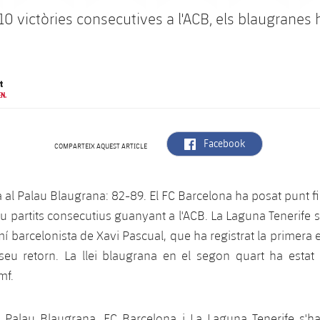
0 victòries consecutives a l'ACB, els blaugranes 
t
N.
label.aria.facebook
Facebook
COMPARTEIX AQUEST ARTICLE
a al Palau Blaugrana: 82-89. El FC Barcelona ha posat punt fi
u partits consecutius guanyant a l'ACB. La Laguna Tenerife 
mí barcelonista de Xavi Pascual, que ha registrat la primer
seu retorn. La llei blaugrana en el segon quart ha estat 
omf.
 al Palau Blaugrana. FC Barcelona i La Laguna Tenerife s'h