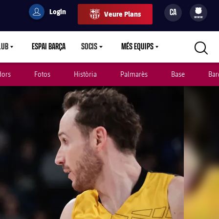
Login
CA
Veure Plans
filled-badge
user
Culers
www
LUB
ESPAI BARÇA
SOCIS
MÉS EQUIPS
RETDOWN
LABEL.ARIA.CARETDOWN
LABEL.ARIA.CARETDOWN
LABEL.ARIA.CARETDOWN
dors
Fotos
Història
Palmarès
Base
Bar