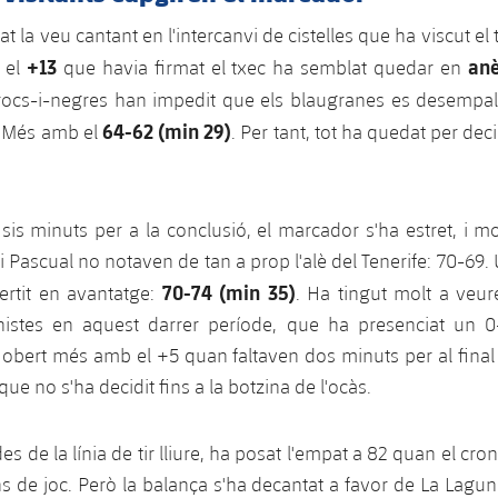
at la veu cantant en l'intercanvi de cistelles que ha viscut el 
+13
anè
 el
que havia firmat el txec ha semblat quedar en
grocs-i-negres han impedit que els blaugranes es desempa
64-62 (min 29)
c. Més amb el
. Per tant, tot ha quedat per deci
sis minuts per a la conclusió, el marcador s'ha estret, i mo
i Pascual no notaven de tan a prop l'alè del Tenerife: 70-69
70-74 (min 35)
ertit en avantatge:
. Ha tingut molt a veur
nistes en aquest darrer període, que ha presenciat un 0-
a obert més amb el +5 quan faltaven dos minuts per al final 
 que no s'ha decidit fins a la botzina de l'ocàs.
des de la línia de tir lliure, ha posat l'empat a 82 quan el c
s de joc. Però la balança s'ha decantat a favor de La Lagun