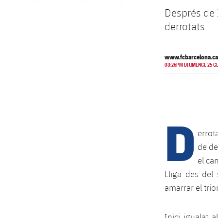
Després de 1
derrotats
www.fcbarcelona.ca
08:26PM DIUMENGE 25 GE
D
errot
de de
el ca
Lliga des del 
amarrar el tri
Inici igualat