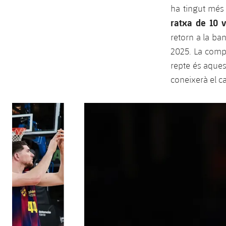
ha tingut més 
ratxa de 10 v
retorn a la ba
2025. La compe
repte és aques
coneixerà el c
Anterior
label.aria.chevronleft