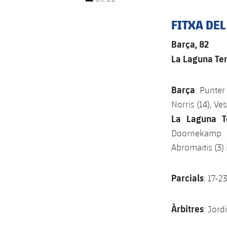
FITXA DEL
Barça, 82
La Laguna Ten
Barça
: Punter
Norris (14), Ves
La Laguna T
Doornekamp (8
Abromaitis (3) 
Parcials
: 17-2
Àrbitres
: Jord