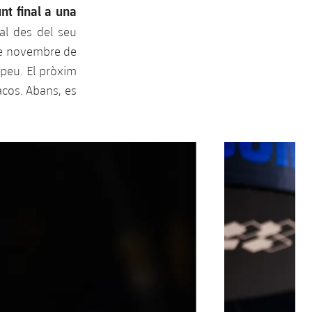
nt final a una
al des del seu
 de novembre de
opeu. El pròxim
acos. Abans, es
Següent
label.aria.chevron