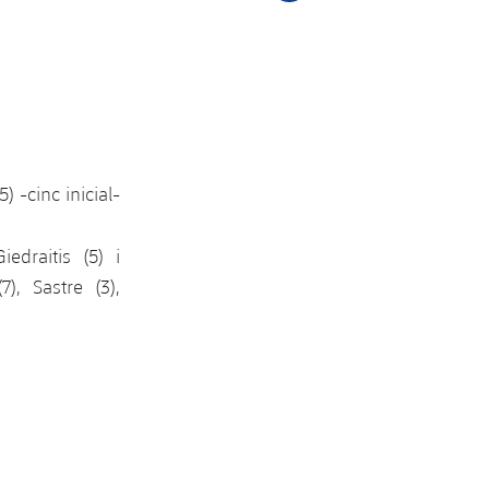
) -cinc inicial-
iedraitis (5) i
), Sastre (3),