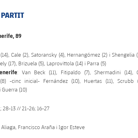
 PARTIT
erife, 89
 (14), Cale (2), Satoransky (4), Hernangómez (2) i Shengelia (5
ely (17), Brizuela (5), Laprovittola (14) i Parra (5)
enerife
: Van Beck (11), Fitipaldo (7), Shermadini (14), G
) -cinc inicial- Fernández (10), Huertas (11), Scrubb (7
i Guerra (10)
3; 28-13 // 21-26; 16-27
i Aliaga, Francisco Araña i Igor Esteve