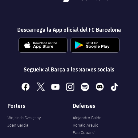
Descarrega la App oficial del FC Barcelona
Segueix al Barça a les xarxes socials
facebook
x
youtube
instagram
spotify
discord
tiktok
Porters
Defenses
Wojciech Szczęsny
Alejandro Balde
Joan Garcia
Ronald Araujo
Pau Cubarsí