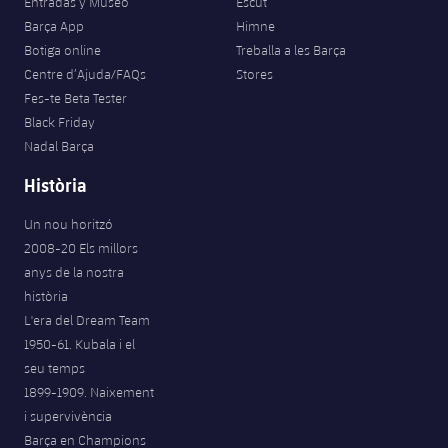
Entradas y Museo
Escut
Barça App
Himne
Botiga online
Treballa a les Barça
Centre d’Ajuda/FAQs
Stores
Fes-te Beta Tester
Black Friday
Nadal Barça
Història
Un nou horitzó
2008-20 Els millors
anys de la nostra
història
L'era del Dream Team
1950-61. Kubala i el
seu temps
1899-1909. Naixement
i supervivència
Barça en Champions