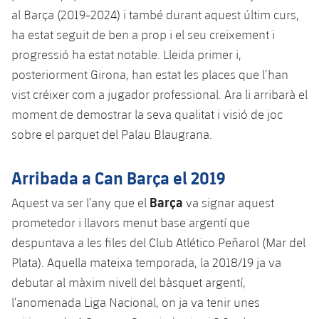
Serveis Mèdics
Acreditacions
al Barça (2019-2024) i també durant aquest últim curs,
ha estat seguit de ben a prop i el seu creixement i
Accessibilitat
Instal·lacions
progressió ha estat notable. Lleida primer i,
posteriorment Girona, han estat les places que l’han
vist créixer com a jugador professional. Ara li arribarà el
moment de demostrar la seva qualitat i visió de joc
sobre el parquet del Palau Blaugrana.
Arribada a Can Barça el 2019
Barça
Aquest va ser l’any que el
va signar aquest
prometedor i llavors menut base argentí que
despuntava a les files del Club Atlético Peñarol (Mar del
Plata). Aquella mateixa temporada, la 2018/19 ja va
debutar al màxim nivell del bàsquet argentí,
l’anomenada Liga Nacional, on ja va tenir unes