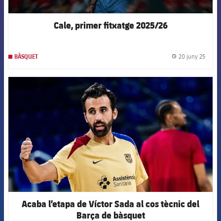
Cale, primer fitxatge 2025/26
20 juny 25
BÀSQUET
label.
FCB Barcelona badge
Acaba l’etapa de Víctor Sada al cos tècnic del
Barça de bàsquet