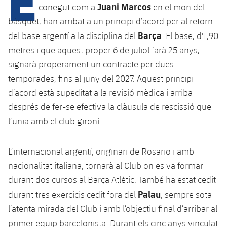
Juani Marcos
conegut com a
en el mon del
bàsquet, han arribat a un principi d’acord per al retorn
plusicon
més
Barça
del base argentí a la disciplina del
. El base, d'1,90
metres i que aquest proper 6 de juliol farà 25 anys,
Instal·lacions
signarà properament un contracte per dues
temporades, fins al juny del 2027. Aquest principi
Spotify Camp Nou
d’acord està supeditat a la revisió mèdica i arriba
després de fer-se efectiva la clàusula de rescissió que
Palau Blaugrana
l’unia amb el club gironí.
Estadi Johan Cruyff
L’internacional argentí, originari de Rosario i amb
nacionalitat italiana, tornarà al Club on es va formar
Barça Cafe
plusicon
més
durant dos cursos al Barça Atlètic. També ha estat cedit
Palau
durant tres exercicis cedit fora del
, sempre sota
Ciutat Esportiva
Serveis
l’atenta mirada del Club i amb l’objectiu final d’arribar al
plusicon
més
primer equip barcelonista.
Durant els cinc anys vinculat
La Masia