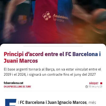
plusicon
més
Junta Directiva
plusicon
més
Estructura executiva
Barça Academy
plusicon
més
Organigrames
Més que un club
chevron-right
label.aria.chevronright
Principi d’acord entre el FC Barcelona i
Dècada a dècada
Juani Marcos
Òrgans
Masia 360
chevron-right
label.aria.chevronright
Presidents
El base argentí tornarà al Barça, on va estar vinculat entre el
2019 i el 2024, i signarà un contracte fins el juny del 2027
Documents
La Masia
chevron-right
label.aria.chevronright
Jugadors de llegenda
fcbarcelona.cat
BÀSQUET
Data de publicac
04:14PM DILLUNS 30 JUNY
30 de juny 25
Comissions i òrgans
Entrenadors
chevron-right
label.aria.chevronright
E
FC Barcelona i Juan Ignacio Marcos
l
, més
Centre de documentació