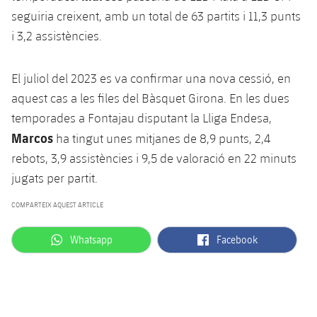
seguiria creixent, amb un total de 63 partits i 11,3 punts
i 3,2 assistències.
El juliol del 2023 es va confirmar una nova cessió, en
aquest cas a les files del Bàsquet Girona. En les dues
temporades a Fontajau disputant la Lliga Endesa,
Marcos
ha tingut unes mitjanes de 8,9 punts, 2,4
rebots, 3,9 assistències i 9,5 de valoració en 22 minuts
jugats per partit.
COMPARTEIX AQUEST ARTICLE
label.aria.whatsapp
label.aria.facebook
Whatsapp
Facebook