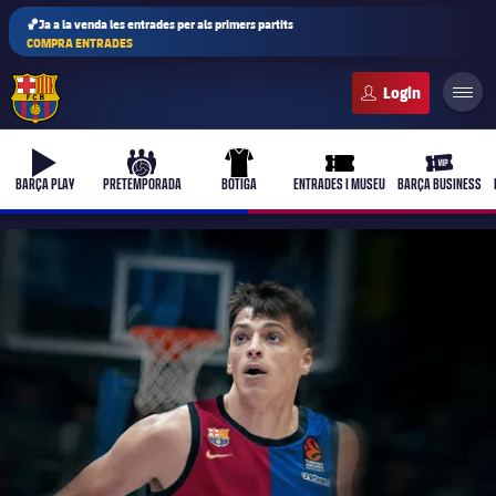
🏀Ja a la venda les entrades per als primers partits
COMPRA ENTRADES
FC Barcelona club badge
b-play
culers-ball
uniform
ticket-full
ticket-vi
BARÇA PLAY
PRETEMPORADA
BOTIGA
ENTRADES I MUSEU
BARÇA BUSINESS