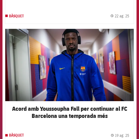
22 ag. 25
BÀSQUET
label.
FCB Barcelona badge
Acord amb Youssoupha Fall per continuar al FC
Barcelona una temporada més
19 ag. 25
BÀSQUET
label.