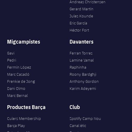
Andreas Christensen
Gerard Martín
Jules Kounde
Eric García
Héctor Fort
Migcampistes
Davanters
Gavi
Ferran Torres
Pedri
Lamine Yamal
Fermín López
Raphinha
Marc Casadó
Roony Bardghji
Frenkie de Jong
Anthony Gordon
Dani Olmo
Karim Adeyemi
Marc Bernal
Productes Barça
Club
Culers Membership
Spotify Camp Nou
Barça Play
Canal ètic