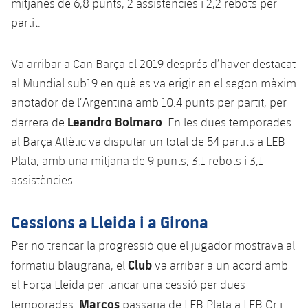
mitjanes de 6,8 punts, 2 assistències i 2,2 rebots per
partit.
Va arribar a Can Barça el 2019 després d’haver destacat
al Mundial sub19 en què es va erigir en el segon màxim
anotador de l’Argentina amb 10.4 punts per partit, per
Leandro Bolmaro
darrera de
. En les dues temporades
al Barça Atlètic va disputar un total de 54 partits a LEB
Plata, amb una mitjana de 9 punts, 3,1 rebots i 3,1
assistències.
Cessions a Lleida i a Girona
Per no trencar la progressió que el jugador mostrava al
Club
formatiu blaugrana, el
va arribar a un acord amb
el Força Lleida per tancar una cessió per dues
Marcos
temporades.
passaria de LEB Plata a LEB Or i