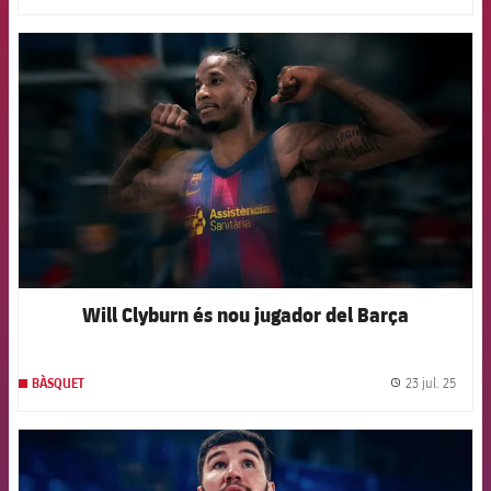
FCB Barcelona badge
Will Clyburn és nou jugador del Barça
23 jul. 25
BÀSQUET
label.
FCB Barcelona badge