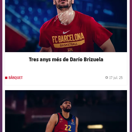
Tres anys més de Darío Brizuela
17 jul. 25
BÀSQUET
label.
FCB Barcelona badge