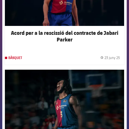
Acord per a la rescissió del contracte de Jabari
Parker
23 juny 25
BÀSQUET
label.
FCB Barcelona badge