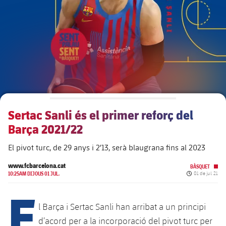
plusicon
més
Junta Directiva
plusicon
més
Estructura executiva
Barça Academy
plusicon
més
Organigrames
Més que un club
chevron-right
label.aria.chevronright
Sertac Sanli és el primer reforç del
Dècada a dècada
Barça 2021/22
Òrgans
Masia 360
chevron-right
label.aria.chevronright
Presidents
El pivot turc, de 29 anys i 2’13, serà blaugrana fins al 2023
Documents
La Masia
www.fcbarcelona.cat
chevron-right
label.aria.chevronright
Jugadors de llegenda
BÀSQUET
Data de public
10:25AM DIJOUS 01 JUL.
01 de jul. 21
E
Comissions i òrgans
Entrenadors
chevron-right
label.aria.chevronright
l Barça i Sertac Sanli han arribat a un principi
d’acord per a la incorporació del pivot turc per
Centre de documentació