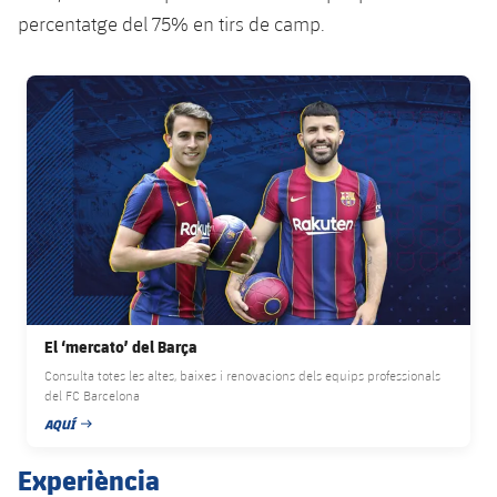
percentatge del 75% en tirs de camp.
FC Barcelona club badge
El ‘mercato’ del Barça
Consulta totes les altes, baixes i renovacions dels equips professionals
del FC Barcelona
AQUÍ
DATA DE PUBLICACIÓ
Experiència