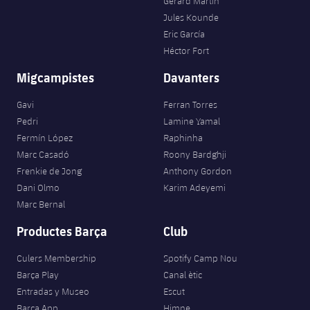
Gerard Martín
Jules Kounde
Eric García
Héctor Fort
Migcampistes
Davanters
Gavi
Ferran Torres
Pedri
Lamine Yamal
Fermín López
Raphinha
Marc Casadó
Roony Bardghji
Frenkie de Jong
Anthony Gordon
Dani Olmo
Karim Adeyemi
Marc Bernal
Productes Barça
Club
Culers Membership
Spotify Camp Nou
Barça Play
Canal ètic
Entradas y Museo
Escut
Barça App
Himne