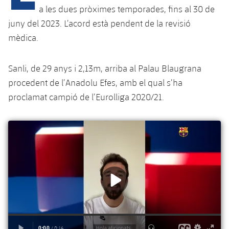
a les dues pròximes temporades, fins al 30 de
juny del 2023. L’acord està pendent de la revisió
plusicon
més
mèdica.
Instal·lacions
Sanli, de 29 anys i 2,13m, arriba al Palau Blaugrana
procedent de l’Anadolu Efes, amb el qual s’ha
Spotify Camp Nou
proclamat campió de l’Eurolliga 2020/21.
Palau Blaugrana
Estadi Johan Cruyff
Barça Cafe
plusicon
més
Ciutat Esportiva
Serveis
plusicon
més
La Masia