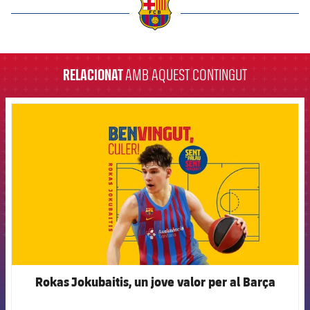
label.aria.barcelona
RELACIONAT
AMB AQUEST CONTINGUT
FCB Barcelona badge
Rokas Jokubaitis, un jove valor per al Barça