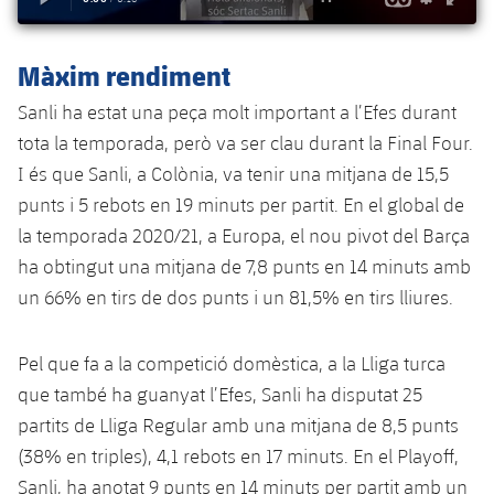
Serveis Mèdics
Acreditacions
Màxim rendiment
Accessibilitat
Instal·lacions
Sanli ha estat una peça molt important a l’Efes durant
tota la temporada, però va ser clau durant la Final Four.
I és que Sanli, a Colònia, va tenir una mitjana de 15,5
punts i 5 rebots en 19 minuts per partit. En el global de
la temporada 2020/21, a Europa, el nou pivot del Barça
ha obtingut una mitjana de 7,8 punts en 14 minuts amb
un 66% en tirs de dos punts i un 81,5% en tirs lliures.
Pel que fa a la competició domèstica, a la Lliga turca
que també ha guanyat l’Efes, Sanli ha disputat 25
partits de Lliga Regular amb una mitjana de 8,5 punts
(38% en triples), 4,1 rebots en 17 minuts. En el Playoff,
Sanli, ha anotat 9 punts en 14 minuts per partit amb un