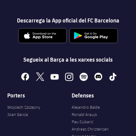
Descarrega la App oficial del FC Barcelona
Segueix al Barça a les xarxes socials
facebook
x
youtube
instagram
spotify
discord
tiktok
Porters
Defenses
Wojciech Szczęsny
Alejandro Balde
Joan Garcia
Ronald Araujo
Pau Cubarsí
Andreas Christensen