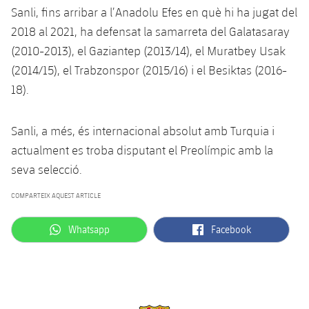
Sanli, fins arribar a l’Anadolu Efes en què hi ha jugat del
2018 al 2021, ha defensat la samarreta del Galatasaray
(2010-2013), el Gaziantep (2013/14), el Muratbey Usak
(2014/15), el Trabzonspor (2015/16) i el Besiktas (2016-
18).
Sanli, a més, és internacional absolut amb Turquia i
actualment es troba disputant el Preolímpic amb la
seva selecció.
COMPARTEIX AQUEST ARTICLE
label.aria.whatsapp
label.aria.facebook
Whatsapp
Facebook