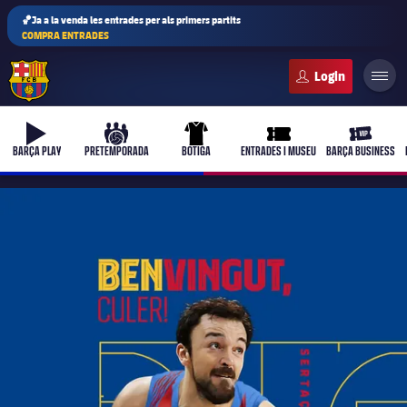
🏀Ja a la venda les entrades per als primers partits
COMPRA ENTRADES
FC Barcelona club badge
b-play
culers-ball
uniform
ticket-full
ticket-vi
BARÇA PLAY
PRETEMPORADA
BOTIGA
ENTRADES I MUSEU
BARÇA BUSINESS