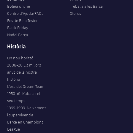
Botiga online
Treballa a les Barça
Centre d’Ajuda/FAQs
Stores
Fes-te Beta Tester
Black Friday
Nadal Barça
Història
Un nou horitzó
2008-20 Els millors
anys de la nostra
història
L'era del Dream Team
1950-61. Kubala i el
seu temps
1899-1909. Naixement
i supervivència
Barça en Champions
League