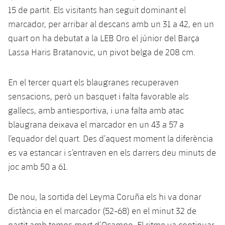
Serveis Mèdics
Acreditacions
15 de partit. Els visitants han seguit dominant el
marcador, per arribar al descans amb un 31 a 42, en un
Accessibilitat
Instal·lacions
quart on ha debutat a la LEB Oro el júnior del Barça
Lassa Haris Bratanovic, un pivot belga de 208 cm.
En el tercer quart els blaugranes recuperaven
sensacions, però un basquet i falta favorable als
gallecs, amb antiesportiva, i una falta amb atac
blaugrana deixava el marcador en un 43 a 57 a
l’equador del quart. Des d’aquest moment la diferència
es va estancar i s’entraven en els darrers deu minuts de
joc amb 50 a 61.
De nou, la sortida del Leyma Coruña els hi va donar
distància en el marcador (52-68) en el minut 32 de
partit amb temps mort d’Ocampo. El ritme va continuar