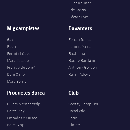
Jules Kounde
Eric García
Héctor Fort
Migcampistes
Davanters
Gavi
Ferran Torres
Pedri
Lamine Yamal
Fermín López
Raphinha
Marc Casadó
Roony Bardghji
Frenkie de Jong
Anthony Gordon
Dani Olmo
Karim Adeyemi
Marc Bernal
Productes Barça
Club
Culers Membership
Spotify Camp Nou
Barça Play
Canal ètic
Entradas y Museo
Escut
Barça App
Himne