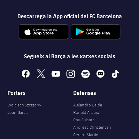
Descarrega la App oficial del FC Barcelona
Segueix al Barça a les xarxes socials
facebook
x
youtube
instagram
spotify
discord
tiktok
Porters
Defenses
Wojciech Szczęsny
Alejandro Balde
Joan Garcia
Ronald Araujo
Pau Cubarsí
Andreas Christensen
Gerard Martín