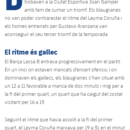
trobaven a la Ciutat Esportiva Joan Gamper
amb fam de sumar un triomf. Els blaugranes
no van poder contrarestar el ritme del Leyma Coruña i
plusicon
més
els homes entrenats per Gustavo Aranzana van
Instal·lacions
aconseguir el seu tercer triomf de la temporada
Spotify Camp Nou
El ritme és gallec
El Barça Lassa B entrava progressivament en el partit.
Palau Blaugrana
En un inici on estaven mancats d’encert ofensiu i on
dominaven els gallecs, els blaugranes s’han situat amb
Estadi Johan Cruyff
un 12 a 11 favorable a manca de dos minuts i mig per a
la fi del primer quart, un quart que ha caigut del costat
Barça Cafe
visitant per 16 a 19.
plusicon
més
Ciutat Esportiva
Serveis
Seguint el ritme que havia assolit a la fi del primer
plusicon
més
quart, el Leyma Coruña marxava per 19 a 31 en el minut
La Masia