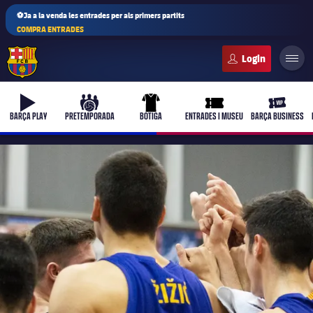
⚽Ja a la venda les entrades per als primers partits
COMPRA ENTRADES
FC Barcelona club badge
b-play
culers-ball
uniform
ticket-full
ticket-vi
BARÇA PLAY
PRETEMPORADA
BOTIGA
ENTRADES I MUSEU
BARÇA BUSINESS