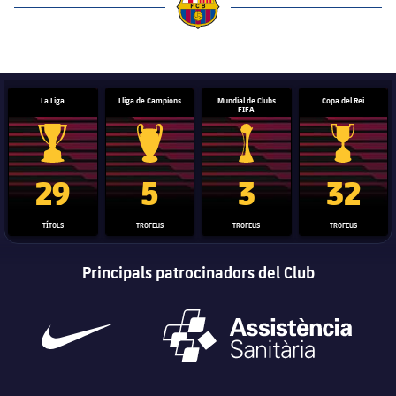
label.aria.barcelona
La Liga
Lliga de Campions
Mundial de Clubs
Copa del Rei
FIFA
Trofeu de la Liga
Trofeu de la Lliga de Campions
Trofeu del Mundial de Clubs
Copa del 
29
5
3
32
TÍTOLS
TROFEUS
TROFEUS
TROFEUS
Principals patrocinadors del Club