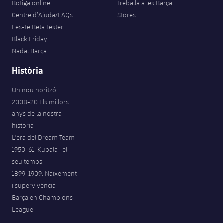
Botiga online
Treballa a les Barça
Centre d’Ajuda/FAQs
Stores
Fes-te Beta Tester
Black Friday
Nadal Barça
Història
Un nou horitzó
2008-20 Els millors
anys de la nostra
història
L'era del Dream Team
1950-61. Kubala i el
seu temps
1899-1909. Naixement
i supervivència
Barça en Champions
League