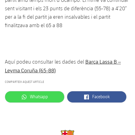
sent visitant i els 23 punts de diferència (55-78) a 4’20”
per a la fi del partit ja eren insalvables i el partit
finalitzava amb el 65 a 88
Barça Lassa B –
Aquí podeu consultar les dades del
Leyma Coruña (65-88)
COMPARTEIX AQUEST ARTICLE
label.aria.whatsapp
label.aria.facebook
Whatsapp
Facebook