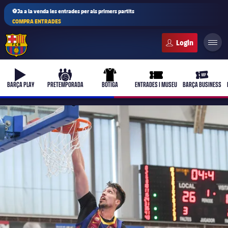
⚽Ja a la venda les entrades per als primers partits
COMPRA ENTRADES
FC Barcelona club badge
b-play
culers-ball
uniform
ticket-full
ticket-vi
BARÇA PLAY
PRETEMPORADA
BOTIGA
ENTRADES I MUSEU
BARÇA BUSINESS