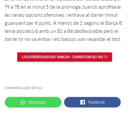
79 a 78 en el minut 3 de la pròrroga Juaristi aprofitava
les seves opcions ofensives i entrava al darrer minut
guanyant per 4 punts. A menys de 2 segons el Barça B
tenia possessió amb un 82 a 84 desfavorable però el
darrer tir no va entrar i els bascos van revalidar el títol.
LES ESTADÍSTIQUES DEL BARÇA B - JUARISTI ISB (82-84)
ENLLAÇ EXTE
COMPARTEIX AQUEST ARTICLE
label.aria.whatsapp
label.aria.facebook
Whatsapp
Facebook