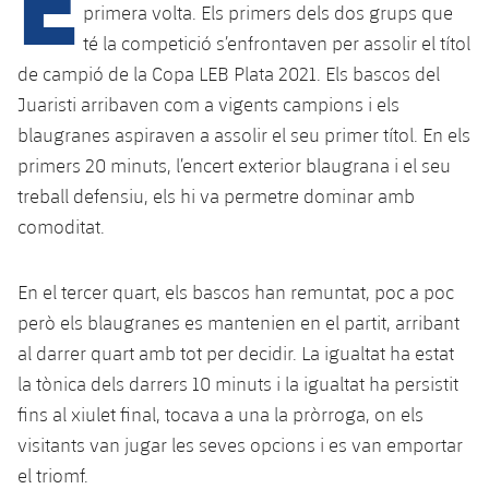
primera volta. Els primers dels dos grups que
té la competició s’enfrontaven per assolir el títol
plusicon
més
de campió de la Copa LEB Plata 2021. Els bascos del
Juaristi arribaven com a vigents campions i els
Instal·lacions
blaugranes aspiraven a assolir el seu primer títol. En els
primers 20 minuts, l’encert exterior blaugrana i el seu
Spotify Camp Nou
treball defensiu, els hi va permetre dominar amb
comoditat.
Palau Blaugrana
En el tercer quart, els bascos han remuntat, poc a poc
Estadi Johan Cruyff
però els blaugranes es mantenien en el partit, arribant
al darrer quart amb tot per decidir. La igualtat ha estat
Barça Cafe
la tònica dels darrers 10 minuts i la igualtat ha persistit
plusicon
més
fins al xiulet final, tocava a una la pròrroga, on els
Ciutat Esportiva
Serveis
visitants van jugar les seves opcions i es van emportar
plusicon
més
el triomf.
La Masia