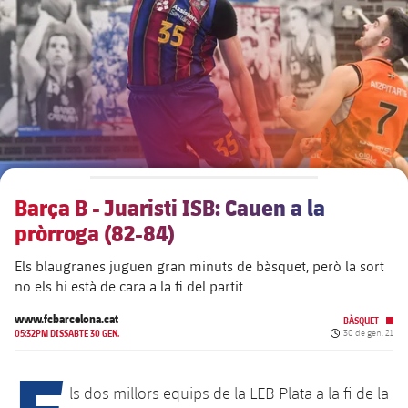
plusicon
més
Junta Directiva
plusicon
més
Estructura executiva
Barça Academy
plusicon
més
Organigrames
Més que un club
chevron-right
label.aria.chevronright
Barça B - Juaristi ISB: Cauen a la
Dècada a dècada
pròrroga (82-84)
Òrgans
Masia 360
chevron-right
label.aria.chevronright
Presidents
Els blaugranes juguen gran minuts de bàsquet, però la sort
no els hi està de cara a la fi del partit
Documents
La Masia
chevron-right
label.aria.chevronright
Jugadors de llegenda
www.fcbarcelona.cat
BÀSQUET
Data de publicac
05:32PM DISSABTE 30 GEN.
30 de gen. 21
Comissions i òrgans
Entrenadors
chevron-right
label.aria.chevronright
E
ls dos millors equips de la LEB Plata a la fi de la
Centre de documentació