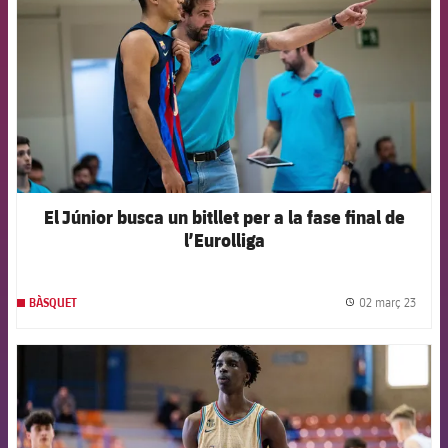
El Júnior busca un bitllet per a la fase final de
l’Eurolliga
02 març 23
BÀSQUET
label.
FCB Barcelona badge