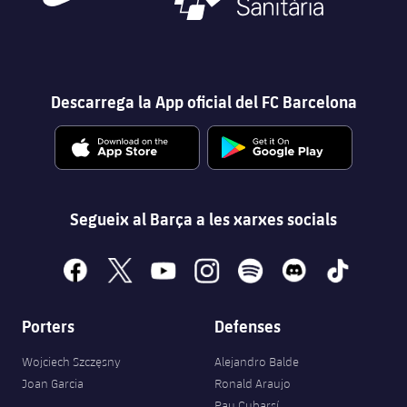
Descarrega la App oficial del FC Barcelona
Segueix al Barça a les xarxes socials
facebook
x
youtube
instagram
spotify
discord
tiktok
Porters
Defenses
Wojciech Szczęsny
Alejandro Balde
Joan Garcia
Ronald Araujo
Pau Cubarsí