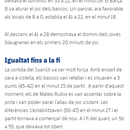
deixava el lluminós en 33 a 22, en el minut 16. El Barça
B va aturar el joc dels bascos. Un parcial, ara favorable
als locals de 8 a 0, establia el 41 a 22, en el minut 18.
Al descans el 41 a 28 demostrava el domini dels joves
blaugranes en els primers 20 minuts de joc.
Igualtat fins a la fi
La sortida del Juaristi va ser molt força. Amb encert de
cara a cistella, els bascos van retallar i es situaven a 3
punts (45-42) en el minut 25 de partit. A partir d’aquest
moment, els de Mateo Rubio es van assentar sobre la
pista i van poder parar l’allau de joc visitant. Les
diferències s’estabilitzaven (50-47) en el minut 27 i el
partit tornava a començar de nou. A l fi del quart, un 56
a 55, que deixava tot obert.