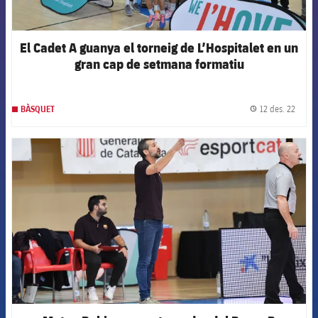
El Cadet A guanya el torneig de L’Hospitalet en un
gran cap de setmana formatiu
12 des. 22
BÀSQUET
label.
FCB Barcelona badge