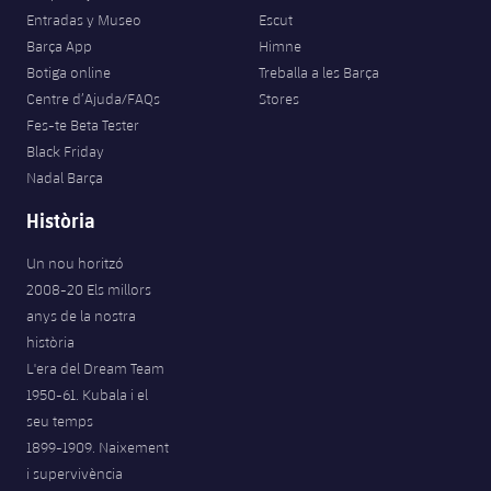
Entradas y Museo
Escut
Barça App
Himne
Botiga online
Treballa a les Barça
Centre d’Ajuda/FAQs
Stores
Fes-te Beta Tester
Black Friday
Nadal Barça
Història
Un nou horitzó
2008-20 Els millors
anys de la nostra
història
L'era del Dream Team
1950-61. Kubala i el
seu temps
1899-1909. Naixement
i supervivència