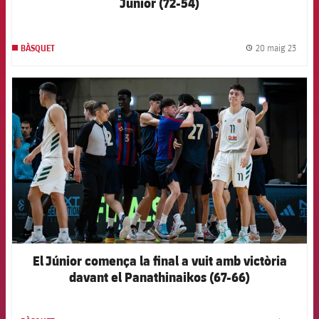
Júnior (72-54)
20 maig 23
BÀSQUET
label.
FCB Barcelona badge
El Júnior comença la final a vuit amb victòria
davant el Panathinaikos (67-66)