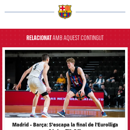
label.aria.barcelona
RELACIONAT
AMB AQUEST CONTINGUT
FCB Barcelona badge
Madrid - Barça: S'escapa la final de l'Eurolliga