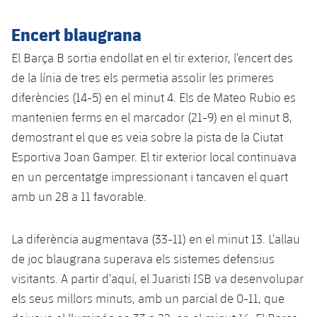
Serveis Mèdics
Acreditacions
Encert blaugrana
Accessibilitat
Instal·lacions
El Barça B sortia endollat en el tir exterior, l’encert des
de la línia de tres els permetia assolir les primeres
diferències (14-5) en el minut 4. Els de Mateo Rubio es
mantenien ferms en el marcador (21-9) en el minut 8,
demostrant el que es veia sobre la pista de la Ciutat
Esportiva Joan Gamper. El tir exterior local continuava
en un percentatge impressionant i tancaven el quart
amb un 28 a 11 favorable.
La diferència augmentava (33-11) en el minut 13. L’allau
de joc blaugrana superava els sistemes defensius
visitants. A partir d’aquí, el Juaristi ISB va desenvolupar
els seus millors minuts, amb un parcial de 0-11, que