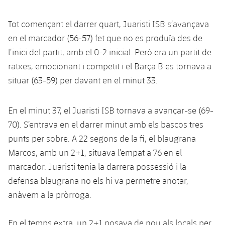
Tot començant el darrer quart, Juaristi ISB s’avançava
en el marcador (56-57) fet que no es produïa des de
l’inici del partit, amb el 0-2 inicial. Però era un partit de
ratxes, emocionant i competit i el Barça B es tornava a
situar (63-59) per davant en el minut 33.
En el minut 37, el Juaristi ISB tornava a avançar-se (69-
70). S’entrava en el darrer minut amb els bascos tres
punts per sobre. A 22 segons de la fi, el blaugrana
Marcos, amb un 2+1, situava l’empat a 76 en el
marcador. Juaristi tenia la darrera possessió i la
defensa blaugrana no els hi va permetre anotar,
anàvem a la pròrroga.
En el temps extra, un 2+1 posava de nou als locals per