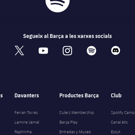
Segueix al Barça a les xarxes socials
book
x
youtube
instagram
spotify
discord
s
Davanters
Productes Barça
Club
Ferran Torres
Culers Membership
Spotify Camp
Lamine Yamal
Barça Play
Canal ètic
Raphinha
Entradas y Museo
Escut