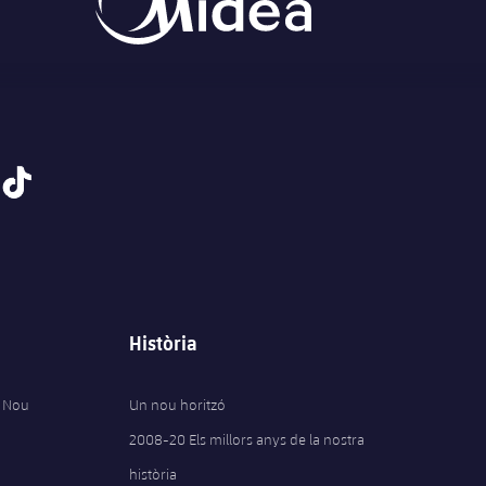
tiktok
Història
 Nou
Un nou horitzó
2008-20 Els millors anys de la nostra
història