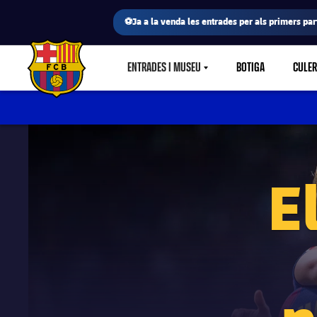
⚽Ja a la venda les entrades per als primers part
ENTRADES I MUSEU
BOTIGA
CULE
LABEL.SHARE.CARETDOWN
FC Barcelona club badge
E
p