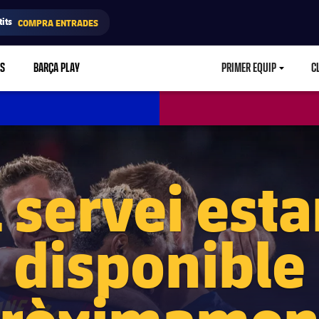
its
COMPRA ENTRADES
RS
BARÇA PLAY
PRIMER EQUIP
C
LABEL.ARIA.CA
l servei esta
disponible
ròximamen