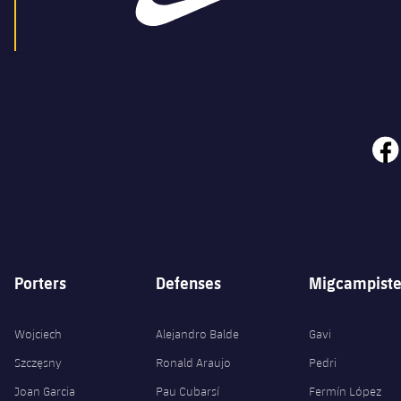
face
Porters
Defenses
Migcampiste
Wojciech
Alejandro Balde
Gavi
Szczęsny
Ronald Araujo
Pedri
Joan Garcia
Pau Cubarsí
Fermín López