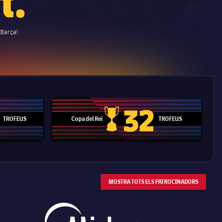
 Barça!
32
TROFEUS
Copa del Rei
TROFEUS
 Mundial de Clubs
Copa del Rei
MOSTRA TOTS ELS PATROCINADORS