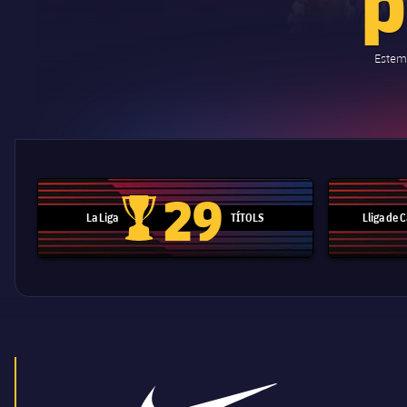
Estem 
29
La Liga
TÍTOLS
Lliga de
Trofeu de la Liga