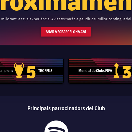
millorant la teva experiència. Aviat tornaràs a gaudir del millor contingut del
ANAR A FCBARCELONA.CAT
5
3
 Campions
TROFEUS
Mundial de Clubs FIFA
Trofeu de la Lliga de Campions
Trofeu del
Principals patrocinadors del Club