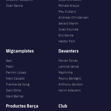
plusicon
més
Serveis Mèdics
Acreditacions
Fotos
Joan Garcia
Ronald Araujo
Fotos
Infantil A
Entrades
SUB8 B
Calendari
Pau Cubarsí
Campus Verano
Actualitat
Accessibilitat
Història
Instal·lacions
Andreas Christensen
Infantil B
Resultats
Resultats
Gerard Martín
Juvenil
PLUSICON
MÉS
Palmarès
Jules Kounde
Classificació
Eric García
Jugadors
Cadet
Primer equip
plusicon
més
Héctor Fort
Jugadors
Classificació
Infantil
Migcampistes
Davanters
Actualitat
Barça Atlètic
plusicon
més
Fotos
Gavi
Ferran Torres
Aleví
Calendari
Actualitat
Base
Pedri
Lamine Yamal
plusicon
més
Palmarès
Fermín López
Raphinha
Entrades
Calendari
Marc Casadó
Roony Bardghji
Campus Estiu
Actualitat
Història
Frenkie de Jong
Anthony Gordon
Resultats
Resultats
Dani Olmo
Karim Adeyemi
Barça C
PLUSICON
MÉS
Marc Bernal
Classificació
Jugadors
Junior
Productes Barça
Club
Informació general
plusicon
més