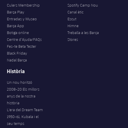
Jugadors
Classificació
Culers Membership
Spotify Camp Nou
Juvenil
Notícies
Atletisme
plusicon
més
Barça Play
Canal ètic
Fotos
Entradas y Museo
Escut
Infantil
Actualitat
Bàsquet en cadira de rodes
Barça App
Himne
plusicon
més
Història
Botiga online
Treballa a les Barça
Aleví
Masculí
Centre d’Ajuda/FAQs
Stores
Actualitat
Hockey gel
plusicon
més
Palmarès
Fes-te Beta Tester
Femení
Black Friday
Jugadors
Actualitat
Hoquei herba
plusicon
més
Nadal Barça
Agenda
Calendari
Història
Jugadors
Notícies
Patinatge artístic
plusicon
més
Un nou horitzó
Resultats
Calendari
Hockey Herba Masculí
Escola de Patinatge
Actualitat
2008-20 Els millors
anys de la nostra
Classificació
Resultats
Hockey Herba Femení
Plantilla
història
Rugby
plusicon
més
L'era del Dream Team
Classificació
1950-61. Kubala i el
Agenda
Actualitat
Voleibol
plusicon
més
seu temps