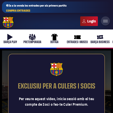
⚽Ja a la venda les entrades per als primers partits
COMPRA ENTRADES
FC Barcelona club badge
b-play
culers-ball
uniform
ticket-full
ticket-vi
BARÇA PLAY
PRETEMPORADA
BOTIGA
ENTRADES I MUSEU
BARÇA BUSINESS
PLUSICON
MÉS
FCB Barcelona badge
Primer equip
EXCLUSIU PER A CULERS I SOCIS
Femení
plusicon
més
Per veure aquest vídeo, inicia sessió amb el teu
compte de Soci o fes-te Culer Premium.
Actualitat
Barça Atlètic
plusicon
més