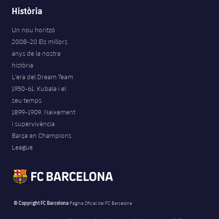
Jugadors
Història
Notícies
Apunta't a les amateurs
plusicon
més
Un nou horitzó
Calendari
Voleibol masculí
Apunta't a les amateurs
2008-20 Els millors
PLUSICON
MÉS
anys de la nostra
Resultats
Voleibol femení
Carnet de l'Esportista Amateur
League of Legends
història
L'era del Dream Team
Classificació
1950-61. Kubala i el
VALORANT Rising
seu temps
Fotos
1899-1909. Naixement
VALORANT Game Changers
i supervivència
Barça en Champions
eFootball
League
© Copyright FC Barcelona
Pàgina Oficial del FC Barcelona