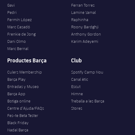
Jugadors
Classificació
Gavi
Ferran Torres
Juvenil
Notícies
Atletisme
plusicon
més
Pedri
Lamine Yamal
Fotos
Fermín López
Raphinha
Infantil
Actualitat
Bàsquet en cadira de rodes
Marc Casadó
Roony Bardghji
plusicon
més
Història
Frenkie de Jong
Anthony Gordon
Aleví
Masculí
Dani Olmo
Karim Adeyemi
Actualitat
Hockey gel
plusicon
més
Palmarès
Marc Bernal
Femení
Jugadors
Productes Barça
Club
Actualitat
Hoquei herba
plusicon
més
Agenda
Culers Membership
Spotify Camp Nou
Calendari
Jugadors
Notícies
Patinatge artístic
Barça Play
Canal ètic
plusicon
més
Entradas y Museo
Escut
Resultats
Calendari
Hockey Herba Masculí
Escola de Patinatge
Actualitat
Barça App
Himne
Botiga online
Treballa a les Barça
Classificació
Resultats
Hockey Herba Femení
Centre d’Ajuda/FAQs
Stores
Plantilla
Rugby
plusicon
més
Fes-te Beta Tester
Classificació
Black Friday
Agenda
Actualitat
Voleibol
plusicon
més
Nadal Barça