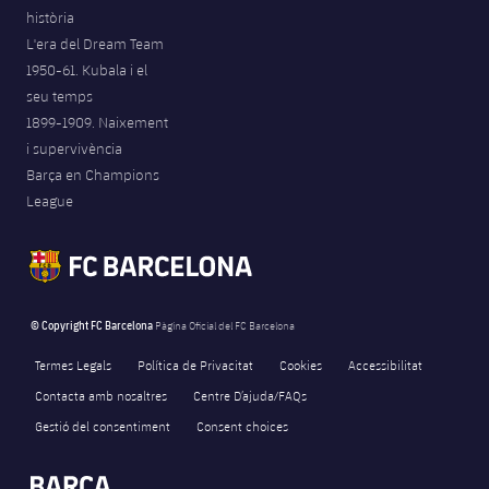
història
Jugadors
Notícies
Apunta't a les amateurs
plusicon
més
L'era del Dream Team
1950-61. Kubala i el
Calendari
Voleibol masculí
Apunta't a les amateurs
seu temps
PLUSICON
MÉS
1899-1909. Naixement
Resultats
Voleibol femení
Carnet de l'Esportista Amateur
League of Legends
i supervivència
Barça en Champions
Classificació
VALORANT Rising
League
Fotos
VALORANT Game Changers
eFootball
© Copyright FC Barcelona
Pàgina Oficial del FC Barcelona
Termes Legals
Política de Privacitat
Cookies
Accessibilitat
Contacta amb nosaltres
Centre D’ajuda/FAQs
Gestió del consentiment
Consent choices