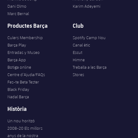
Jugadors
Classificació
Dani Olmo
Karim Adeyemi
Juvenil
Notícies
Atletisme
plusicon
més
Marc Bernal
Fotos
Infantil
Productes Barça
Club
Actualitat
Bàsquet en cadira de rodes
plusicon
més
Història
Aleví
Culers Membership
Spotify Camp Nou
Masculí
Actualitat
Hockey gel
Barça Play
Canal ètic
plusicon
més
Palmarès
Entradas y Museo
Escut
Femení
Jugadors
Barça App
Himne
Actualitat
Hoquei herba
plusicon
més
Botiga online
Treballa a les Barça
Agenda
Calendari
Centre d’Ajuda/FAQs
Stores
Jugadors
Notícies
Patinatge artístic
plusicon
més
Fes-te Beta Tester
Black Friday
Resultats
Calendari
Hockey Herba Masculí
Escola de Patinatge
Actualitat
Nadal Barça
Classificació
Resultats
Història
Hockey Herba Femení
Plantilla
Rugby
plusicon
més
Un nou horitzó
Classificació
Agenda
Actualitat
2008-20 Els millors
Voleibol
plusicon
més
anys de la nostra