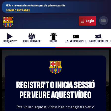
⚽Ja a la venda les entrades per als primers partits
COMPRA ENTRADES
FC Barcelona club badge
b-play
culers-ball
uniform
ticket-full
ticket-vi
BARÇA PLAY
PRETEMPORADA
BOTIGA
ENTRADES I MUSEU
BARÇA BUSINESS
PLUSICON
MÉS
FCB Barcelona badge
Primer equip
REGISTRA'T O INICIA SESSIÓ
Femení
plusicon
més
PER VEURE AQUEST VÍDEO
Actualitat
Barça Atlètic
plusicon
més
Per veure aquest vídeo has de registrar-te o